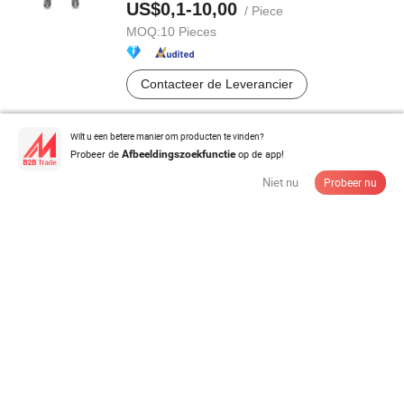
US$0,1-10,00
/ Piece
MOQ:
10 Pieces
Contacteer de Leverancier
Wilt u een betere manier om producten te vinden?
Probeer de
op de app!
Afbeeldingszoekfunctie
Verstelbare Zwarte Aluminium Legering Klemhendel
Klemhendel
Niet nu
Probeer nu
US$0,3
/ Piece
MOQ:
2 Pieces
Contacteer de Leverancier
Hoogprecisie gefreesde roestvrijstalen klemring met
ISO9001 As9100 ...
US$2,5-3,00
/ Piece