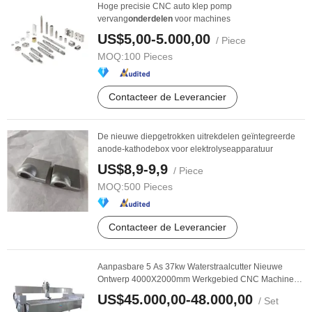
Hoge precisie CNC auto klep pomp
vervang
onderdelen
voor machines
US$5,00-5.000,00
/ Piece
MOQ:
100 Pieces
Contacteer de Leverancier
De nieuwe diepgetrokken uitrekdelen geïntegreerde
anode-kathodebox voor elektrolyseapparatuur
US$8,9-9,9
/ Piece
MOQ:
500 Pieces
Contacteer de Leverancier
Aanpasbare 5 As 37kw Waterstraalcutter Nieuwe
Ontwerp 4000X2000mm Werkgebied CNC Machine
voor Steen ...
US$45.000,00-48.000,00
/ Set