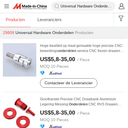
Producten
Leveranciers
29808
Universal Hardware Onderdelen
Producten
Hoge kwaliteit op maat gemaakte hoge precisie CNC-
bewerkings
onderdelen
service CNC frezen draaien ...
US$5,8-35,00
/ Piece
MOQ:
10 Pieces
Contacteer de Leverancier
Groothandel Precisie CNC Draaibank Aluminium
Legering Messing
Onderdelen
CNC RVS Draaien
CNC ...
US$5,8-35,00
/ Piece
MOQ:
10 Pieces