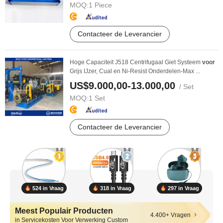
MOQ:
1 Piece
Contacteer de Leverancier
Hoge Capaciteit J518 Centrifugaal Giet Systeem
voor
Grijs IJzer, Cual en Ni-Resist Onderdelen-Max ...
US$9.000,00-13.000,00
/ Set
MOQ:
1 Set
Contacteer de Leverancier
524 in Vraag
318 in Vraag
297 in Vraag
Meest Populair Producten
4.400+ Vragen
in Servicekosten Voor Verwerking Custom