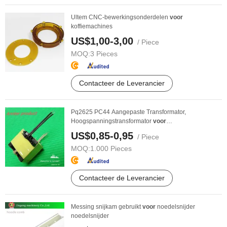
Ultem CNC-bewerkingsonderdelen
voor
koffiemachines
US$1,00-3,00
/ Piece
MOQ:
3 Pieces
Contacteer de Leverancier
Pq2625 PC44 Aangepaste Transformator,
Hoogspanningstransformator
voor
Voedings
voor
ziening, Gebruik ...
US$0,85-0,95
/ Piece
MOQ:
1.000 Pieces
Contacteer de Leverancier
Messing snijkam gebruikt
voor
noedelsnijder
noedelsnijder