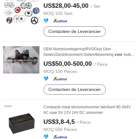
Set
US$28,00-45,00
/ Set
MOQ:
100 Sets
Contacteer de Leverancier
OEM Aluminiumlegering/RVS/Grijs IJzer
Gieten/Zand/Invesment Gieten/Bewerking
voor
Auto
Onderdelen
US$50,00-500,00
/ Piece
MOQ:
100 Pieces
Contacteer de Leverancier
Compacte maat stroomomvormer fabrikant 90-264V
AC naar 5V 12V 24V DC omvormer
US$3,8-4,5
/ Piece
MOQ:
500 Pieces