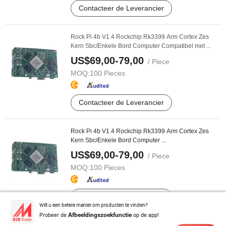
Contacteer de Leverancier
Rock Pi 4b V1.4 Rockchip Rk3399 Arm Cortex Zes
Kern Sbc/Enkele Bord Computer Compatibel met ...
US$69,00-79,00
/ Piece
MOQ:
100 Pieces
Contacteer de Leverancier
Rock Pi 4b V1.4 Rockchip Rk3399 Arm Cortex Zes
Kern Sbc/Enkele Bord Computer ...
US$69,00-79,00
/ Piece
MOQ:
100 Pieces
Contacteer de Leverancier
Wilt u een betere manier om producten te vinden?
Probeer de
op de app!
Afbeeldingszoekfunctie
Shenzhen Abis Circuits 94V0 PCB Besturingssysteem