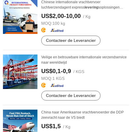
Chinese internationale vrachtvervoer
luchtverzendagent express
levering
soplossingen
vanuit China
US$2,00-10,00
/ Kg
MOQ:
100 kg
Contacteer de Leverancier
Veilige en betrouwbare internationale verzendservice
naar wereldwijd
US$0,1-0,9
/ KGS
MOQ:
1 KGS
Contacteer de Leverancier
China naar Amerikaanse vrachtvervoerder die DDP
zeevracht naar de VS biedt
US$1,5
/ Kg