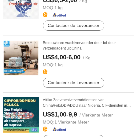
US$0,5-2,00
/ Kg
MOQ:
1 kg
Contacteer de Leverancier
Betrouwbare vrachtvervoerder deur-tot-deur
verzendagent uit China
US$4,00-6,00
/ Kg
MOQ:
1 kg
Contacteer de Leverancier
Afrika Zeevrachtverzenddiensten van
China/Fob/DDP/DDU naar Nigeria, CIF-diensten in
China, FCL/LCL ...
US$1,00-9,9
/ Vierkante Meter
MOQ:
1 Vierkante Meter