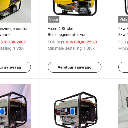
Video
Vide
enzinegenerator
Aisen 4-Stroke
2kw 
wbare
Benzinegenerator voor
8kw 
iening
Betrouwbare Thuisenergie
Benzi
/ Stuk
FOB-prijs:
/ Stuk
FOB-p
$100,00-200,00
US$198,00-250,00
telling:
1 Stuk
Minimale Bestelling:
1 Stuk
Minim
ur aanvraag
Verstuur aanvraag