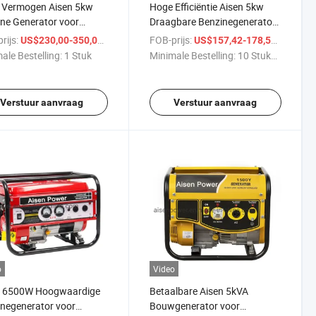
 Vermogen Aisen 5kw
Hoge Efficiëntie Aisen 5kw
ne Generator voor
Draagbare Benzinegenerator
uwbare Energie
voor Thuisgebruik
rijs:
/ Stuk
FOB-prijs:
/ Stuk
US$230,00-350,00
US$157,42-178,53
ale Bestelling:
1 Stuk
Minimale Bestelling:
10 Stukken
Verstuur aanvraag
Verstuur aanvraag
o
Video
n 6500W Hoogwaardige
Betaalbare Aisen 5kVA
negenerator voor
Bouwgenerator voor