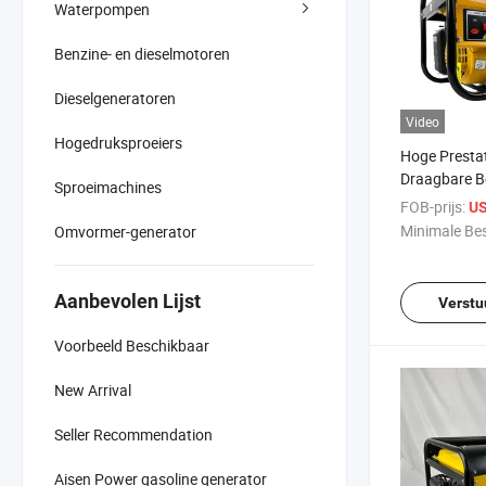
Waterpompen
Benzine- en dieselmotoren
Dieselgeneratoren
Video
Hogedruksproeiers
Hoge Presta
Draagbare B
Sproeimachines
voor Buiten 
FOB-prijs:
US
Minimale Bes
Omvormer-generator
Aanbevolen Lijst
Verstu
Voorbeeld Beschikbaar
New Arrival
Seller Recommendation
Aisen Power gasoline generator