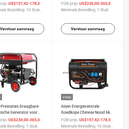
ouwbare Noodstroom
Betrouwbare Energie
rijs:
/ Stuk
FOB-prijs:
/ Stuk
US$157,42-178,53
US$230,00-365,00
ale Bestelling:
10 Stukken
Minimale Bestelling:
1 Stuk
Verstuur aanvraag
Verstuur aanvraag
o
Video
Prestaties Draagbare
Aisen Energiecentrale
rische Generator voor
Goedkope Chinese Nood 6kw
tot 6kw Vermogen
Alternator Gezinsgebruik
rijs:
/ Stuk
FOB-prijs:
/ Stuk
US$230,00-365,00
US$157,42-178,53
Benzine Generator
ale Bestelling:
1 Stuk
Minimale Bestelling:
10 Stukken