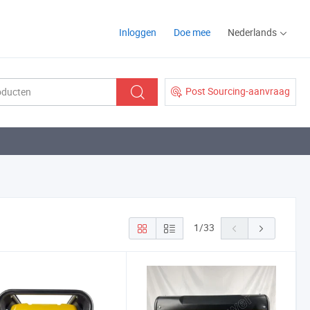
Inloggen
Doe mee
Nederlands
Post Sourcing-aanvraag
1
/
33