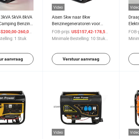
Video
Vide
 3kVA 5kVA 8kVA
Aisen 5kw naar 8kw
Draa
 Camping Benzine
Benzinegeneratoren voor
Elekt
tor Stille
Betrouwbare Energie Supply2.
9kw 
/ Stuk
FOB-prijs:
/ Stuk
FOB-p
$200,00-260,00
US$157,42-178,53
or Thuisgebruik
Gas/
telling:
1 Stuk
Minimale Bestelling:
10 Stukken
Minim
Gene
ur aanvraag
Verstuur aanvraag
Video
Vide