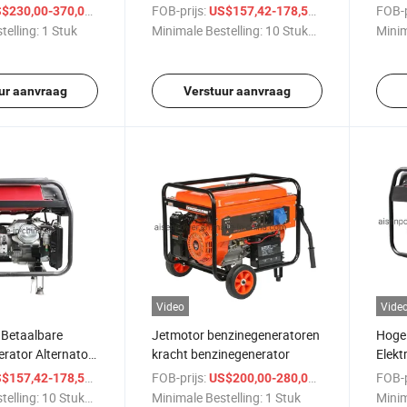
en
Gemakkelijke Wielen
Betr
/ Stuk
FOB-prijs:
/ Stuk
FOB-p
$230,00-370,00
US$157,42-178,53
telling:
1 Stuk
Minimale Bestelling:
10 Stukken
Minim
ur aanvraag
Verstuur aanvraag
Video
Vide
 Betaalbare
Jetmotor benzinegeneratoren
Hoge 
rator Alternator
kracht benzinegenerator
Elekt
andel
4kw 
/ Stuk
FOB-prijs:
/ Stuk
FOB-p
$157,42-178,53
US$200,00-280,00
telling:
10 Stukken
Minimale Bestelling:
1 Stuk
Minim