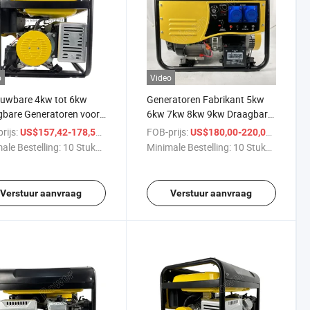
o
Video
ouwbare 4kw tot 6kw
Generatoren Fabrikant 5kw
bare Generatoren voor
6kw 7kw 8kw 9kw Draagbare
enavonturen
Benzine/Gas/Petrol
rijs:
/ Stuk
FOB-prijs:
/ Stuk
US$157,42-178,53
US$180,00-220,00
Generator
ale Bestelling:
10 Stukken
Minimale Bestelling:
10 Stukken
Verstuur aanvraag
Verstuur aanvraag