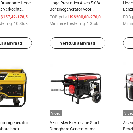
 Draagbare Hoge
Hoge Prestaties Aisen 5kVA
Hoge
et Verkochte
Benzinegenerator voor
Benzi
7kw Benzine
Betrouwbare Energie
Betro
/ Stuk
FOB-prijs:
/ Stuk
FOB-p
$157,42-178,53
US$200,00-270,00
telling:
10 Stukken
Minimale Bestelling:
1 Stuk
Minim
ur aanvraag
Verstuur aanvraag
Video
Vide
stroomgenerator
Aisen 5kw Elektrische Start
Aise
wbare back-
Draagbare Generator met
Benzi