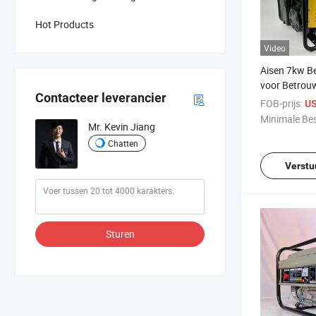
Hot Products
Video
Aisen 7kw B
voor Betrou
Contacteer leverancier
Stroomvoorz
FOB-prijs:
US
Minimale Bes
Mr. Kevin Jiang
Chatten
Verstu
Sturen