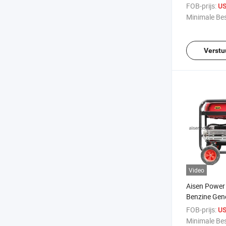
upoplossing
FOB-prijs:
US
Minimale Bes
Verstu
Video
Aisen Power
Benzine Gene
voor Grooth
FOB-prijs:
US
Minimale Bes