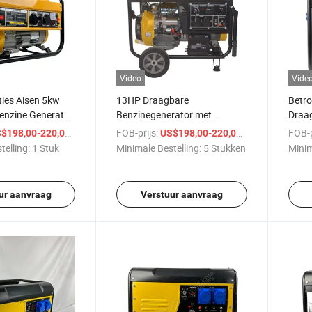
Video
Vide
ties Aisen 5kw
13HP Draagbare
Betr
enzine Generator
Benzinegenerator met
Draag
Gebruik
Elektrische Startfunctie
Buit
/ Stuk
FOB-prijs:
/ Stuk
FOB-p
$198,00-220,00
US$198,00-220,00
telling:
1 Stuk
Minimale Bestelling:
5 Stukken
Minim
ur aanvraag
Verstuur aanvraag