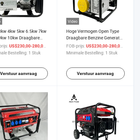
o
Video
3kw 4kw 5kw 6.5kw 7kw
Hoge Vermogen Open Type
9kw 10kw Draagbare
Draagbare Benzine Generator
ne Generator
194f 25HP
rijs:
/ Stuk
FOB-prijs:
/ Stuk
US$230,00-280,00
US$230,00-280,00
ale Bestelling:
1 Stuk
Minimale Bestelling:
1 Stuk
Verstuur aanvraag
Verstuur aanvraag