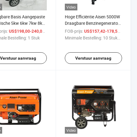
o
Video
gbare Basis Aangepaste
Hoge Efficiëntie Aisen 5000W
rische 5kw 6kw 7kw 8kw
Draagbare Benzinegenerator
Benzine
voor Thuisgebruik
rijs:
/ Stuk
FOB-prijs:
/ Stuk
US$198,00-240,00
US$157,42-178,53
LPG/Kracht/Gasolinemotor
ale Bestelling:
1 Stuk
Minimale Bestelling:
10 Stukken
rator
Verstuur aanvraag
Verstuur aanvraag
o
Video