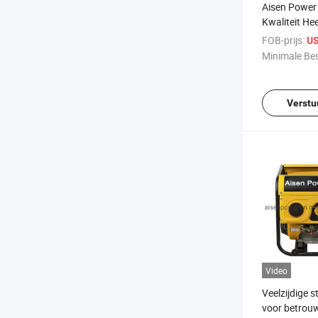
Aisen Power
Kwaliteit He
5000W 6kw 
FOB-prijs:
US
Generator
Minimale Bes
Verstu
Video
Veelzijdige 
voor betrou