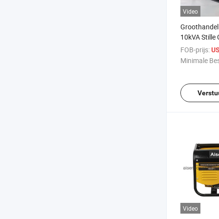
Video
Groothandel
10kVA Stille
Power Genera
FOB-prijs:
US
Generator vo
Minimale Bes
Verstu
Video