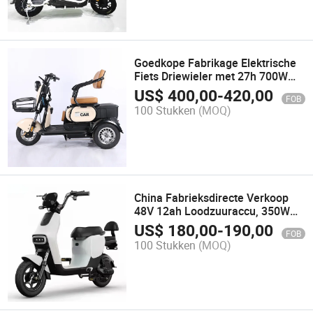
Goedkope Fabrikage Elektrische
Fiets Driewieler met 27h 700W
Motor
US$
400,00
-
420,00
FOB
100 Stukken
(MOQ)
China Fabrieksdirecte Verkoop
48V 12ah Loodzuuraccu, 350W
Hoge Kwaliteit Ebike
US$
180,00
-
190,00
FOB
100 Stukken
(MOQ)