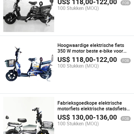
US$
118,00
-
122,00
FOB
100 Stukken
(MOQ)
Hoogwaardige elektrische fiets
350 W motor beste e-bike voor
volwassenen
US$
118,00
-
122,00
FOB
100 Stukken
(MOQ)
Fabrieksgoedkope elektrische
motorfiets elektrische stadsfiets
fiets elektrische scooter fiets
US$
130,00
-
136,00
FOB
350W 48V 12ah/20ah
100 Stukken
(MOQ)