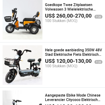
Goedkope Twee Zitplaatsen
Volwassen 3 Wielelektrische
Driewieler met Motor en
US$
260,00
-
270,00
FOB
Passagierszitje
100 Stukken
(MOQ)
Hele goede aanbieding 350W 48V
Stad Elektrische Fiets Elektrische
Scooter Stad Fiets voor
US$
120,00
-
130,00
FOB
Volwassenen 14 Inch Lange
100 Stukken
(MOQ)
Bereik Goedkoop
Aangepaste Ebike Mode Chinese
Leverancier Citycoco Elektrische
Fiets 2 Wiel