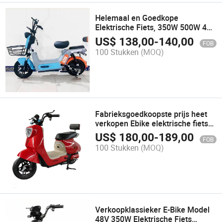
Helemaal en Goedkope
Elektrische Fiets, 350W 500W 48V
Loodzuuraccu, Stads Ebike
US$
138,00
-
140,00
FOB
100 Stukken
(MOQ)
Fabrieksgoedkoopste prijs heet
verkopen Ebike elektrische fiets
elektrische stadsfiets en
US$
180,00
-
189,00
FOB
elektrische escooter fiets
100 Stukken
(MOQ)
Verkoopklassieker E-Bike Model
48V 350W Elektrische Fiets