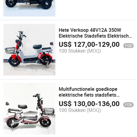
Hete Verkoop 48V12A 350W
Elektrische Stadsfiets Elektrische
Fiets voor Volwassenen
US$
127,00
-
129,00
FOB
100 Stukken
(MOQ)
Multifunctionele goedkope
elektrische fiets stadsfiets
elektrische scooter als goede
US$
130,00
-
136,00
FOB
helper voor reizen
100 Stukken
(MOQ)