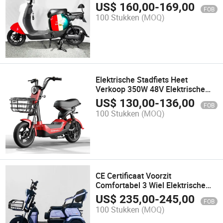
loodzuuraccu, 500W motor en
US$
160,00
-
169,00
FOB
pedaal voor volwassen
100 Stukken
(MOQ)
elektrische fietsen
Elektrische Stadfiets Heet
Verkoop 350W 48V Elektrische
Fiets voor Mannen/Elektrische
US$
130,00
-
136,00
FOB
Scooterfiets met Onderdelen
100 Stukken
(MOQ)
CE Certificaat Voorzit
Comfortabel 3 Wiel Elektrische
Driewieler voor Ouderen
US$
235,00
-
245,00
FOB
100 Stukken
(MOQ)