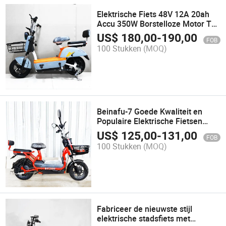
Elektrische Fiets 48V 12A 20ah
Accu 350W Borstelloze Motor Te
Koop
US$
180,00
-
190,00
FOB
100 Stukken
(MOQ)
Beinafu-7 Goede Kwaliteit en
Populaire Elektrische Fietsen
Fiets Scooter Fiets Stadsfiets Te
US$
125,00
-
131,00
FOB
Koop
100 Stukken
(MOQ)
Fabriceer de nieuwste stijl
elektrische stadsfiets met