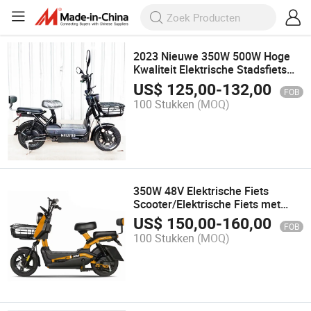
2023 Nieuwe 350W 500W Hoge
Kwaliteit Elektrische Stadsfiets
Fiets met Lage Prijs E Bike
US$
125,00
-
132,00
FOB
100 Stukken
(MOQ)
350W 48V Elektrische Fiets
Scooter/Elektrische Fiets met
Pedalen
US$
150,00
-
160,00
FOB
100 Stukken
(MOQ)