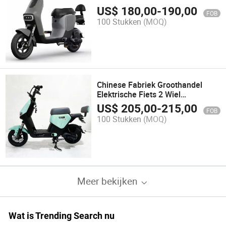
Scooter Ebike Elektrische Fiets
US$
180,00
-
190,00
FOB
100 Stukken
(MOQ)
Chinese Fabriek Groothandel
Elektrische Fiets 2 Wiel
Elektrische Fiets Gebruikt in
US$
205,00
-
215,00
FOB
Stedelijk Verkeer en
100 Stukken
(MOQ)
Kantoorwerkers
Meer bekijken
Wat is Trending Search nu