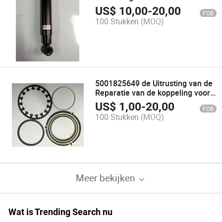
(AutoVervangstukken)
US$
10,00
-
20,00
FOB
100 Stukken
(MOQ)
5001825649 de Uitrusting van de
Reparatie van de koppeling voor
de Vrachtwagen van Renault
US$
1,00
-
20,00
FOB
(AutoVervangstukken)
100 Stukken
(MOQ)
Meer bekijken
Wat is Trending Search nu