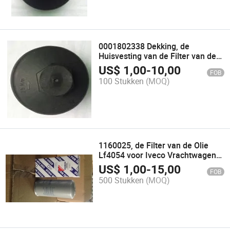
0001802338 Dekking, de
Huisvesting van de Filter van de
Olie voor de Vrachtwagen van
US$
1,00
-
10,00
FOB
Mercedes-Benz
100 Stukken
(MOQ)
1160025, de Filter van de Olie
Lf4054 voor Iveco Vrachtwagen
(AutoVervangstukken)
US$
1,00
-
15,00
FOB
500 Stukken
(MOQ)