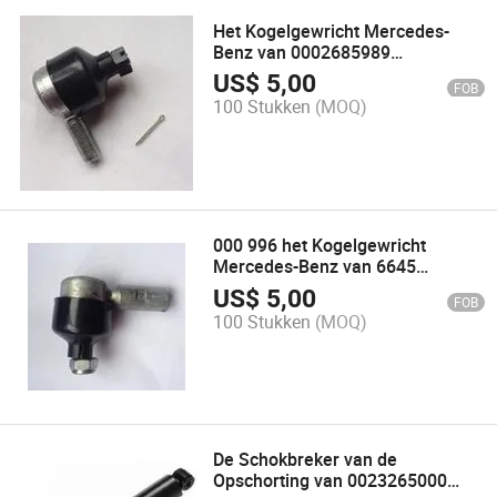
Het Kogelgewricht Mercedes-
Benz van 0002685989
Vrachtwagen
US$
5,00
FOB
(AutoVervangstukken)
100 Stukken
(MOQ)
000 996 het Kogelgewricht
Mercedes-Benz van 6645
Vrachtwagen
US$
5,00
FOB
(AutoVervangstukken)
100 Stukken
(MOQ)
De Schokbreker van de
Opschorting van 0023265000