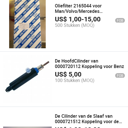
Oliefilter 2165044 voor
Man/Volvo/Mercedes
Benz/Renault-truck
US$
1,00
-
15,00
FOB
500 Stukken
(MOQ)
De HoofdCilinder van
0000720112 Koppeling voor Benz
US$
5,00
FOB
100 Stukken
(MOQ)
De Cilinder van de Slaaf van
0000721512 Koppeling voor de
Vrachtwagen van Benz van