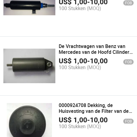
US$
1,00
-
10,00
FOB
Mercedes (Vervangstukken)
100 Stukken
(MOQ)
De Vrachtwagen van Benz van
Mercedes van de Hoofd Cilinder
van de koppeling (000 140 0859)
US$
1,00
-
10,00
FOB
100 Stukken
(MOQ)
0000924708 Dekking, de
Huisvesting van de Filter van de
Olie voor de Vrachtwagen van
US$
1,00
-
10,00
FOB
Mercedes-Benz
100 Stukken
(MOQ)