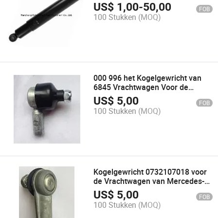
Vrachtwagen Voor Mercedes-
US$
1,00
-
50,00
FOB
Benz (AutoVervangstukken)
100 Stukken
(MOQ)
000 996 het Kogelgewricht van
6845 Vrachtwagen Voor de
Vrachtwagen van Mercedes-Benz
US$
5,00
FOB
100 Stukken
(MOQ)
Kogelgewricht 0732107018 voor
de Vrachtwagen van Mercedes-
Benz
US$
5,00
FOB
100 Stukken
(MOQ)