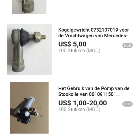
Kogelgewricht 0732107019 voor
de Vrachtwagen van Mercedes-
Benz (AutoVervangstukken)
US$
5,00
FOB
100 Stukken
(MOQ)
Het Gebruik van de Pomp van de
Stookolie van 0010911501
Vrachtwagen Voor de
US$
1,00
-
20,00
FOB
Vrachtwagen van Mercedes-Benz
100 Stukken
(MOQ)
(AutoVervangstukken)