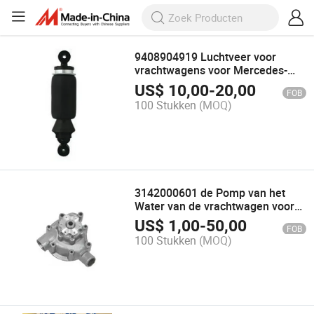
9408904919 Luchtveer voor
vrachtwagens voor Mercedes-
Benz (auto-reserveonderdelen)
US$
10,00
-
20,00
FOB
100 Stukken
(MOQ)
3142000601 de Pomp van het
Water van de vrachtwagen voor
Benz van Mercedes
US$
1,00
-
50,00
FOB
(AutoVervangstukken)
100 Stukken
(MOQ)