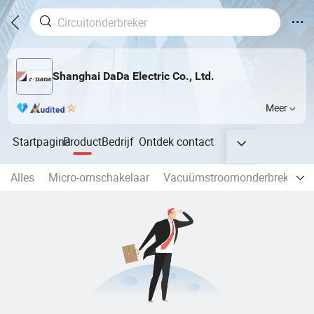
Shanghai DaDa Electric Co., Ltd.
Meer
Startpagina
Product
Bedrijf
Ontdek
contact
Alles
Micro-omschakelaar
Vacuümstroomonderbreker