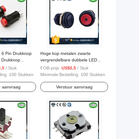
 6 Pin Drukknop
Hoge kop metalen zwarte
 Drukknop
vergrendelbare dubbele LED
akelaar
dubbele polige
,5
/ Stuk
FOB-prijs:
US$0,5
/ Stuk
drukknopschakelaar
ling:
100 Stukken
Minimale Bestelling:
100 Stukken
r aanvraag
Verstuur aanvraag