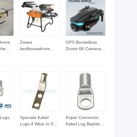
Drone
Zware
GPS Borstelloze
che
landbouwdrone
Drone 6K Camera
ra
20/22/50L Zware
Vouwbaar
K
payload
Obstakelvermijding
r
zaadverspreidingsdrones
voor Luchtfotografie
te koop
landbouwspuiters
pesticidebespuiting
watertank
Lugs,
Speciale Kabel
Koper Connector
Lugs-4 Waar Is De
Kabel Lug Beplating
ires,
Terminal Connector
Tin (AT terminals)