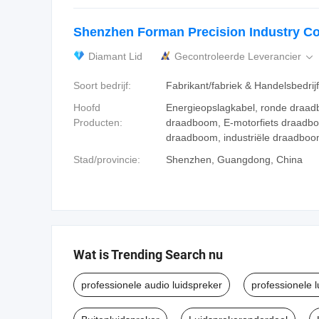
Shenzhen Forman Precision Industry Co.
Diamant Lid
Gecontroleerde Leverancier

Soort bedrijf:
Fabrikant/fabriek & Handelsbedrijf
Hoofd
Energieopslagkabel, ronde draad
Producten:
draadboom, E-motorfiets draadb
draadboom, industriële draadbo
Stad/provincie:
Shenzhen, Guangdong, China
Wat is Trending Search nu
professionele audio luidspreker
professionele 