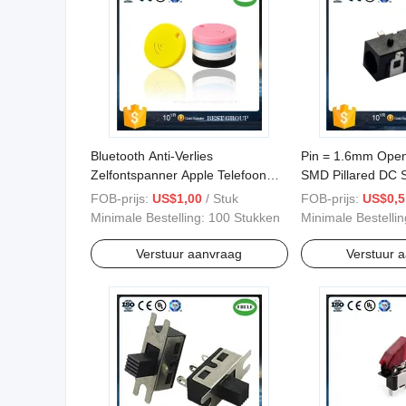
Bluetooth Anti-Verlies
Pin = 1.6mm Ope
Zelfontspanner Apple Telefoon
SMD Pillared DC 
Anti-Verlies
FOB-prijs:
US$1,00
/ Stuk
FOB-prijs:
US$0,5
Minimale Bestelling:
100 Stukken
Minimale Bestelli
Verstuur aanvraag
Verstuur 