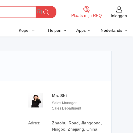
Plaats mijn RFQ
Inloggen
Koper
Helpen
Apps
Nederlands
Ms. Shi
Sales Manager
Sales Department
Adres:
Zhaohui Road, Jiangdong,
Ningbo, Zhejiang, China