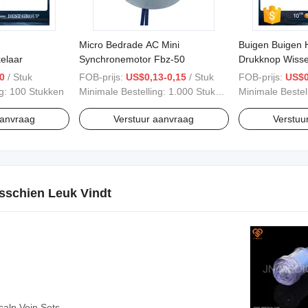
Micro Bedrade AC Mini
Buigen Buigen H
elaar
Synchronemotor Fbz-50
Drukknop Wisse
Lioujiao 90 Twe
0
/ Stuk
FOB-prijs:
US$0,13-0,15
/ Stuk
FOB-prijs:
US$0
ng:
100 Stukken
Minimale Bestelling:
1.000 Stukken
Minimale Bestel
aanvraag
Verstuur aanvraag
Verstuu
sschien Leuk Vindt
alp Vein Sets,