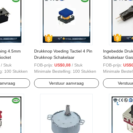
ning 4.5mm
Drukknop Voeding Tactiel 4 Pin
Ingebedde Druk
Socket
Drukknop Schakelaar
Schakelaar Gas
Ontstekingssch
/ Stuk
FOB-prijs:
US$0,08
/ Stuk
FOB-prijs:
US$0
ng:
100 Stukken
Minimale Bestelling:
100 Stukken
Minimale Bestel
aanvraag
Verstuur aanvraag
Verstuu