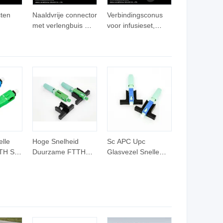
cten
Naaldvrije connector
Verbindingsconus
met verlengbuis met
voor infusieset,
enmalig
infusieset
steriel, niet-toxisch,
pyogeen vrij, niet-
hemolytisch
elle
Hoge Snelheid
Sc APC Upc
TTH Sc
Duurzame FTTH
Glasvezel Snelle
urzame
Glasvezel Snelle
Montage Snelle
Connector Sc APC
Connector