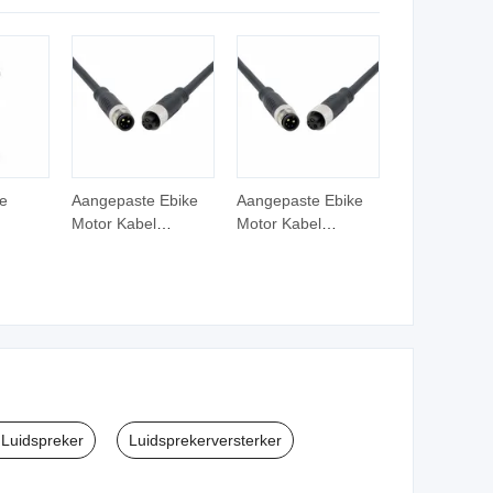
ector
e
Aangepaste Ebike
Aangepaste Ebike
Motor Kabel
Motor Kabel
metalen
Waterdichte Ebike
Waterdichte Ebike
connector
Motor Verlengkabel
Motor Verlengkabel
Connector voor E-
Connector voor E-
Bike Accessoire
Bike Accessoire
Onderdelen
Onderdelen
 Luidspreker
Luidsprekerversterker