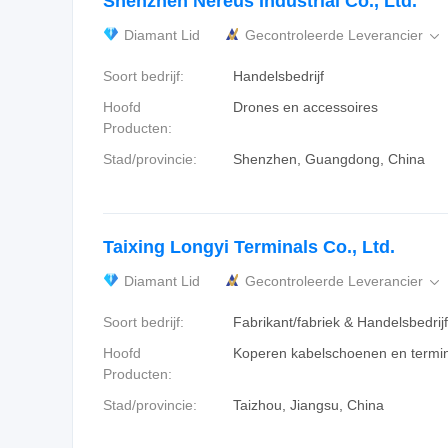
Shenzhen Nereus Industrial Co., Ltd.
Diamant Lid
Gecontroleerde Leverancier

Soort bedrijf:
Handelsbedrijf
Hoofd
Drones en accessoires
Producten:
Stad/provincie:
Shenzhen, Guangdong, China
Taixing Longyi Terminals Co., Ltd.
Diamant Lid
Gecontroleerde Leverancier

Soort bedrijf:
Fabrikant/fabriek & Handelsbedrijf
Hoofd
Koperen kabelschoenen en termi
Producten:
Stad/provincie:
Taizhou, Jiangsu, China