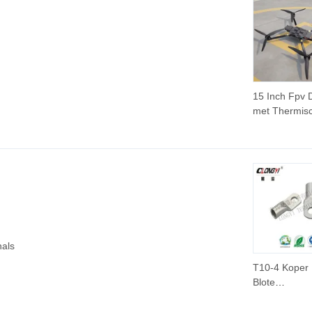
15 Inch Fpv 
met Thermis
Vision Came
Nachtzicht 4
Opname voo
Inspectie
nals
T10-4 Koper 
Blote
Kabelaccesso
Blote