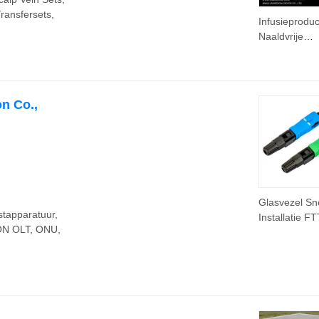
Transfersets,
Infusieprodu
Naaldvrije
Connector E
Gebruik
n Co.,
Glasvezel Sn
stapparatuur,
Installatie F
ON OLT, ONU,
APC Upc Du
Connector