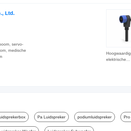
Terminalconn
, Ltd.
boom, servo-
oom, medische
Hoogwaardig
om
elektrische
waterdichte 
verlengkabel
voor e-bike
luidsprekerbox
Pa Luidspreker
podiumluidspreker
Pro