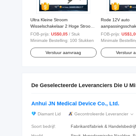
Ultra Kleine Stroom
Rode 12V auto
Wisselschakelaar 2 Hoge Stroom
aanpassingsschak
Glijdende Schakelaar
FOB-prijs:
US$0,05
/ Stuk
FOB-prijs:
US$1,0
Minimale Bestelling:
100 Stukken
Minimale Bestelli
Verstuur aanvraag
Verstuur 
De Geselecteerde Leveranciers Die U Mi
Anhui JN Medical Device Co., Ltd.
Diamant Lid
Gecontroleerde Leverancier

Soort bedrijf:
Fabrikant/fabriek & Handelsbedrijf
Hoofd
Spuit, Hypodermische Naalden, Sc