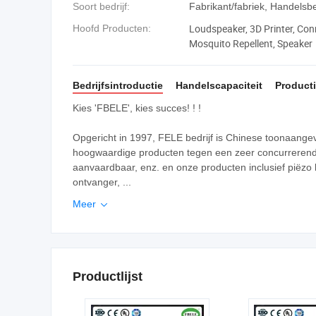
Soort bedrijf:
Fabrikant/fabriek, Handelsbe
Loudspeaker, 3D Printer, Conn
Hoofd Producten:
Mosquito Repellent, Speaker
Bedrijfsintroductie
Handelscapaciteit
Producti
Kies 'FBELE', kies succes! ! !
Opgericht in 1997, FELE bedrijf is Chinese toonaang
hoogwaardige producten tegen een zeer concurrerende pr
aanvaardbaar, enz. en onze producten inclusief piëzo
ontvanger, ...
Meer

Productlijst