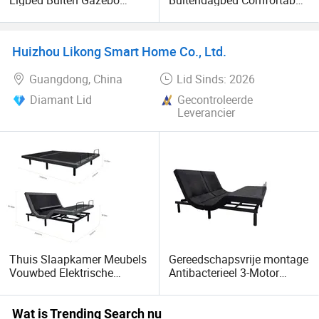
Meubelset Rieten Dagbed
Teakhouten Dagbed
Huizhou Likong Smart Home Co., Ltd.
Guangdong, China
Lid Sinds: 2026
Diamant Lid
Gecontroleerde
Leverancier
Thuis Slaapkamer Meubels
Gereedschapsvrije montage
Vouwbed Elektrische
Antibacterieel 3-Motor
Massage Verstelbaar Bed
Intelligente gesplitste bed
voor slaapkamer
Wat is Trending Search nu