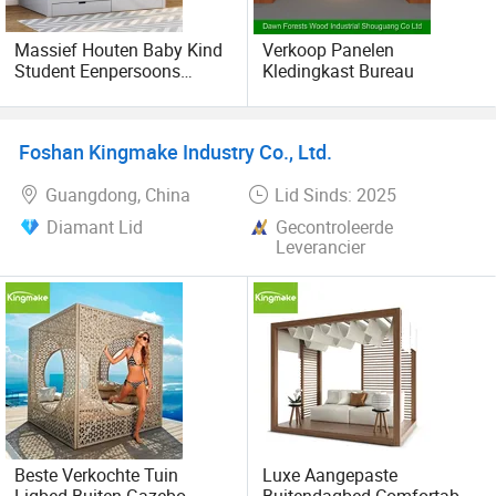
gerust contact met ons opnemen. We kijken ernaar uit om
succesvol zaken te doen.
Massief Houten Baby Kind
Verkoop Panelen
Student Eenpersoons
Kledingkast Bureau
Tweepersoons
Prinsessenbed Houten
Frame Fotografie Foto Huis
Foshan Kingmake Industry Co., Ltd.
Props Bed
Guangdong, China
Lid Sinds: 2025
Diamant Lid
Gecontroleerde
Leverancier
Beste Verkochte Tuin
Luxe Aangepaste
Ligbed Buiten Gazebo
Buitendagbed Comfortabel