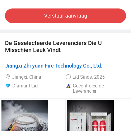
gasbrandblusapparaten kunnen aan de verschillende
behoeften van klanten voldoen, brandblusplannen naar
Verstuur aanvraag
eigen behoefte aanpassen, en bieden de meest
professionele en attente diensten.
De Geselecteerde Leveranciers Die U
Misschien Leuk Vindt
Jiangxi Zhi yuan Fire Technology Co., Ltd.
Jiangxi, China
Lid Sinds: 2025
Diamant Lid
Gecontroleerde
Leverancier