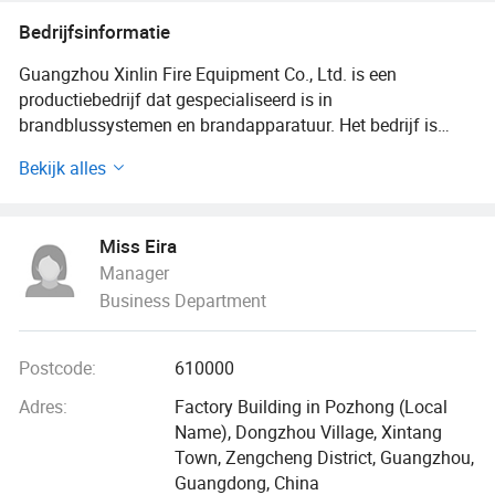
Bedrijfsinformatie
Guangzhou Xinlin Fire Equipment Co., Ltd. is een
productiebedrijf dat gespecialiseerd is in
brandblussystemen en brandapparatuur. Het bedrijf is
gevestigd in Xintang Town, bekend als het centrum van het
Bekijk alles
oostelijke deel van Guangzhou. Opgericht in 2017, met een
geregistreerd kapitaal van 10 miljoen yuan, is het een
hightech bedrijf dat onderzoek en ontwikkeling, ontwerp,
Miss Eira
productie, engineering bouw, en onderhoud na de verkoop
Manager
integreert. Het bedrijf bestaat uit een marketing- en een
Business Department
senior technisch team dat meer dan 10 jaar ervaring heeft
in de brandweer-industrie.
Postcode:
610000
De belangrijkste producten van het bedrijf zijn: Kast
FM200 brandblusapparaten, leidingnetwerk FM200
Adres:
Factory Building in Pozhong (Local
brandblussystemen, IG541 gasbrandblussystemen, IG100-
Name), Dongzhou Village, Xintang
stikstof brandblussystemen, perfluorohexaan
Town, Zengcheng District, Guangzhou,
brandblusapparatuur, enz. meerdere soorten
Guangdong, China