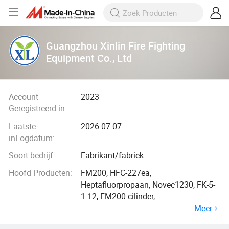
Guangzhou Xinlin Fire Fighting
Equipment Co., Ltd
Account
2023
Geregistreerd in:
Laatste
2026-07-07
inLogdatum:
Soort bedrijf:
Fabrikant/fabriek
Hoofd Producten:
FM200, HFC-227ea,
Heptafluorpropaan, Novec1230, FK-5-
1-12, FM200-cilinder,
Meer
brandalarmsysteem, Ig541, Ig100,
brandblussysteem