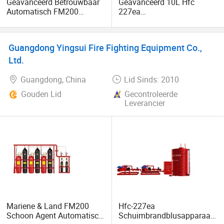
Geavanceerd Betrouwbaar
Geavanceerd 10L Hfc
Automatisch FM200
227ea
Brandblussysteem voor
Brandveiligheidssysteem
Veiligheid
voor industrieel gebruik
Guangdong Yingsui Fire Fighting Equipment Co.,
Ltd.
Guangdong, China
Lid Sinds: 2010
Gouden Lid
Gecontroleerde
Leverancier
Mariene & Land FM200
Hfc-227ea
Schoon Agent Automatisch
Schuimbrandblusapparaat