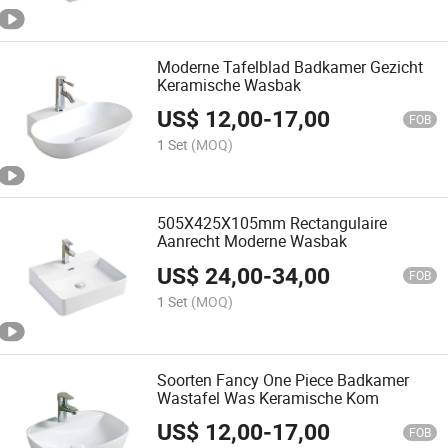
Moderne Tafelblad Badkamer Gezicht
Keramische Wasbak
US$
12,00
-
17,00
FOB
1 Set
(MOQ)
505X425X105mm Rectangulaire
Aanrecht Moderne Wasbak
US$
24,00
-
34,00
FOB
1 Set
(MOQ)
Soorten Fancy One Piece Badkamer
Wastafel Was Keramische Kom
US$
12,00
-
17,00
FOB