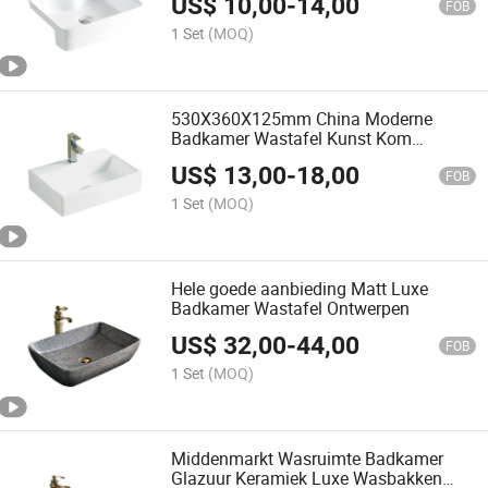
US$
10,00
-
14,00
FOB
1 Set
(MOQ)
530X360X125mm China Moderne
Badkamer Wastafel Kunst Kom
Keramiek
US$
13,00
-
18,00
FOB
1 Set
(MOQ)
Hele goede aanbieding Matt Luxe
Badkamer Wastafel Ontwerpen
US$
32,00
-
44,00
FOB
1 Set
(MOQ)
Middenmarkt Wasruimte Badkamer
Glazuur Keramiek Luxe Wasbakken