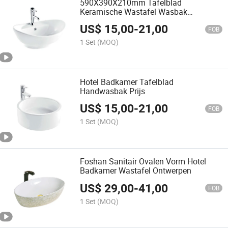
590X390X210mm Tafelblad
Keramische Wastafel Wasbak
Badkamer
US$
15,00
-
21,00
FOB
1 Set
(MOQ)
Hotel Badkamer Tafelblad
Handwasbak Prijs
US$
15,00
-
21,00
FOB
1 Set
(MOQ)
Foshan Sanitair Ovalen Vorm Hotel
Badkamer Wastafel Ontwerpen
US$
29,00
-
41,00
FOB
1 Set
(MOQ)