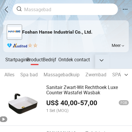
Foshan Hanse Industrial Co., Ltd.
Meer
Startpagina
Product
Bedrijf
Ontdek
contact
Alles
Spa bad
Massagebadkuip
Zwembad
SPA Voet
Sanitair Zwart-Wit Rechthoek Luxe
Counter Wastafel Wasbak
US$
40,00
-
57,00
FOB
1 Set
(MOQ)