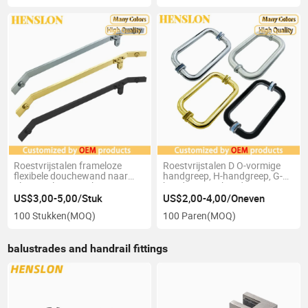
Roestvrijstalen frameloze
Roestvrijstalen D O-vormige
flexibele douchewand naar
handgreep, H-handgreep, G-
glazen telescopische steunen
handgreep, S-handgreep,
verbindingsconnector staf
vierkante handgreep
US$3,00-5,00/Stuk
US$2,00-4,00/Oneven
100 Stukken
(MOQ)
100 Paren
(MOQ)
balustrades and handrail fittings