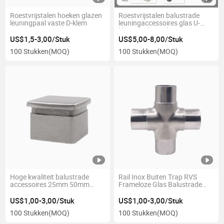
Roestvrijstalen hoeken glazen
Roestvrijstalen balustrade
leuningpaal vaste D-klem
leuningaccessoires glas U-
klem glasbeugel
US$1,5-3,00/Stuk
US$5,00-8,00/Stuk
100 Stukken
(MOQ)
100 Stukken
(MOQ)
Hoge kwaliteit balustrade
Rail Inox Buiten Trap RVS
accessoires 25mm 50mm
Frameloze Glas Balustrade
leuningpaal railingafdekking
Leuning Pilaren Leuning
Inox 304 316 eindkap
Handgreep voor Buitentrap
US$1,00-3,00/Stuk
US$1,00-3,00/Stuk
omhulsel voor roestvrijstalen
100 Stukken
(MOQ)
100 Stukken
(MOQ)
buis