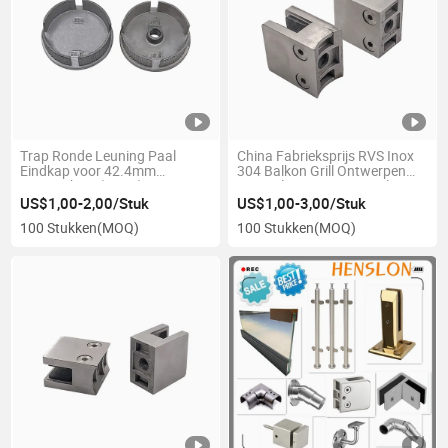
Trap Ronde Leuning Paal
China Fabrieksprijs RVS Inox
Eindkap voor 42.4mm
304 Balkon Grill Ontwerpen
Leuningbuis (2PCS) RVS
Verticale Leuning Beugels
Wandgemonteerd
Balustrade Reling Draagarm
US$1,00-2,00/Stuk
US$1,00-3,00/Stuk
Metaalbewerking Gieten
100 Stukken
(MOQ)
100 Stukken
(MOQ)