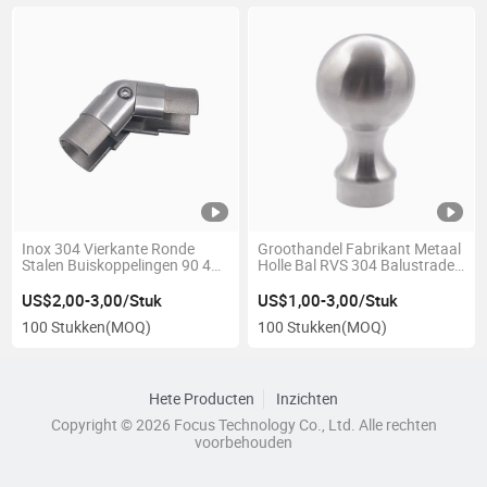
Inox 304 Vierkante Ronde
Groothandel Fabrikant Metaal
Stalen Buiskoppelingen 90 45
Holle Bal RVS 304 Balustrade
Graden Leuning Balustrade
Leuning Bal
Elleboog Fitting
US$2,00-3,00/Stuk
US$1,00-3,00/Stuk
100 Stukken
(MOQ)
100 Stukken
(MOQ)
Hete Producten
Inzichten
Copyright © 2026 Focus Technology Co., Ltd. Alle rechten
voorbehouden