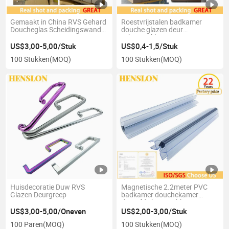
Gemaakt in China RVS Gehard
Roestvrijstalen badkamer
Doucheglas Scheidingswand
douche glazen deur
Bevestiging 7601
scharnierklem
US$3,00-5,00/Stuk
US$0,4-1,5/Stuk
100 Stukken
(MOQ)
100 Stukken
(MOQ)
Huisdecoratie Duw RVS
Magnetische 2.2meter PVC
Glazen Deurgreep
badkamer douchekamer
deurafdichting rubber voor
10mm
US$3,00-5,00/Oneven
US$2,00-3,00/Stuk
100 Paren
(MOQ)
100 Stukken
(MOQ)