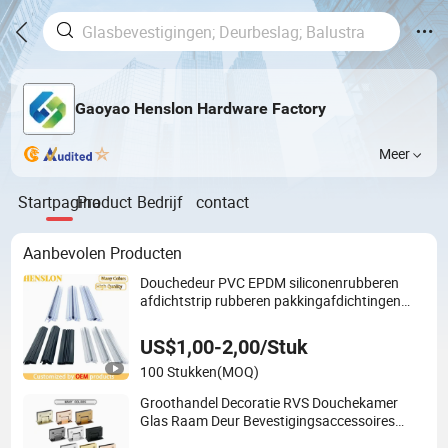
Gaoyao Henslon Hardware Factory
Meer
Startpagina
Product
Bedrijf
contact
Aanbevolen Producten
Douchedeur PVC EPDM siliconenrubberen
afdichtstrip rubberen pakkingafdichtingen
voor aluminium raamframe 8135
US$1,00-2,00/Stuk
100 Stukken
(MOQ)
Groothandel Decoratie RVS Douchekamer
Glas Raam Deur Bevestigingsaccessoires
Hardware Herrajes