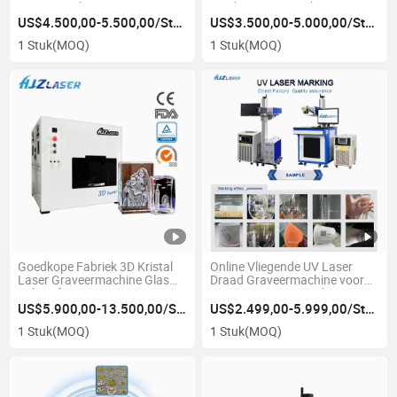
UV Laser Glas
Machine Printmachine voor
Graveermachine
Kabels Draden met
US$4.500,00-5.500,00/Stuk
US$3.500,00-5.000,00/Stuk
Transportband
1 Stuk
(MOQ)
1 Stuk
(MOQ)
Goedkope Fabriek 3D Kristal
Online Vliegende UV Laser
Laser Graveermachine Glas
Draad Graveermachine voor
Subsurface Laser
Logo Printen en Markeren
Graveermachine Prijs
US$5.900,00-13.500,00/Stuk
US$2.499,00-5.999,00/Stuk
1 Stuk
(MOQ)
1 Stuk
(MOQ)