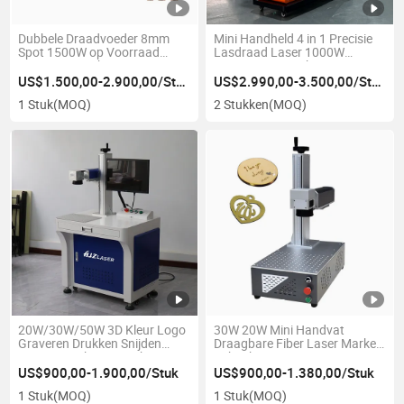
Dubbele Draadvoeder 8mm
Mini Handheld 4 in 1 Precisie
Spot 1500W op Voorraad
Lasdraad Laser 1000W
Laser Lasmachine
1500W 2000W 3kw
Snijmachine
Plaatmetaal RVS Draagbare
US$1.500,00-2.900,00/Stuk
US$2.990,00-3.500,00/Stuk
Reinigingsmachine
Lasmachine
1 Stuk
(MOQ)
2 Stukken
(MOQ)
20W/30W/50W 3D Kleur Logo
30W 20W Mini Handvat
Graveren Drukken Snijden
Draagbare Fiber Laser Marker
Lassen Marker Optische Mini
Fabriek
Raam Sieraden Plastic Pen
US$900,00-1.900,00/Stuk
US$900,00-1.380,00/Stuk
Metaal CO2 UV Fiber Laser
1 Stuk
(MOQ)
1 Stuk
(MOQ)
Markeer Machine Prijs