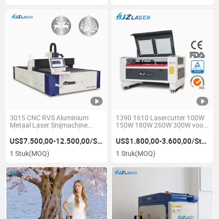
3015 CNC RVS Aluminium
1390 1610 Lasercutter 100W
Metaal Laser Snijmachine
150W 180W 260W 300W voor
Vlakke Fiber Plaat Snijden
Schuim Plastic Textiel Papier
Machine voor Koolstofstaal
MDF Leer Acryl Hout Stof CNC
US$7.500,00-12.500,00/Stuk
US$1.800,00-3.600,00/Stuk
Buis Plaat Pijp CNC Metaal
CO2 Laser Graveermachine
1 Stuk
(MOQ)
1 Stuk
(MOQ)
Snijmachine 3000W 6000W