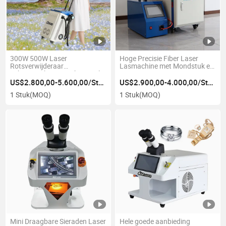
300W 500W Laser
Hoge Precisie Fiber Laser
Rotsverwijderaar
Lasmachine met Mondstuk en
Schoonmaker Draagbare Puls
Lens
Mopa Laser Cleaner Rotsverf
US$2.800,00-5.600,00/Stuk
US$2.900,00-4.000,00/Stuk
Verwijdering Laser
1 Stuk
(MOQ)
1 Stuk
(MOQ)
Reinigingsmachine Prijs China
Leveranciers
Mini Draagbare Sieraden Laser
Hele goede aanbieding