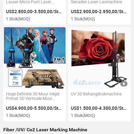
Lasser Micro Punt Laser
Sieraden Laser Lasmachine
Lasmachine 100W 200W voor
Tandheelkundig Goud Zilver
US$2.800,00-3.500,00/Stuk
US$2.900,00-2.950,00/Stuk
Sieraden
1 Stuk
(MOQ)
1 Stuk
(MOQ)
Hoge Definitie 3D Muur Inkjet
UV 3D Behangdrukmachine
Printer 5D Verticale Muur
Printer Muur Printer Te Koop
US$4.900,00-5.500,00/Stuk
US$1.500,00-4.300,00/Stuk
1 Stuk
(MOQ)
1 Stuk
(MOQ)
Fiber /UV/ Co2 Laser Marking Machine