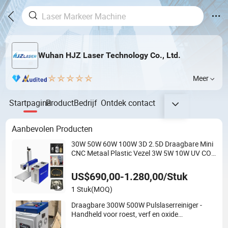
Wuhan HJZ Laser Technology Co., Ltd.
Meer
Startpagina
Product
Bedrijf
Ontdek
contact
Aanbevolen Producten
30W 50W 60W 100W 3D 2.5D Draagbare Mini
CNC Metaal Plastic Vezel 3W 5W 10W UV CO2
Mopa Vezel Laser Markering Printen Diepe
Sieraden Graveren Machine
US$690,00-1.280,00/Stuk
1 Stuk
(MOQ)
Draagbare 300W 500W Pulslaserreiniger -
Handheld voor roest, verf en oxide
verwijdering - Industrieel niveau - CE-