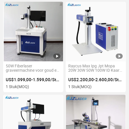
50W Fiberlaser
Raycus Max Ipg Jpt Mopa
graveermachine voor goud en
20W 30W 50W 100W ID Kaart
zilver
Paspoort Logo Printer voor
PVC Plastic Metaal Sieraden
US$1.099,00-1.599,00/Stuk
US$2.200,00-2.600,00/Stuk
Plastic Vezel Laser Marker
1 Stuk
(MOQ)
1 Stuk
(MOQ)
Graveermachine Laser
Markeer Machines