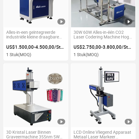
Alles-in-een geïntegreerde
30W 60W Alles-in-één CO2
industriële kleine draagbare
Laser Codering Machine Hoge
CNC metaal plastic vezel UV
Snelheid Laser Marker
CO2 Mopa laser markeer druk
Machine
US$1.500,00-4.500,00/Stuk
US$2.750,00-3.800,00/Stuk
graveermachine
1 Stuk
(MOQ)
1 Stuk
(MOQ)
3D Kristal Laser Binnen
LCD Online Vliegend Apparaat
Graveermachine 355nm 5W
Metaal Laser Markeer