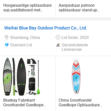
Hoogwaardige opblaasbare
Aanpasbaar patroon
sup paddleboard met
opblaasbaar stand-up
elektrische pomp
paddleboard met
elektrische pomp
Weihai Blue Bay Outdoor Product Co., Ltd.
Shandong, China
Lid Sinds: 2020
Diamant Lid
Gecontroleerde
Leverancier
Bluebay Fabrikant
China Groothandel
Groothandel Goedkope
Goedkope Opblaasbare
Opblaasbare Surfplanken
Sup Surfen Allround Stand