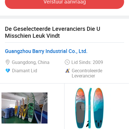
Verstuur aanvraag
bereiken.
We zetten onze eigen opblaasbare ijsbaden in ons
magazijn in de VS, het VK, DE. Klanten online of offline
De Geselecteerde Leveranciers Die U
kunnen allebei de verzending van ons afzetten. En als u
Misschien Leuk Vindt
ons uw verkoopcapaciteit laat zien, kunt u ons vragen om
onze exclusieve agent te zijn van ons ontworpen
Guangzhou Barry Industrial Co., Ltd.
opblaasbare ijsbad.
Guangdong, China
Lid Sinds: 2009
Diamant Lid
Gecontroleerde
Leverancier