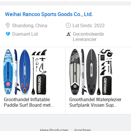
Standup Paddle Board Sup
Up Paddle Board
Board
Weihai Rancoo Sports Goods Co., Ltd.
Shandong, China
Lid Sinds: 2022
Diamant Lid
Gecontroleerde
Leverancier
Groothandel Inflatable
Groothandel Waterplezier
Paddle Surf Board met
Surfplank Vissen Sup
Premium Sup Accessoires
Paddle Board Sap
en Draagtas Paddle Board
Windsurfplank met Paddle
Sup
Board Camera Bevestiging
Hete Producten
Inzichten