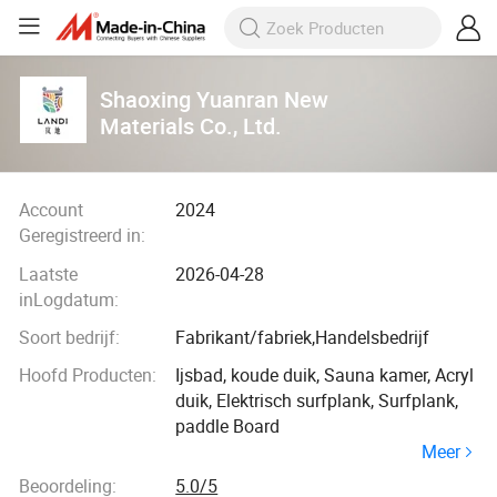
Shaoxing Yuanran New
Materials Co., Ltd.
Account
2024
Geregistreerd in:
Laatste
2026-04-28
inLogdatum:
Soort bedrijf:
Fabrikant/fabriek,Handelsbedrijf
Hoofd Producten:
Ijsbad, koude duik, Sauna kamer, Acryl
duik, Elektrisch surfplank, Surfplank,
paddle Board
Meer
Beoordeling:
5.0/5