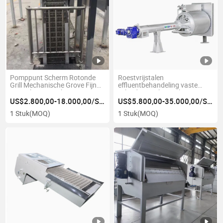
Pomppunt Scherm Rotonde
Roestvrijstalen
Grill Mechanische Grove Fijn
effluentbehandeling vaste
Bar Scherm Machine
scheider mechanische
roterende
US$2.800,00-18.000,00/Stuk
US$5.800,00-35.000,00/Stuk
trommelfilterzeefmachine
1 Stuk
(MOQ)
1 Stuk
(MOQ)