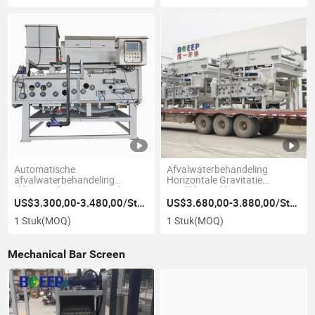
Automatische
Afvalwaterbehandeling
afvalwaterbehandeling
Horizontale Gravitatie
slibverwijdering roterende
Verdikking Slib
trommelbandfilterpersmachine
Ontwateringsmachine
US$3.300,00-3.480,00/Stuk
US$3.680,00-3.880,00/Stuk
Bandfilterpers
1 Stuk
(MOQ)
1 Stuk
(MOQ)
Mechanical Bar Screen