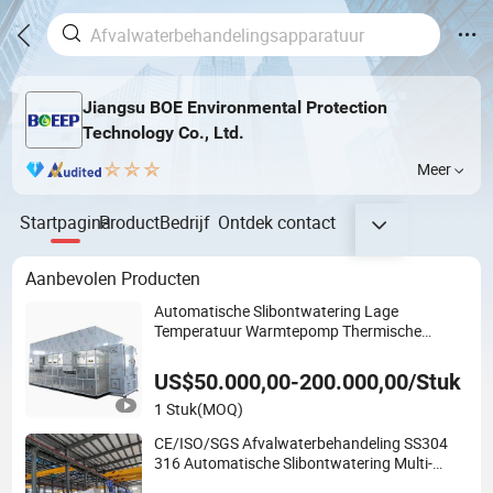
Jiangsu BOE Environmental Protection
Technology Co., Ltd.
Meer
Startpagina
Product
Bedrijf
Ontdek
contact
Aanbevolen Producten
Automatische Slibontwatering Lage
Temperatuur Warmtepomp Thermische
Droger
US$50.000,00-200.000,00/Stuk
1 Stuk
(MOQ)
CE/ISO/SGS Afvalwaterbehandeling SS304
316 Automatische Slibontwatering Multi-
Plaat Schroeffilterpers Machine