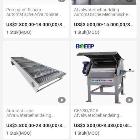
Pomppunt Scherm
Afvalwaterbehandeling
Automatische Afvalrooster
Automatische Mechanische
Fijn Mechanisch Bar Scherm
Wiggaas Scherm Rotonde
Trommelfilter Scherm
US$2.800,00-18.000,00/Stuk
US$3.500,00-15.000,00/Stuk
1 Stuk
(MOQ)
1 Stuk
(MOQ)
Automatische
CE/ISO/SGS
Afvalwaterbehandeling
Afvalwaterbehandeling
Mechanisch Afvalrooster Fijn
Rotonde Trommelfilter Scherm
Grof Bar Scherm Rotonde Grill
Vaste Vloeistof Scheider
US$2.800,00-28.000,00/Stuk
US$3.300,00-3.480,00/Stuk
1 Stuk
(MOQ)
1 Stuk
(MOQ)