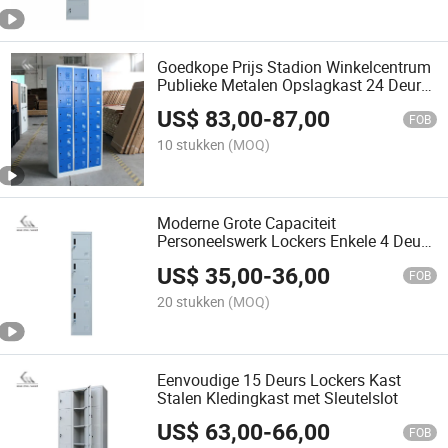
Goedkope Prijs Stadion Winkelcentrum
Publieke Metalen Opslagkast 24 Deur
Stalen Locker met Sleutelslot
US$
83,00
-
87,00
FOB
10 stukken
(MOQ)
Moderne Grote Capaciteit
Personeelswerk Lockers Enkele 4 Deur
Opslagkast Locker
US$
35,00
-
36,00
FOB
20 stukken
(MOQ)
Eenvoudige 15 Deurs Lockers Kast
Stalen Kledingkast met Sleutelslot
US$
63,00
-
66,00
FOB