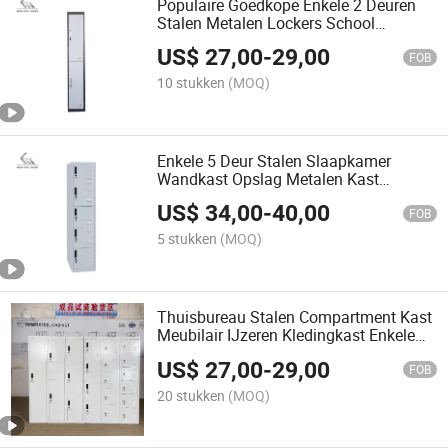
Populaire Goedkope Enkele 2 Deuren
Stalen Metalen Lockers School
Personeel Opslag Locker
US$
27,00
-
29,00
FOB
10 stukken
(MOQ)
Enkele 5 Deur Stalen Slaapkamer
Wandkast Opslag Metalen Kast
Economische Locker
US$
34,00
-
40,00
FOB
5 stukken
(MOQ)
Thuisbureau Stalen Compartment Kast
Meubilair IJzeren Kledingkast Enkele
Deur Kledingopslag Kast Monteren
US$
27,00
-
29,00
Gym Metaal Lockers
FOB
20 stukken
(MOQ)