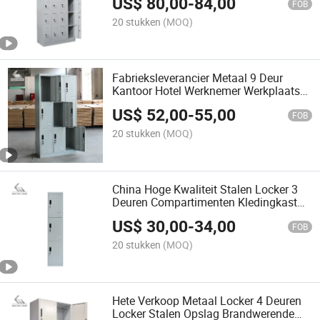
US$
80,00
-
84,00
FOB
20 stukken
(MOQ)
Fabrieksleverancier Metaal 9 Deur
Kantoor Hotel Werknemer Werkplaats
Werknemer Kleding Opslag Kluis
US$
52,00
-
55,00
FOB
20 stukken
(MOQ)
China Hoge Kwaliteit Stalen Locker 3
Deuren Compartimenten Kledingkast
Metaal Sport Locker
US$
30,00
-
34,00
FOB
20 stukken
(MOQ)
Hete Verkoop Metaal Locker 4 Deuren
Locker Stalen Opslag Brandwerende