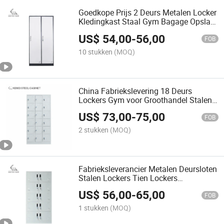
Goedkope Prijs 2 Deurs Metalen Locker
Kledingkast Staal Gym Bagage Opslag
Locker
US$
54,00
-
56,00
FOB
10 stukken
(MOQ)
China Fabriekslevering 18 Deurs
Lockers Gym voor Groothandel Stalen
Locker Kledingkast
US$
73,00
-
75,00
FOB
2 stukken
(MOQ)
Fabrieksleverancier Metalen Deursloten
Stalen Lockers Tien Lockers
Opslaglocker
US$
56,00
-
65,00
FOB
1 stukken
(MOQ)