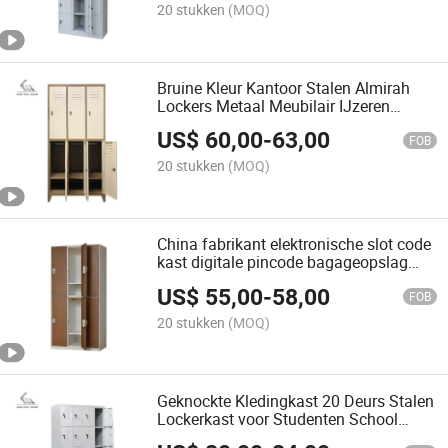
20 stukken
(MOQ)
Bruine Kleur Kantoor Stalen Almirah
Lockers Metaal Meubilair IJzeren
Opslag Gym Locker
US$
60,00
-
63,00
FOB
20 stukken
(MOQ)
China fabrikant elektronische slot code
kast digitale pincode bagageopslag
locker voor sportschool supermarkt
US$
55,00
-
58,00
FOB
20 stukken
(MOQ)
Geknockte Kledingkast 20 Deurs Stalen
Lockerkast voor Studenten School
Metalen Locker