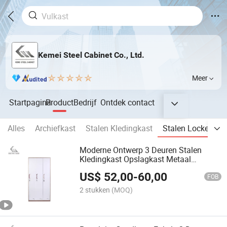
Kemei Steel Cabinet Co., Ltd.
Meer
Startpagina
Product
Bedrijf
Ontdek
contact
Alles
Archiefkast
Stalen Kledingkast
Stalen Locker
M
Moderne Ontwerp 3 Deuren Stalen
Kledingkast Opslagkast Metaal
Kantoor Personeel Locker
US$
52,00
-
60,00
FOB
2 stukken
(MOQ)