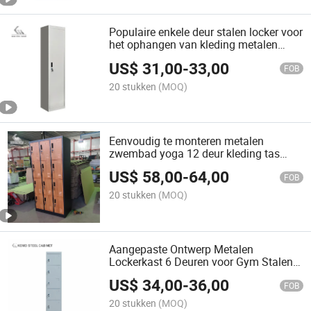
Populaire enkele deur stalen locker voor
het ophangen van kleding metalen
opbergkast locker
US$
31,00
-
33,00
FOB
20 stukken
(MOQ)
Eenvoudig te monteren metalen
zwembad yoga 12 deur kleding tas
locker staal opslag locker
US$
58,00
-
64,00
FOB
20 stukken
(MOQ)
Aangepaste Ontwerp Metalen
Lockerkast 6 Deuren voor Gym Stalen
Kledingopslag Locker
US$
34,00
-
36,00
FOB
20 stukken
(MOQ)