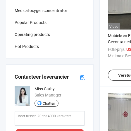
Medical oxygen concentrator
Popular Products
Video
Operating products
Mobiele en F
Gecontainer
Hot Products
Zuurstofcon
FOB-prijs:
US
Apparatuur
Minimale Bes
Verstu
Contacteer leverancier
Miss Cathy
Sales Manager
Chatten