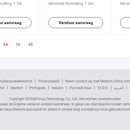
cabine
telling:
1 Set
Minimale Bestelling:
1 Set
Minim
ur aanvraag
Verstuur aanvraag
36
48
24
ruikersovereenkomst
Privacybeleid
Neem contact op met Made-in-China.co
ñol
Deutsch
Português
Italiano
Русский язык
한국어
العربية
Copyright ©2026
Focus Technology Co., Ltd.
Alle rechten voorbehouden
ussen de Engelse versie en andere taalversies. In geval van discrepantie tussen vers
n deze Website aanvaardt en erkent U zonder enig voorbehoud onze gebruiksvoo