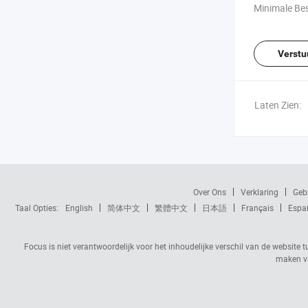
Minimale Bes
Verstu
Laten Zien:
Over Ons
Verklaring
Geb
Taal Opties:
English
简体中文
繁體中文
日本語
Français
Espa
Focus is niet verantwoordelijk voor het inhoudelijke verschil van de website t
maken va