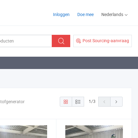
Inloggen
Doe mee
Nederlands
Post Sourcing-aanvraag
1
/
3
stofgenerator