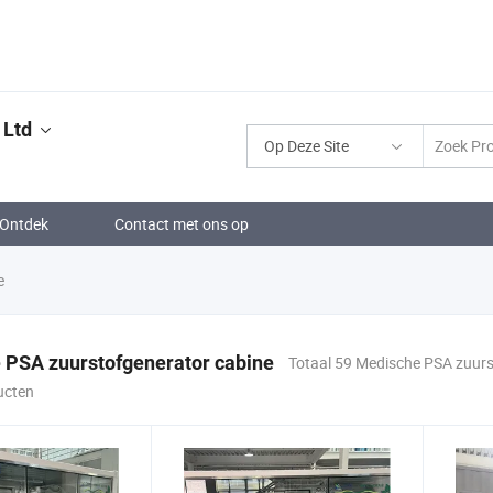
 Ltd
Op Deze Site
Ontdek
Contact met ons op
e
 PSA zuurstofgenerator cabine
Totaal 59 Medische PSA zuur
ucten