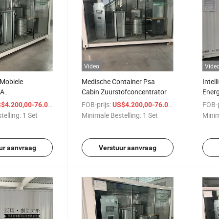
Video
Vide
Mobiele
Medische Container Psa
Intell
SA
Cabin Zuurstofconcentrator
Ener
centrator Cabin
Produ
/ Set
FOB-prijs:
/ Set
FOB-p
$4.200,00-76.000,00
US$4.200,00-76.000,00
Zuurs
telling:
1 Set
Minimale Bestelling:
1 Set
Minim
ur aanvraag
Verstuur aanvraag