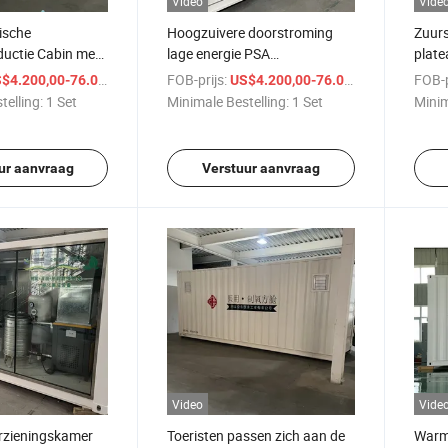
Video
Vide
ische
Hoogzuivere doorstroming
Zuurs
ductie Cabin met
lage energie PSA
plate
Eén Klik Start
zuurstofgenerator cabine
onde
/ Set
FOB-prijs:
/ Set
FOB-p
$4.200,00-76.000,00
US$4.200,00-76.000,00
telling:
1 Set
Minimale Bestelling:
1 Set
Minim
ur aanvraag
Verstuur aanvraag
Video
Vide
rzieningskamer
Toeristen passen zich aan de
Warm