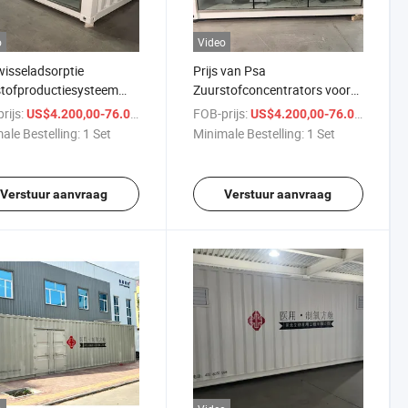
o
Video
isseladsorptie
Prijs van Psa
tofproductiesysteem
Zuurstofconcentrators voor
 medische
Chinese Gemaakte Medische
rijs:
/ Set
FOB-prijs:
/ S
US$4.200,00-76.000,00
US$4.200,00-76.000,00
tofproductie bunker
Tijdelijke Ziekenhuizen
ale Bestelling:
1 Set
Minimale Bestelling:
1 Set
Verstuur aanvraag
Verstuur aanvraag