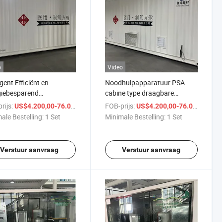
o
Video
igent Efficiënt en
Noodhulpapparatuur PSA
giebesparend
cabine type draagbare
ctiesysteem Psa Cabine
zuurstofgenerator
rijs:
/ Set
FOB-prijs:
/ S
US$4.200,00-76.000,00
US$4.200,00-76.000,00
tof
ale Bestelling:
1 Set
Minimale Bestelling:
1 Set
Verstuur aanvraag
Verstuur aanvraag