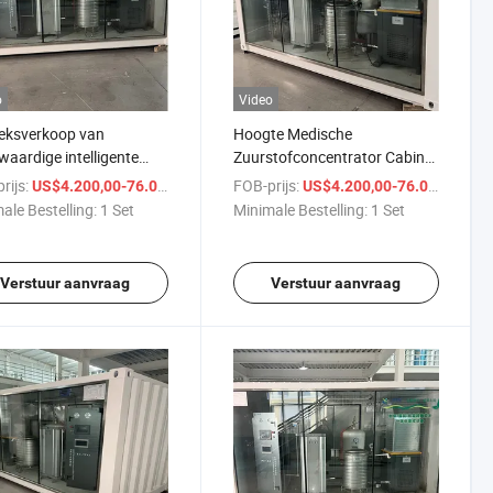
o
Video
eksverkoop van
Hoogte Medische
aardige intelligente
Zuurstofconcentrator Cabine
sche
Druk Swing Adsorptie
rijs:
/ Set
FOB-prijs:
/ S
US$4.200,00-76.000,00
US$4.200,00-76.000,00
tofconcentrator
Zuurstofproductiesysteem
ale Bestelling:
1 Set
Minimale Bestelling:
1 Set
Verstuur aanvraag
Verstuur aanvraag