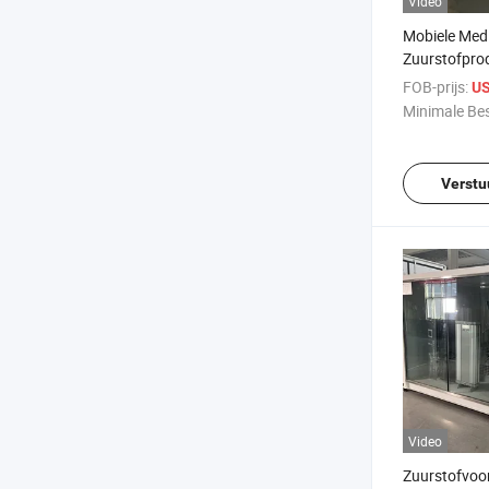
Video
Mobiele Med
Zuurstofpro
Lage Kosten 
FOB-prijs:
US
Mogelijkheid
Minimale Bes
Verstu
Video
Zuurstofvoo