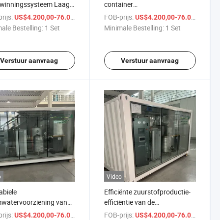
gwinningssysteem Laag
container
tofleven Lage emissie
zuurstofgeneratiestation
rijs:
/ Set
FOB-prijs:
/ S
US$4.200,00-76.000,00
US$4.200,00-76.000,00
uurstofgeneratiecabine
zuurstofgeneratiekamer
ale Bestelling:
1 Set
Minimale Bestelling:
1 Set
Verstuur aanvraag
Verstuur aanvraag
o
Video
abiele
Efficiënte zuurstofproductie-
watervoorziening van
efficiëntie van de
urstofgeneratorcabine
zuurstofgenererende cabine
rijs:
/ Set
FOB-prijs:
/ S
US$4.200,00-76.000,00
US$4.200,00-76.000,00