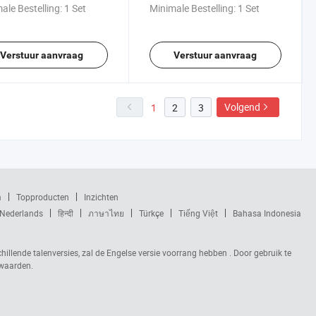
ale Bestelling:
1 Set
Minimale Bestelling:
1 Set
Verstuur aanvraag
Verstuur aanvraag
Volgend
1
2
3
m
Topproducten
Inzichten
Nederlands
हिन्दी
ภาษาไทย
Türkçe
Tiếng Việt
Bahasa Indonesia
chillende talenversies, zal de Engelse versie voorrang hebben . Door gebruik te
rwaarden.