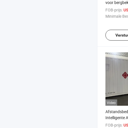
voor bergbe
hooggelege
FOB-prijs:
US
wetenschapp
Minimale Bes
onderzoeks
Verstu
Video
Afstandsbed
Intelligente
Modulaire O
FOB-prijs:
US