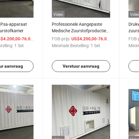
Video
Vide
 Psa-apparaat
Professionele Aangepaste
Drukw
urstofkamer
Medische Zuurstofproductie
zuurs
Cabin Zuurstofgenerator
voor
/ Set
FOB-prijs:
/ Set
FOB-p
$4.200,00-76.000,00
US$4.200,00-76.000,00
Apparatuur
zuurs
telling:
1 Set
Minimale Bestelling:
1 Set
Minim
ur aanvraag
Verstuur aanvraag