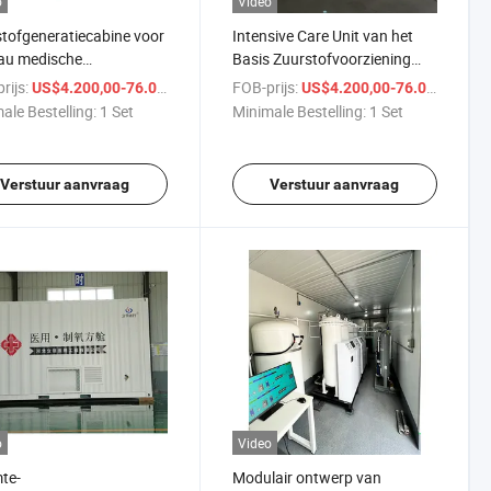
o
Video
tofgeneratiecabine voor
Intensive Care Unit van het
au medische
Basis Zuurstofvoorziening
rsteuning
Ziekenhuis
rijs:
/ Set
FOB-prijs:
/ S
US$4.200,00-76.000,00
US$4.200,00-76.000,00
ale Bestelling:
1 Set
Minimale Bestelling:
1 Set
Verstuur aanvraag
Verstuur aanvraag
o
Video
te-
Modulair ontwerp van