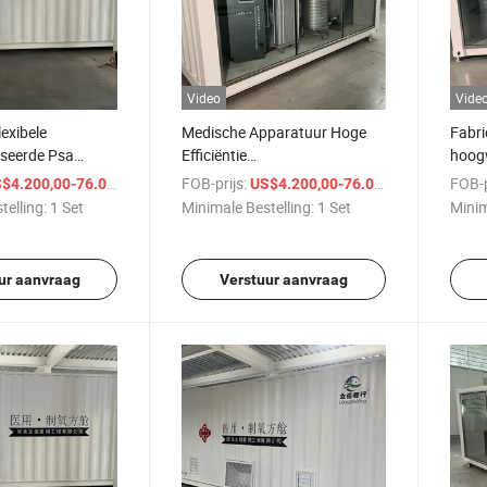
Video
Vide
lexibele
Medische Apparatuur Hoge
Fabri
iseerde Psa
Efficiëntie
hoogw
centrator
Zuurstofvoorzieningscontainer
medi
/ Set
FOB-prijs:
/ Set
FOB-p
$4.200,00-76.000,00
US$4.200,00-76.000,00
Zuurstofgenerator
zuurs
telling:
1 Set
Minimale Bestelling:
1 Set
Minim
ur aanvraag
Verstuur aanvraag