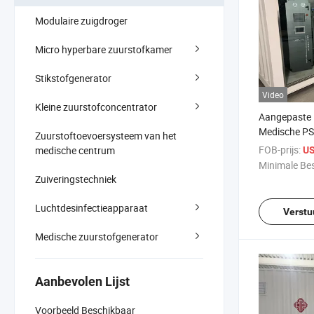
Modulaire zuigdroger
Micro hyperbare zuurstofkamer
Stikstofgenerator
Video
Kleine zuurstofconcentrator
Aangepaste 
Medische P
Zuurstoftoevoersysteem van het
Zuurstofcon
FOB-prijs:
medische centrum
US
Minimale Bes
Zuiveringstechniek
Luchtdesinfectieapparaat
Verstu
Medische zuurstofgenerator
Aanbevolen Lijst
Voorbeeld Beschikbaar