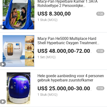
Macy-Pan Hyperbare Kamer 1.3ATA
Rolstoeltype 2 Persoonlijke
Zuurstoftherapie
US$
8.300,00
FOB
1 Stuk
(MOQ)
Macy Pan He5000 Multiplace Hard
Shell Hyperbaric Oxygen Treatment
Hbot Therapiesessie Sleeping Diving
US$
48.000,00
-
72.000,00
Chamber for
FOB
Home/SPA/Athletes/Salon/Beauty Use
1 Set
(MOQ)
for Sale
Hele goede aanbieding voor 4 personen
gebruik hyperbare zuurstofkamer
US$
25.000,00
-
30.000,00
FOB
1 Stuk
(MOQ)