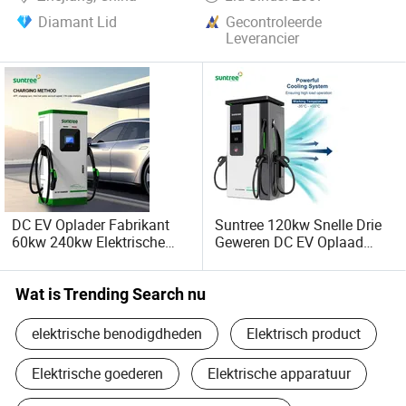
Diamant Lid
Gecontroleerde
Leverancier
DC EV Oplader Fabrikant
Suntree 120kw Snelle Drie
60kw 240kw Elektrische
Geweren DC EV Oplaad
Voertuig Auto Super Snelle
Station-Ssj5e PRO met
Commerciële EV
Ocpp Betalingssysteem
Oplaadstation
Wat is Trending Search nu
elektrische benodigdheden
Elektrisch product
Elektrische goederen
Elektrische apparatuur