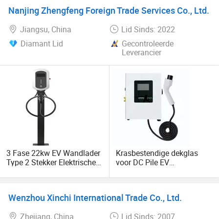
Ocpp1.6j
Depot
Nanjing Zhengfeng Foreign Trade Services Co., Ltd.
Jiangsu, China
Lid Sinds: 2022
Diamant Lid
Gecontroleerde
Leverancier
3 Fase 22kw EV Wandlader
Krasbestendige dekglas
Type 2 Stekker Elektrische
voor DC Pile EV
Voertuig Oplaadstation
geavanceerd oplaadstation
Europese Standaard
Wenzhou Xinchi International Trade Co., Ltd.
Zhejiang, China
Lid Sinds: 2007