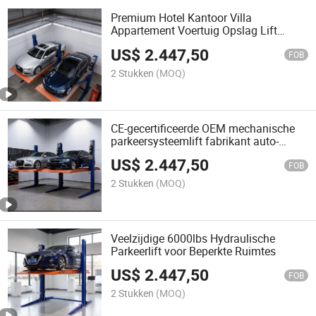
Premium Hotel Kantoor Villa
Appartement Voertuig Opslag Lift
Oplossingen
US$
2.447,50
FOB
2 Stukken
(MOQ)
CE-gecertificeerde OEM mechanische
parkeersysteemlift fabrikant auto-
stapellift
US$
2.447,50
FOB
2 Stukken
(MOQ)
Veelzijdige 6000lbs Hydraulische
Parkeerlift voor Beperkte Ruimtes
US$
2.447,50
FOB
2 Stukken
(MOQ)