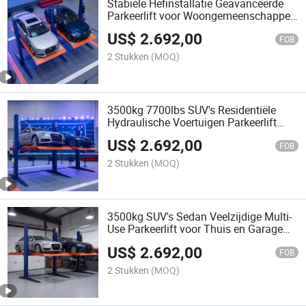
Stabiele Hefinstallatie Geavanceerde
Parkeerlift voor Woongemeenschappen
en Appartementencomplexen
US$
2.692,00
FOB
2 Stukken
(MOQ)
3500kg 7700lbs SUV's Residentiële
Hydraulische Voertuigen Parkeerlift
voor Thuisgebruik
US$
2.692,00
FOB
2 Stukken
(MOQ)
3500kg SUV's Sedan Veelzijdige Multi-
Use Parkeerlift voor Thuis en Garage
Ruimtes
US$
2.692,00
FOB
2 Stukken
(MOQ)