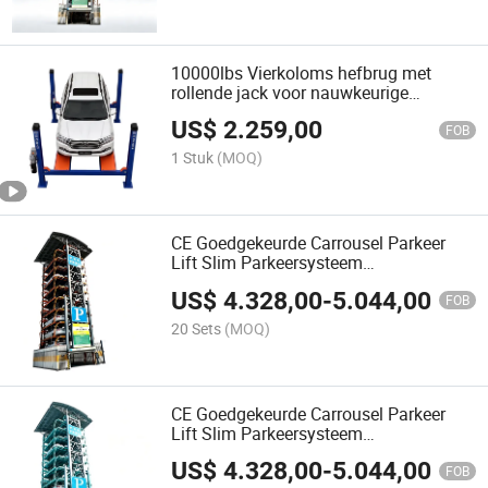
voor kantoorgebouwen
10000lbs Vierkoloms hefbrug met
rollende jack voor nauwkeurige
voertuigafstellingen
US$
2.259,00
FOB
1 Stuk
(MOQ)
CE Goedgekeurde Carrousel Parkeer
Lift Slim Parkeersysteem
Parkeersoplossing Parkeermateriaal
US$
4.328,00
-
5.044,00
Auto Parkeersysteem Rotatiesysteem
FOB
voor Parkeergarages
20 Sets
(MOQ)
CE Goedgekeurde Carrousel Parkeer
Lift Slim Parkeersysteem
Parkeersoplossing Parkeermateriaal
US$
4.328,00
-
5.044,00
Auto Parkeersysteem Rotatiesysteem
FOB