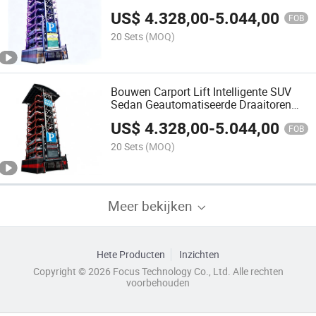
Parkeersysteem Grote Capaciteit
US$
4.328,00
-
5.044,00
Rotatie Stereo Parkeergarage voor
FOB
Commercieel Publiek Parkeren
20 Sets
(MOQ)
Bouwen Carport Lift Intelligente SUV
Sedan Geautomatiseerde Draaitoren
Parkeergarage Verticale Circulatie
US$
4.328,00
-
5.044,00
Cyclische Parkeervoorziening voor
FOB
Privé Parkeergebieden
20 Sets
(MOQ)
Meer bekijken
Hete Producten
Inzichten
Copyright © 2026 Focus Technology Co., Ltd. Alle rechten
voorbehouden