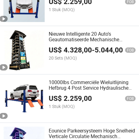
US$
2.259,00
FOB
1 Stuk
(MOQ)
Nieuwe Intelligente 20 Auto's
Geautomatiseerde Mechanische
Verticale Auto Parkeertoren Gebouw
US$
4.328,00
-
5.044,00
Rotonde Automatische Auto Slim
FOB
Parkeren
20 Sets
(MOQ)
10000lbs Commerciële Wieluitlijning
Hefbrug 4 Post Service Hydraulische
Hefbrug
US$
2.259,00
FOB
1 Stuk
(MOQ)
Eounice Parkeersysteem Hoge Snelheid
Verticale Circulatie Mechanisch