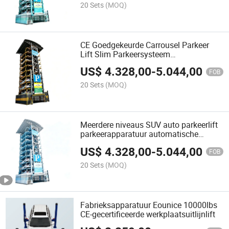
voor Ziekenhuizen
20 Sets
(MOQ)
CE Goedgekeurde Carrousel Parkeer
Lift Slim Parkeersysteem
Parkeersoplossing Parkeermateriaal
US$
4.328,00
-
5.044,00
Auto Parkeersysteem Rotatiesysteem
FOB
voor Hotels
20 Sets
(MOQ)
Meerdere niveaus SUV auto parkeerlift
parkeerapparatuur automatische
parkeerapparatuur carrousel parkeren
US$
4.328,00
-
5.044,00
roterend parkeersysteem slimme
FOB
parkeersysteem voor winkelcentrum
20 Sets
(MOQ)
appartement
Fabrieksapparatuur Eounice 10000lbs
CE-gecertificeerde werkplaatsuitlijnlift