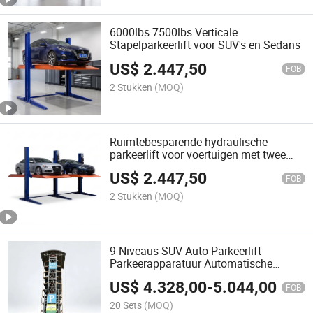
6000lbs 7500lbs Verticale
Stapelparkeerlift voor SUV's en Sedans
US$
2.447,50
FOB
2 Stukken
(MOQ)
Ruimtebesparende hydraulische
parkeerlift voor voertuigen met twee
posten
US$
2.447,50
FOB
2 Stukken
(MOQ)
9 Niveaus SUV Auto Parkeerlift
Parkeerapparatuur Automatische
parkeerapparatuur Carrousel
US$
4.328,00
-
5.044,00
parkeersysteem Rotatief
FOB
parkeersysteem Slim parkeersysteem
20 Sets
(MOQ)