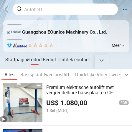
Guangzhou EOunice Machinery Co., Ltd.
Meer
Startpagina
Product
Bedrijf
Ontdek
contact
Alles
Basisplaat twee-postlift
Duidelijke Vloer Twee Post
Premium elektrische autolift met
vergrendelbare basisplaat en CE-
certificaat
US$
1.080,00
FOB
1 Set
(MOQ)