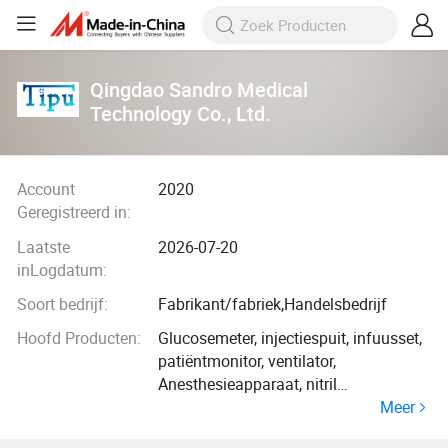
Qingdao Sandro Medical
Technology Co., Ltd.
Account
2020
Geregistreerd in:
Laatste
2026-07-20
inLogdatum:
Soort bedrijf:
Fabrikant/fabriek,Handelsbedrijf
Hoofd Producten:
Glucosemeter, injectiespuit, infuusset,
patiëntmonitor, ventilator,
Anesthesieapparaat, nitril
Meer
handschoenen, wegwerpmasker KN95,
injectie, PVC-bord