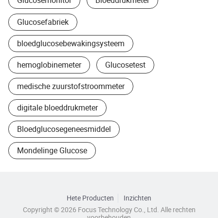
Glucosemonitor
Bloeddrukmeter
Glucosefabriek
We zullen nauw blijven samenwerken met onze klanten op
een breder terrein, en ons best doen om producten van
bloedglucosebewakingsysteem
hogere kwaliteit te leveren ten voordele van de menselijke
gezondheid.
hemoglobinemeter
Glucosetest
UW GEZONDHEID IS ONS EEUWIGE STREVEN.
medische zuurstofstroommeter
digitale bloeddrukmeter
Bloedglucosegeneesmiddel
Mondelinge Glucose
Hete Producten
Inzichten
Copyright © 2026 Focus Technology Co., Ltd. Alle rechten
voorbehouden