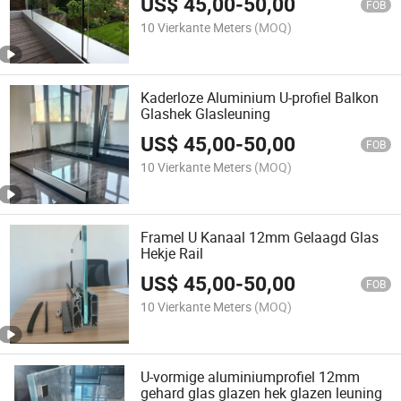
US$
45,00
-
50,00
FOB
10 Vierkante Meters
(MOQ)
Kaderloze Aluminium U-profiel Balkon
Glashek Glasleuning
US$
45,00
-
50,00
FOB
10 Vierkante Meters
(MOQ)
Framel U Kanaal 12mm Gelaagd Glas
Hekje Rail
US$
45,00
-
50,00
FOB
10 Vierkante Meters
(MOQ)
U-vormige aluminiumprofiel 12mm
gehard glas glazen hek glazen leuning