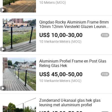
10 Meters
(MOQ)
Qingdao Rocky Aluminium Frame 8mm
10mm 12mm Versterkt Glazen Leuning
Systeem
US$
10,00
-
30,00
FOB
10 Vierkante Meters
(MOQ)
Aluminium Profiel Frame en Post Glas
Reling Glas Hek
US$
45,00
-
50,00
FOB
10 Vierkante Meters
(MOQ)
Zonderrand U-kanaal glas hek glas
leuning met aluminium profiel