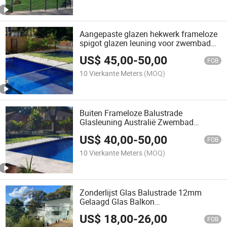
Aangepaste glazen hekwerk frameloze
spigot glazen leuning voor zwembad
buiten
US$
45,00
-
50,00
FOB
10 Vierkante Meters
(MOQ)
Buiten Frameloze Balustrade
Glasleuning Australië Zwembad
Glashek
US$
40,00
-
50,00
FOB
10 Vierkante Meters
(MOQ)
Zonderlijst Glas Balustrade 12mm
Gelaagd Glas Balkon
Leuningenystemen
US$
18,00
-
26,00
FOB