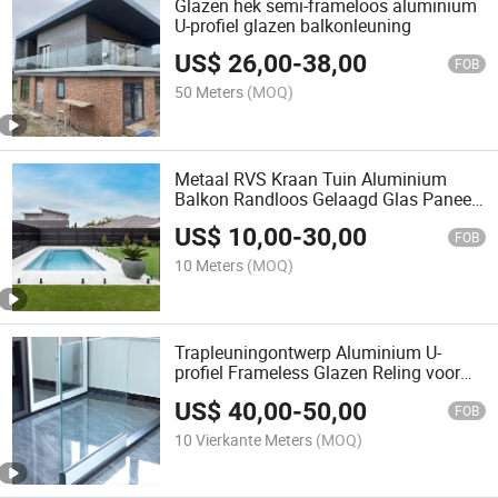
Glazen hek semi-frameloos aluminium
U-profiel glazen balkonleuning
US$
26,00
-
38,00
FOB
50 Meters
(MOQ)
Metaal RVS Kraan Tuin Aluminium
Balkon Randloos Gelaagd Glas Paneel
Zwembad Hekje
US$
10,00
-
30,00
FOB
10 Meters
(MOQ)
Trapleuningontwerp Aluminium U-
profiel Frameless Glazen Reling voor
Woonhuizen
US$
40,00
-
50,00
FOB
10 Vierkante Meters
(MOQ)