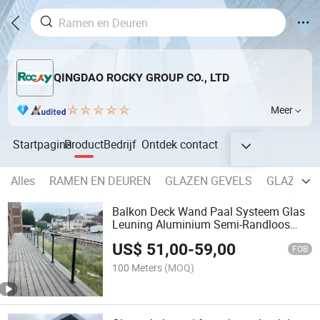
QINGDAO ROCKY GROUP CO., LTD
Meer
Startpagina
Product
Bedrijf
Ontdek
contact
Alles
RAMEN EN DEUREN
GLAZEN GEVELS
GLAZEN 
Balkon Deck Wand Paal Systeem Glas
Leuning Aluminium Semi-Randloos
Balustrade
US$
51,00
-
59,00
FOB
100 Meters
(MOQ)