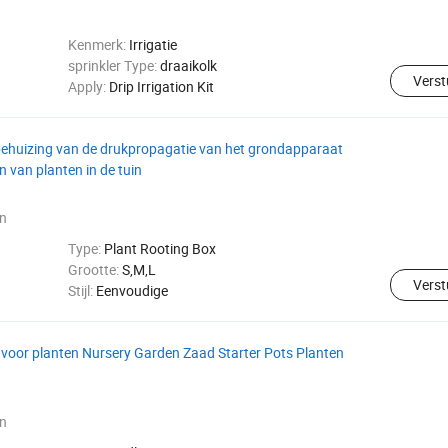
Kenmerk:
Irrigatie
sprinkler Type:
draaikolk
Verst
Apply:
Drip Irrigation Kit
behuizing van de drukpropagatie van het grondapparaat
n van planten in de tuin
n
Type:
Plant Rooting Box
Grootte:
S,M,L
Verst
Stijl:
Eenvoudige
y voor planten Nursery Garden Zaad Starter Pots Planten
n