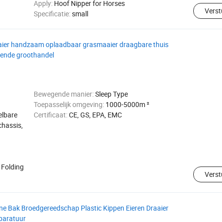
Apply:
Hoof Nipper for Horses
Verst
Specificatie:
small
aaier handzaam oplaadbaar grasmaaier draagbare thuis
dende groothandel
Bewegende manier:
Sleep Type
Toepasselijk omgeving:
1000-5000m ²
elbare
Certificaat:
CE, GS, EPA, EMC
chassis,
, Folding
Verst
ne Bak Broedgereedschap Plastic Kippen Eieren Draaier
paratuur