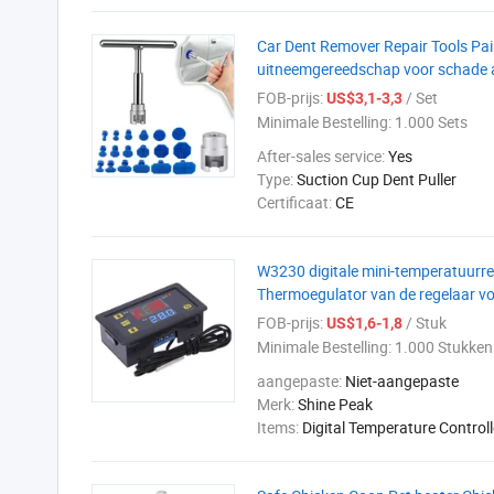
Car Dent Remover Repair Tools Pai
uitneemgereedschap voor schade a
FOB-prijs:
/ Set
US$3,1-3,3
Minimale Bestelling:
1.000 Sets
After-sales service:
Yes
Type:
Suction Cup Dent Puller
Certificaat:
CE
W3230 digitale mini-temperatuurr
Thermoegulator van de regelaar v
FOB-prijs:
/ Stuk
US$1,6-1,8
Minimale Bestelling:
1.000 Stukken
aangepaste:
Niet-aangepaste
Merk:
Shine Peak
Items:
Digital Temperature Controll