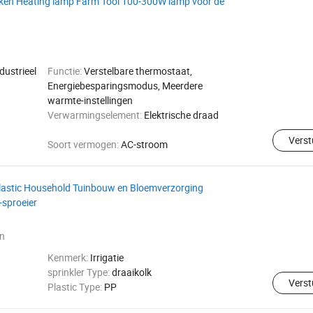
cken Heating lamp Farm Tool 100-300W lamp voor de
dustrieel
Functie:
Verstelbare thermostaat,
Energiebesparingsmodus, Meerdere
warmte-instellingen
Verwarmingselement:
Elektrische draad
Verst
Soort vermogen:
AC-stroom
Plastic Household Tuinbouw en Bloemverzorging
-sproeier
n
Kenmerk:
Irrigatie
sprinkler Type:
draaikolk
Verst
Plastic Type:
PP