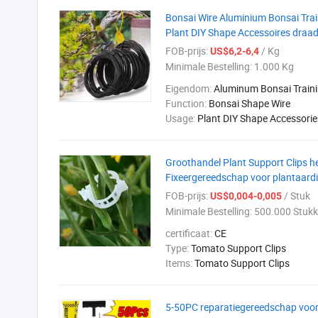
Bonsai Wire Aluminium Bonsai Tra
Plant DIY Shape Accessoires dra
FOB-prijs:
/ Kg
US$6,2-6,4
Minimale Bestelling:
1.000 Kg
Eigendom:
Aluminum Bonsai Traini
Function:
Bonsai Shape Wire
Usage:
Plant DIY Shape Accessorie
Groothandel Plant Support Clips he
Fixeergereedschap voor plantaard
FOB-prijs:
/ Stuk
US$0,004-0,005
Minimale Bestelling:
500.000 Stuk
certificaat:
CE
Type:
Tomato Support Clips
Items:
Tomato Support Clips
5-50PC reparatiegereedschap voo