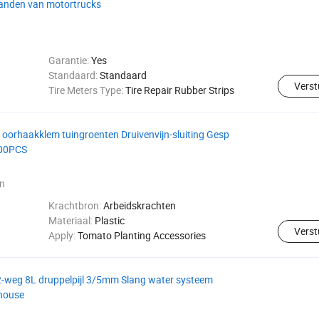
banden van motortrucks
Garantie:
Yes
Standaard:
Standaard
Verst
Tire Meters Type:
Tire Repair Rubber Strips
orhaakklem tuingroenten Druivenvijn-sluiting Gesp
/200PCS
n
Krachtbron:
Arbeidskrachten
Materiaal:
Plastic
Verst
Apply:
Tomato Planting Accessories
2-weg 8L druppelpijl 3/5mm Slang water systeem
nhouse