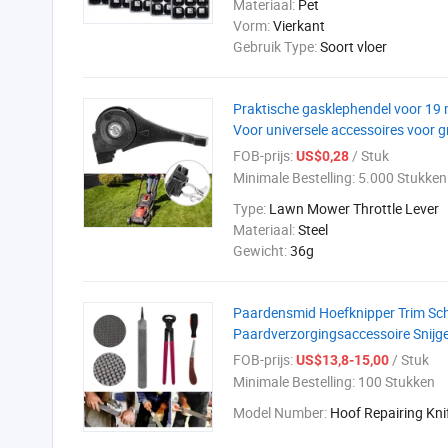
Materiaal:
Pet
Vorm:
Vierkant
Gebruik Type:
Soort vloer
Praktische gasklephendel voor 1
Voor universele accessoires voor
FOB-prijs:
/ Stuk
US$0,28
Minimale Bestelling:
5.000 Stukken
Type:
Lawn Mower Throttle Lever
Materiaal:
Steel
Gewicht:
36g
Paardensmid Hoefknipper Trim Sch
Paardverzorgingsaccessoire Snij
FOB-prijs:
/ Stuk
US$13,8-15,00
Minimale Bestelling:
100 Stukken
Model Number:
Hoof Repairing Kni