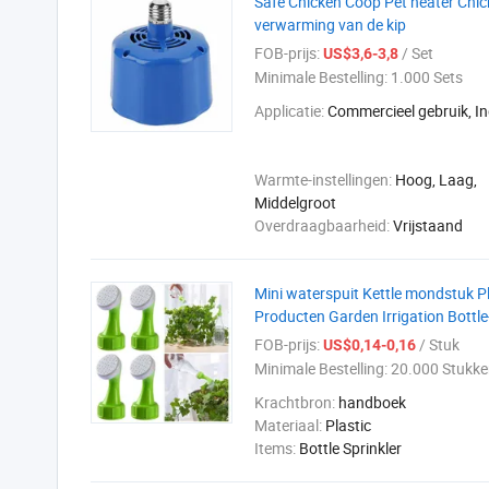
Safe Chicken Coop Pet heater Chi
verwarming van de kip
FOB-prijs:
/ Set
US$3,6-3,8
Minimale Bestelling:
1.000 Sets
Applicatie:
Commercieel gebruik, In
Warmte-instellingen:
Hoog, Laag,
Middelgroot
Overdraagbaarheid:
Vrijstaand
Mini waterspuit Kettle mondstuk 
Producten Garden Irrigation Bottle
FOB-prijs:
/ Stuk
US$0,14-0,16
Minimale Bestelling:
20.000 Stukke
Krachtbron:
handboek
Materiaal:
Plastic
Items:
Bottle Sprinkler