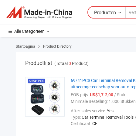
Producten
Alle Categorieën
Startpagina
Product Directory

Productlijst
(Totaal
0
Product)
59/41PCS Car Terminal Removal Kit
uitneemgereedschap voor auto-rep
FOB-prijs:
/ Stuk
US$1,7-2,00
Minimale Bestelling:
1.000 Stukken
After-sales service:
Yes
Type:
Car Terminal Removal Tools K
Certificaat:
CE