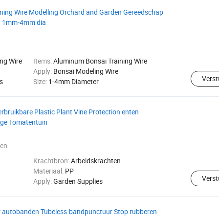
ining Wire Modelling Orchard and Garden Gereedschap
ad 1mm-4mm dia
ng Wire
Items:
Aluminum Bonsai Training Wire
Apply:
Bonsai Modeling Wire
Verst
s
Size:
1-4mm Diameter
rbruikbare Plastic Plant Vine Protection enten
ige Tomatentuin
ken
Krachtbron:
Arbeidskrachten
Materiaal:
PP
Verst
Apply:
Garden Supplies
r autobanden Tubeless-bandpunctuur Stop rubberen