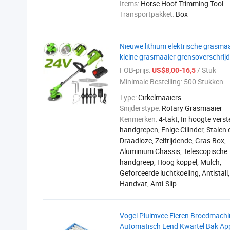
Items:
Horse Hoof Trimming Tool
Transportpakket:
Box
Nieuwe lithium elektrische grasm
kleine grasmaaier grensoverschrij
FOB-prijs:
/ Stuk
US$8,00-16,5
Minimale Bestelling:
500 Stukken
Type:
Cirkelmaaiers
Snijderstype:
Rotary Grasmaaier
Kenmerken:
4-takt, In hoogte verst
handgrepen, Enige Cilinder, Stalen 
Draadloze, Zelfrijdende, Gras Box,
Aluminium Chassis, Telescopische
handgreep, Hoog koppel, Mulch,
Geforceerde luchtkoeling, Antistall
Handvat, Anti-Slip
Vogel Pluimvee Eieren Broedmachi
Automatisch Eend Kwartel Bak Ap