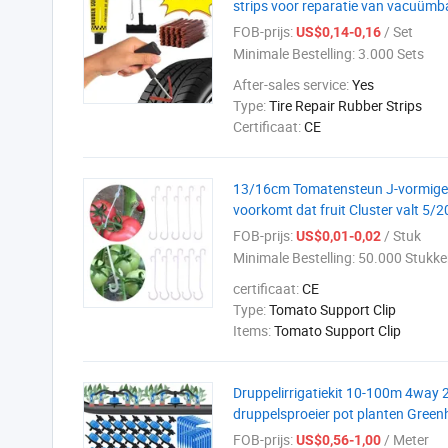
strips voor reparatie van vacuüm
FOB-prijs:
/ Set
US$0,14-0,16
Minimale Bestelling:
3.000 Sets
After-sales service:
Yes
Type:
Tire Repair Rubber Strips
Certificaat:
CE
13/16cm Tomatensteun J-vormige o
voorkomt dat fruit Cluster valt 5
FOB-prijs:
/ Stuk
US$0,01-0,02
Minimale Bestelling:
50.000 Stukke
certificaat:
CE
Type:
Tomato Support Clip
Items:
Tomato Support Clip
Druppelirrigatiekit 10-100m 4way 
druppelsproeier pot planten Gree
FOB-prijs:
/ Meter
US$0,56-1,00