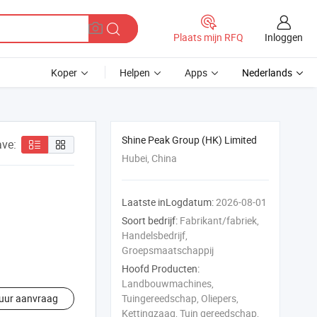
Inloggen
Plaats mijn RFQ
Koper
Helpen
Apps
Nederlands
Shine Peak Group (HK) Limited
ve:
Hubei, China
Laatste inLogdatum:
2026-08-01
Soort bedrijf:
Fabrikant/fabriek,
Handelsbedrijf,
Groepsmaatschappij
Hoofd Producten:
Landbouwmachines,
uur aanvraag
Tuingereedschap, Oliepers,
Kettingzaag, Tuin gereedschap,