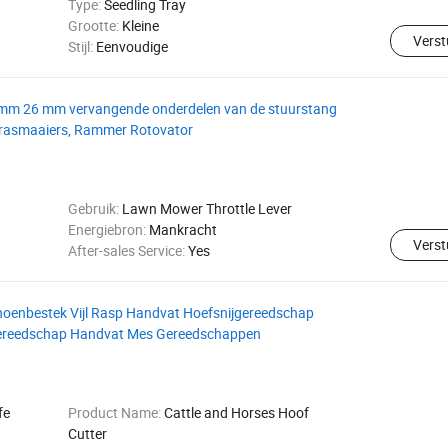
Type:
Seedling Tray
Grootte:
Kleine
Verst
Stijl:
Eenvoudige
9 mm 26 mm vervangende onderdelen van de stuurstang
 grasmaaiers, Rammer Rotovator
Gebruik:
Lawn Mower Throttle Lever
Energiebron:
Mankracht
Verst
After-sales Service:
Yes
oenbestek Vijl Rasp Handvat Hoefsnijgereedschap
gereedschap Handvat Mes Gereedschappen
fe
Product Name:
Cattle and Horses Hoof
Cutter