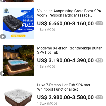
Volledige Aanpassing Grote Feest SPA
voor 9 Persoon Hydro Massage
Whirlpool Badkuip
US$
6.660,00
-
8.160,00
FOB
1 Set
(MOQ)
Moderne 8-Person Rechthoekige Buiten
SPA Hot Tub
US$
3.190,00
-
4.390,00
FOB
1 Set
(MOQ)
Luxe 7-Person Hot Tub SPA met
Whirlpool Functionaliteit
US$
2.980,00
-
3.580,00
FOB
1 Stuk
(MOQ)