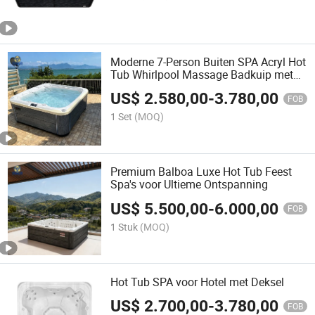
Moderne 7-Person Buiten SPA Acryl Hot
Tub Whirlpool Massage Badkuip met
Balboa
US$
2.580,00
-
3.780,00
FOB
1 Set
(MOQ)
Premium Balboa Luxe Hot Tub Feest
Spa's voor Ultieme Ontspanning
US$
5.500,00
-
6.000,00
FOB
1 Stuk
(MOQ)
Hot Tub SPA voor Hotel met Deksel
US$
2.700,00
-
3.780,00
FOB