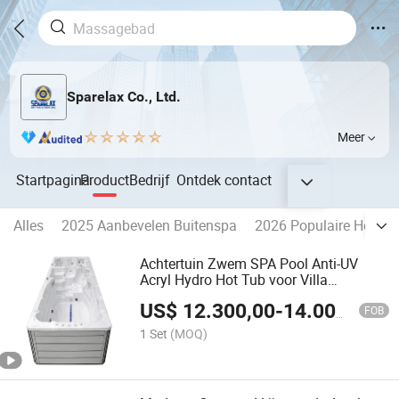
Sparelax Co., Ltd.
Meer
Startpagina
Product
Bedrijf
Ontdek
contact
Alles
2025 Aanbevelen Buitenspa
2026 Populaire Hot Tu
Achtertuin Zwem SPA Pool Anti-UV
Acryl Hydro Hot Tub voor Villa
Binnenplaats
US$
12.300,00
-
14.000,00
FOB
1 Set
(MOQ)