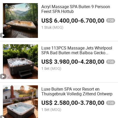
Acryl Massage SPA Buiten 9 Persoon
Feest SPA Hottub
US$
6.400,00
-
6.700,00
FOB
1 Stuk
(MOQ)
Luxe 113PCS Massage Jets Whirlpool
SPA Bad Buiten met Balboa Gecko
Spanet
US$
3.980,00
-
4.280,00
FOB
1 Set
(MOQ)
Luxe Buiten SPA voor Resort en
Thuisgebruik Volledig Zittend Ontwerp
US$
2.580,00
-
3.780,00
FOB
1 Set
(MOQ)