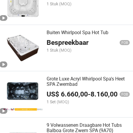
1 Stuk
(MOQ)
Buiten Whirlpool Spa Hot Tub
Bespreekbaar
FOB
1 Stuk
(MOQ)
Grote Luxe Acryl Whirlpool Spa's Heet
SPA Zwembad
US$
6.660,00
-
8.160,00
FOB
1 Set
(MOQ)
9 Volwassenen Draagbare Hot Tubs
Balboa Grote Zwem SPA (9A70)