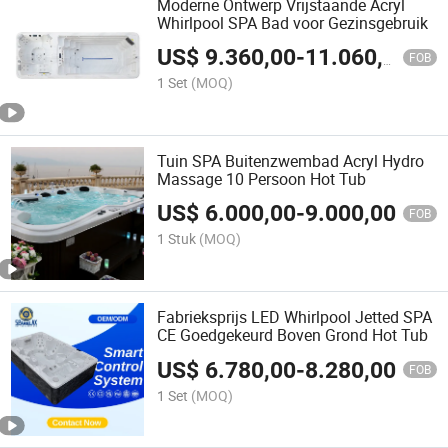
Moderne Ontwerp Vrijstaande Acryl
Whirlpool SPA Bad voor Gezinsgebruik
US$
9.360,00
-
11.060,00
FOB
1 Set
(MOQ)
Tuin SPA Buitenzwembad Acryl Hydro
Massage 10 Persoon Hot Tub
US$
6.000,00
-
9.000,00
FOB
1 Stuk
(MOQ)
Fabrieksprijs LED Whirlpool Jetted SPA
CE Goedgekeurd Boven Grond Hot Tub
US$
6.780,00
-
8.280,00
FOB
1 Set
(MOQ)