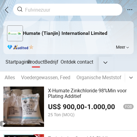
Humate (Tianjin) International Limited
Meer
Startpagina
Product
Bedrijf
Ontdek
contact
Alles
Voedergewassen, Feed
Organische Meststof
Vuls
X-Humate Zinkchloride 98%Min voor
Plating Additief
US$
900,00
-
1.000,00
FOB
25 Ton
(MOQ)