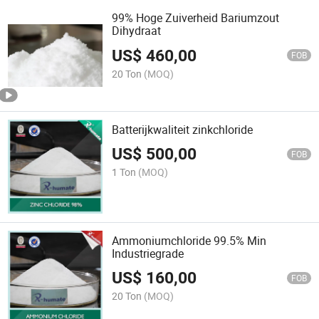
99% Hoge Zuiverheid Bariumzout
Dihydraat
US$
460,00
FOB
20 Ton
(MOQ)
Batterijkwaliteit zinkchloride
US$
500,00
FOB
1 Ton
(MOQ)
Ammoniumchloride 99.5% Min
Industriegrade
US$
160,00
FOB
20 Ton
(MOQ)