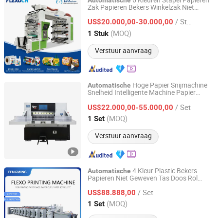
6 Kleuren Stapel Papieren
Automatische
Zak Papieren Bekers Winkelzak Niet
WENZHOU CHANGHONG PRINTING MACHINE CO., LTD.
Geweven Flexo Flexografisch Flexografie
/ Stuk
Drukmachine
US$20.000,00-30.000,00
Zhejiang, China
Sinds 2010
(MOQ)
1 Stuk
Verstuur aanvraag
Hoge Papier Snijmachine
Automatische
Snelheid Intelligente Machine Papier
Zhejiang Huayue Packing Machinery Co., Ltd.
Guillotine Machine Programma Controle
/ Set
Papier Snijmachine
US$22.000,00-55.000,00
Zhejiang, China
Sinds 2009
(MOQ)
1 Set
Verstuur aanvraag
4 Kleur Plastic Bekers
Automatische
Papieren Niet Geweven Tas Doos Rol
Wenzhou Fengming Machinery Co., Ltd.
Flexografische Printer Fleox
/ Set
Verpakkingsdrukmachine UV
US$88.888,00
Drukmachines Flexografie Pers
Zhejiang, China
Sinds 2006
(MOQ)
1 Set
Apparatuur