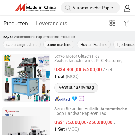
Producten
Leveranciers
Automatische Papiermachine
Producten
52,782
papier snijmachine
papiermachine
Houten Machine
Injectiema
Servo Motor Glazen Fles
Zeefdrukmachine met PLC Besturing
LUEN CHEONG PRINTING EQUIPMENT LTD
Semi-
Cilinder Bekertje
Automatische
/ set
Zeefdrukmachine voor Papieren Bekers
US$4.800,00-5.200,00
Guangdong, China
Sinds 2008
(MOQ)
1 set
Verstuur aanvraag
Servo Besturing Volledig
Automatische
Loop Handvat Papieren Tas
Zhejiang Ounuo Machinery Tech.Co.,Ltd
Maakmachine met Handvat
/ Set
US$175.000,00-250.000,00
Zhejiang, China
Sinds 2011
(MOQ)
1 Set