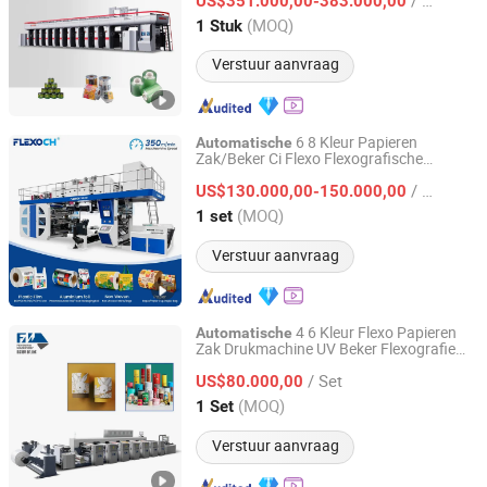
US$351.000,00-383.000,00
Zhejiang, China
Sinds 2011
(MOQ)
1 Stuk
Verstuur aanvraag
6 8 Kleur Papieren
Automatische
Zak/Beker Ci Flexo Flexografische
WENZHOU CHANGHONG PRINTING MACHINE CO., LTD.
Drukmachine
/ set
US$130.000,00-150.000,00
Zhejiang, China
Sinds 2010
(MOQ)
1 set
Verstuur aanvraag
4 6 Kleur Flexo Papieren
Automatische
Zak Drukmachine UV Beker Flexografie
Wenzhou Fengming Machinery Co., Ltd.
Drukmachines Flexografische Niet-
/ Set
Geweven Verpakkingsprinter Plastic
US$80.000,00
Verpakkingsdoos Pers
Zhejiang, China
Sinds 2006
(MOQ)
1 Set
Verstuur aanvraag