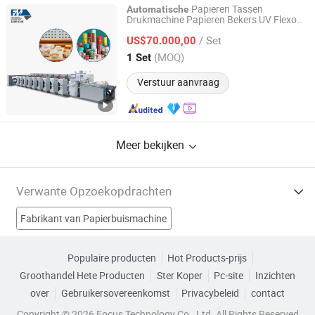
Papieren Tassen
Automatische
Drukmachine Papieren Bekers UV Flexo
Wenzhou Fengming Machinery Co., Ltd.
Printer Flexografische Machines 2 4 6 8
/ Set
Kleuren Pers Plastic Flexografie
US$70.000,00
Apparatuur Prijs
Zhejiang, China
Sinds 2006
(MOQ)
1 Set
Verstuur aanvraag
Meer bekijken
Verwante Opzoekopdrachten
Fabrikant van Papierbuismachine
Fabrikant van Papierkernmachine
Populaire producten
Hot Products-prijs
Groothandel Hete Producten
Ster Koper
Pc-site
Inzichten
Fabrikant van Koolzuurhoudende Drankmachine
over
Gebruikersovereenkomst
Privacybeleid
contact
Fabrikant van Automatische Machine
papier Fabrieken
Copyright © 2026 Focus Technology Co., Ltd. All Rights Reserved