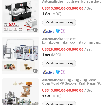
Industriële Hydraulische
Automatische
Zhejiang Huayue Packing Machinery Co., Ltd.
Guillotine Programma Controle Kopie A3
/ Set
A4 Karton Polar Papier Snijmachine
US$15.500,00-35.000,00
Snijmachine
Zhejiang, China
Sinds 2009
(MOQ)
1 Set
Verstuur aanvraag
papieren
Automatische
koffiekopjesmaker voor het vormen van
Wenzhou Toppro Machinery Co., Ltd.
wegwerpbekers voor kleine bedrijven
/ set
US$28.000,00-30.000,00
Zhejiang, China
Sinds 2004
(MOQ)
1 set
Verstuur aanvraag
10kg 25kg 25kg Grote
Automatische
Open Mond PP Gewoven Kraft Papier/PE
ANHUI IAPACK MACHINERY CO., LTD.
Zak Verpakkingsmachine
/ Set
Verpakkingsmachine voor Poederproduct
US$45.000,00-90.000,00
Anhui, China
Sinds 2022
(MOQ)
1 Set
Verstuur aanvraag