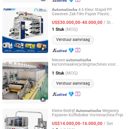
4 6 Kleur Stapel PP
Automatische
Geweven Zak Film Papier Plastic
WENZHOU CHANGHONG PRINTING MACHINE CO., LTD.
Zak/Plastic Beker Flexografische Flexo
/ Stuk
Drukmachine Prijs
US$30.000,00-40.000,00
Zhejiang, China
Sinds 2010
(MOQ)
1 Stuk
Verstuur aanvraag
Nieuwe
automatische
kartonmaakrecyclingmachines voor
Qinyang Haiyang Paper Machinery Co., Ltd. Zhengzhou
toiletpapier kleine productie
Branch
(MOQ)
golfkartonmachine fabricage
1 Stuk
Verstuur aanvraag
Henan, China
Sinds 2013
Kleine Bedrijf
Wegwerp
Automatische
Papieren Koffiebeker Vormmachine Prijs
Wenzhou Toppro Machinery Co., Ltd.
/ Set
US$14.000,00-16.000,00