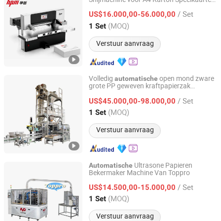
Zhejiang Huayue Packing Machinery Co., Ltd.
& Niet-Geweven Vellen Stapelen Zij Seal
/ Set
Zak Maken Snijder Trimmer
US$16.000,00-56.000,00
Stansmachine
Zhejiang, China
Sinds 2009
(MOQ)
1 Set
Verstuur aanvraag
Volledig
open mond zware
automatische
grote PP geweven kraftpapierzak
ANHUI IAPACK MACHINERY CO., LTD.
verpakkingslijn verpakkingsmachine voor
/ Set
10kg/25 Kg/50kg rijst/huisdiervoeding
US$45.000,00-98.000,00
suiker zout bonen
Anhui, China
Sinds 2022
(MOQ)
1 Set
Verstuur aanvraag
Ultrasone Papieren
Automatische
Bekermaker Machine Van Toppro
Wenzhou Toppro Machinery Co., Ltd.
/ Set
US$14.500,00-15.000,00
Zhejiang, China
Sinds 2004
(MOQ)
1 Set
Verstuur aanvraag