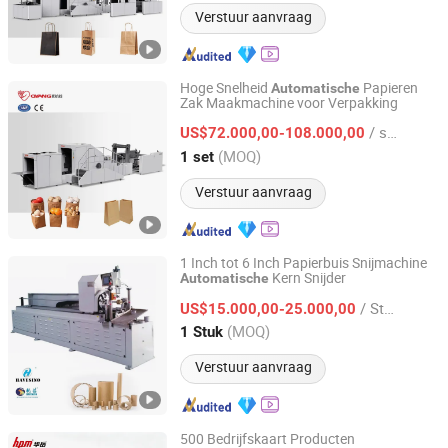
Verstuur aanvraag
Hoge Snelheid
Papieren
Automatische
Zak Maakmachine voor Verpakking
Zhejiang Ounuo Machinery Tech.Co.,Ltd
/ set
US$72.000,00-108.000,00
Zhejiang, China
Sinds 2011
(MOQ)
1 set
Verstuur aanvraag
1 Inch tot 6 Inch Papierbuis Snijmachine
Kern Snijder
Automatische
Hangzhou Havesino Import and Export Co., Ltd.
/ Stuk
US$15.000,00-25.000,00
Zhejiang, China
Sinds 2022
(MOQ)
1 Stuk
Verstuur aanvraag
500 Bedrijfskaart Producten