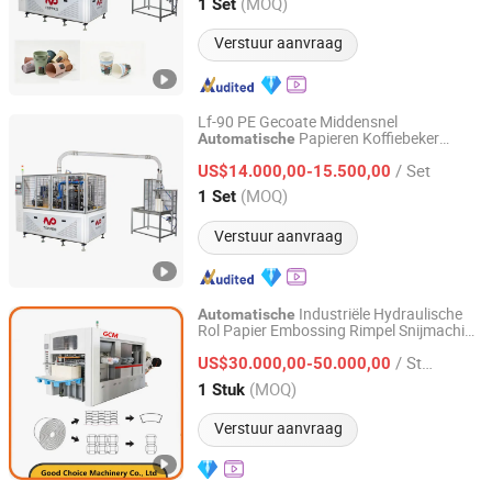
Zhejiang, China
Sinds 2004
(MOQ)
1 Set
Verstuur aanvraag
Lf-90 PE Gecoate Middensnel
Papieren Koffiebeker
Automatische
Wenzhou Toppro Machinery Co., Ltd.
Maakmachine Welke Kleine
/ Set
Fabricagemachines voor Kleine Bedrijven
US$14.000,00-15.500,00
Prijzen
Zhejiang, China
Sinds 2004
(MOQ)
1 Set
Verstuur aanvraag
Industriële Hydraulische
Automatische
Rol Papier Embossing Rimpel Snijmachine
Good Choice Machinery Co., Ltd
voor Bekers Dozen Platen
/ Stuk
US$30.000,00-50.000,00
Jiangsu, China
Sinds 2024
(MOQ)
1 Stuk
Verstuur aanvraag