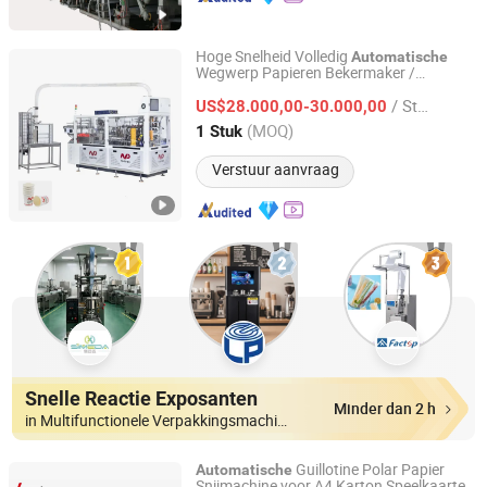
Hoge Snelheid Volledig
Automatische
Wegwerp Papieren Bekermaker /
Wenzhou Toppro Machinery Co., Ltd.
Papieren Beker Vormmachine /
/ Stuk
Koffiebekermachine / Machinerprijs
US$28.000,00-30.000,00
Zhejiang, China
Sinds 2004
(MOQ)
1 Stuk
Verstuur aanvraag
Snelle Reactie Exposanten
Minder dan 2 h
in Multifunctionele Verpakkingsmachine
Guillotine Polar Papier
Automatische
Snijmachine voor A4 Karton Speelkaarten