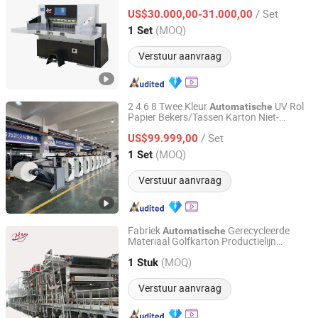
Intelligente Zware Guillotine
/ Set
Programmeerbare Hydraulische
US$30.000,00-31.000,00
Papercutter
Zhejiang, China
Sinds 2009
(MOQ)
1 Set
Verstuur aanvraag
2 4 6 8 Twee Kleur
UV Rol
Automatische
Papier Bekers/Tassen Karton Niet-
Wenzhou Fengming Machinery Co., Ltd.
Geweven Plastic Flexo Drukpers Machine
/ Set
Flexografie Drukmachines Flexografische
US$99.999,00
Printer Prijs
Zhejiang, China
Sinds 2006
(MOQ)
1 Set
Verstuur aanvraag
Fabriek
Gerecycleerde
Automatische
Materiaal Golfkarton Productielijn
Qinyang Haiyang Paper Machinery Co., Ltd. Zhengzhou
Verpakkingsmachine Papieren
Branch
(MOQ)
Bekermachine
1 Stuk
Verstuur aanvraag
Henan, China
Sinds 2013