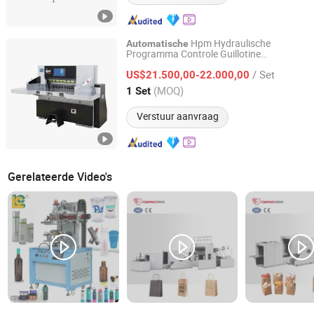
Hpm Hydraulische
Automatische
Programma Controle Guillotine
Zhejiang Huayue Packing Machinery Co., Ltd.
Snijmachine
Kopieerpapier
Automatische
/ Set
Karton Toiletpapier /A4 Papier
US$21.500,00-22.000,00
/Visitekaartjes Snijmachine met Snijden
Zhejiang, China
Sinds 2009
(MOQ)
1 Set
Verstuur aanvraag
Gerelateerde Video's