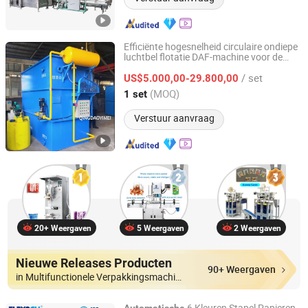
Efficiënte hogesnelheid circulaire ondiepe
luchtbel flotatie DAF-machine voor de
Qingdao Yimei Environment Project Co., Ltd.
papierindustrie en gemeentelijke
/ set
behandeling
US$5.000,00-29.800,00
Shandong, China
Sinds 2018
(MOQ)
1 set
Verstuur aanvraag
20+ Weergaven
5 Weergaven
2 Weergaven
Nieuwe Releases Producten
90+ Weergaven
in Multifunctionele Verpakkingsmachine