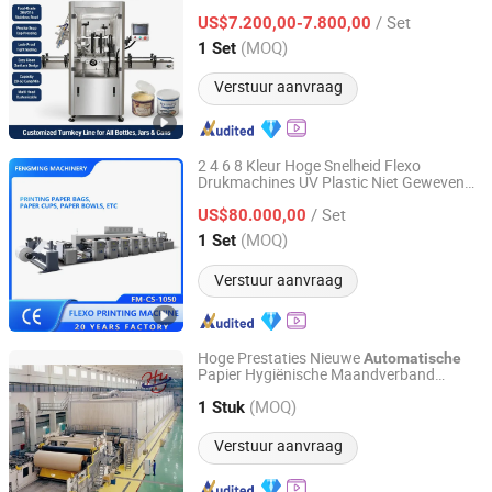
voor Plastic en Papieren Blik Snap
/ Set
Capping
US$7.200,00-7.800,00
Guangdong, China
Sinds 2026
(MOQ)
1 Set
Verstuur aanvraag
2 4 6 8 Kleur Hoge Snelheid Flexo
Drukmachines UV Plastic Niet Geweven
Wenzhou Fengming Machinery Co., Ltd.
Papieren Tas Druk Printer Beker
/ Set
Flexografische Pers Machines
US$80.000,00
Flexografie Apparatuur
Automatische
Zhejiang, China
Sinds 2006
(MOQ)
1 Set
Verstuur aanvraag
Hoge Prestaties Nieuwe
Automatische
Papier Hygiënische Maandverband
Qinyang Haiyang Paper Machinery Co., Ltd. Zhengzhou
Karton Beker Maak Textielmachine
Branch
(MOQ)
1 Stuk
Verstuur aanvraag
Henan, China
Sinds 2013