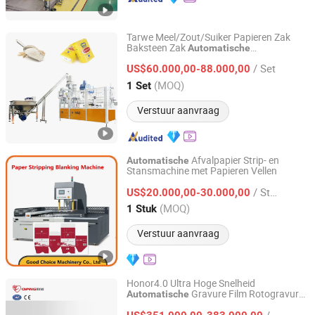
Tarwe Meel/Zout/Suiker Papieren Zak
Baksteen Zak
Automatische
ANHUI IAPACK MACHINERY CO., LTD.
Multifunctionele Vullende en Lijmende
/ Set
Verzegelende Verpakkingsmachine
US$60.000,00-88.000,00
Anhui, China
Sinds 2022
(MOQ)
1 Set
Verstuur aanvraag
Afvalpapier Strip- en
Automatische
Stansmachine met Papieren Vellen
Good Choice Machinery Co., Ltd
/ Stuk
US$20.000,00-30.000,00
Jiangsu, China
Sinds 2024
(MOQ)
1 Stuk
Verstuur aanvraag
Honor4.0 Ultra Hoge Snelheid
Gravure Film Rotogravure
Automatische
Zhejiang Ounuo Machinery Tech.Co.,Ltd
Papier Plastic Drukmachine Roto
/ Stuk