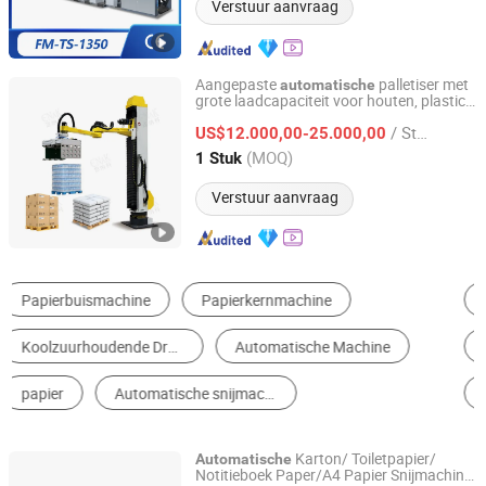
Verstuur aanvraag
Aangepaste
palletiser met
automatische
grote laadcapaciteit voor houten, plastic,
Tianjin Enak Intelligent Machinery Co., Ltd
papieren kartonnen dozen, meel,
/ Stuk
cementzakken, flessen en blikken
US$12.000,00-25.000,00
verpakkingslijn
Tianjin, China
Sinds 2026
(MOQ)
1 Stuk
Verstuur aanvraag
Papierzak Machine
Paper Cup Machine
Toilet Paper Machine
Multifunctionele Verpakkingsmachine
Snijmachine
Papier Snijder
Karton/ Toiletpapier/
Automatische
Notitieboek Paper/A4 Papier Snijmachine
Zhejiang Huayue Packing Machinery Co., Ltd.