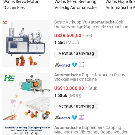
Wat is Servo Motor
Wat is Servo Besturing
Wat is Hoge Sne
Glazen Fles
Volledig Automatische
Automatische P
Zeefdrukmachine met
Loop Handvat Papieren
Zak Maakmachi
PLC Besturing Semi-
Tas Maakmachine met
Verpakking
Beste Verkoop Vol
Golf
automatische
Automatische Cilinder
Handvat
Dubbelwandige Papieren Bekermachines
Wenzhou Toppro Machinery Co., Ltd.
Te Koop met CE
Bekertje
/ Set
US$8.500,00
Zeefdrukmachine voor
Zhejiang, China
Sinds 2004
(MOQ)
1 Set
Papieren Bekers
Verstuur aanvraag
Papier Katoenen Q-tips
Automatische
Stokken Maakmachine
Wenzhou Hongshuo Machinery Co., Ltd.
/ Stuk
US$18.000,00
Zhejiang, China
Sinds 2024
(MOQ)
1 Stuk
Verstuur aanvraag
Doppenpers Capping
Automatische
Machine met Vibrerende Doppenvoeder
Guangdong Leva Packaging Equipment Co., Ltd.