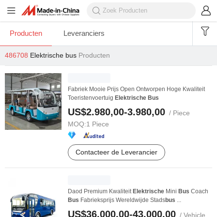
Producten
Leveranciers
486708
Elektrische bus
Producten
Fabriek Mooie Prijs Open Ontworpen Hoge Kwaliteit
Toeristenvoertuig
Elektrische
Bus
US$2.980,00-3.980,00
/ Piece
MOQ:
1 Piece
Contacteer de Leverancier
Daod Premium Kwaliteit
Elektrische
Mini
Bus
Coach
Bus
Fabrieksprijs Wereldwijde Stads
bus
...
US$36.000,00-43.000,00
/ Vehicle