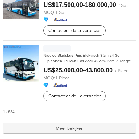
US$17.500,00-180.000,00
/ Set
MOQ:
1 Set
Contacteer de Leverancier
Nieuwe Stads
bus
Prijs Elektrisch 8.2m 24-36
Zitplaatsen 176kwh Catl Accu 422km Bereik Dongfeng
Lage ...
US$25.000,00-43.800,00
/ Piece
MOQ:
1 Piece
Contacteer de Leverancier
1
/
834
Meer bekijken