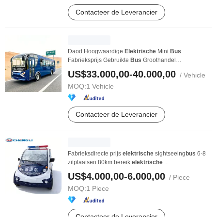
Contacteer de Leverancier
Daod Hoogwaardige
Elektrische
Mini
Bus
Fabrieksprijs Gebruikte
Bus
Groothandel
Passagiers
bus
Beste ...
US$33.000,00-40.000,00
/ Vehicle
MOQ:
1 Vehicle
Contacteer de Leverancier
Fabrieksdirecte prijs
elektrische
sightseeing
bus
6-8
zitplaatsen 80km bereik
elektrische
...
US$4.000,00-6.000,00
/ Piece
MOQ:
1 Piece
Contacteer de Leverancier