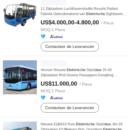
11 Zitplaatsen Luchthavenshuttle Resorts Parken
Fabriek Gebruikmakend van
Elektrische
Sightseeing
...
US$4.000,00-4.800,00
/ Piece
MOQ:
1 Piece
Contacteer de Leverancier
Vervoer Nieuwe
Elektrische
Stads
bus
35-40
Zitplaatsen Rhd Groene Passagiers Dongfeng
Stads
bus
Prijs ...
US$11.000,00
/ Piece
MOQ:
1 Piece
Contacteer de Leverancier
Nieuwe EQ6810 Pure
Elektrische
Stads
bus
, 8m 29
Zitplaatsen EV
Bus
sen Prijs, Dongfeng
Elektrische