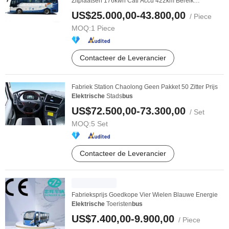
Zitplaatsen 176kwh Catl Accu 422km Bereik
Duurzaam ...
US$25.000,00-43.800,00
/ Piece
MOQ:
1 Piece
Contacteer de Leverancier
Fabriek Station Chaolong Geen Pakket 50 Zitter Prijs
Elektrische
Stads
bus
US$72.500,00-73.300,00
/ Set
MOQ:
5 Set
Contacteer de Leverancier
Fabrieksprijs Goedkope Vier Wielen Blauwe Energie
Elektrische
Toeristen
bus
US$7.400,00-9.900,00
/ Piece