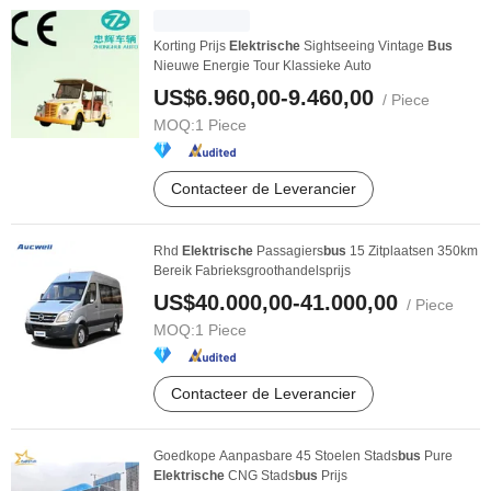
Korting Prijs
Elektrische
Sightseeing Vintage
Bus
Nieuwe Energie Tour Klassieke Auto
US$6.960,00-9.460,00
/ Piece
MOQ:
1 Piece
Contacteer de Leverancier
Rhd
Elektrische
Passagiers
bus
15 Zitplaatsen 350km
Bereik Fabrieksgroothandelsprijs
US$40.000,00-41.000,00
/ Piece
MOQ:
1 Piece
Contacteer de Leverancier
Goedkope Aanpasbare 45 Stoelen Stads
bus
Pure
Elektrische
CNG Stads
bus
Prijs