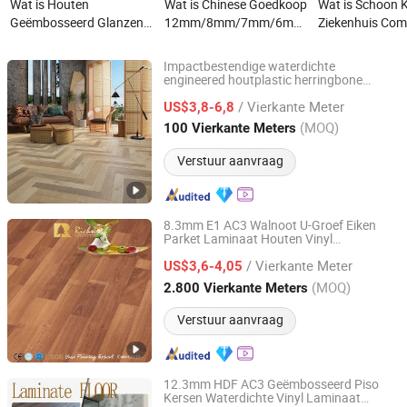
Wat is Houten
Wat is Chinese Goedkoop
Wat is Schoon 
Geëmbosseerd Glanzend
12mm/8mm/7mm/6mm/3mm
Ziekenhuis Com
8mm 10mm 12mm Super
Hout Houten Plastic Klik
Homogeen PVC 
Waterdicht Koolstof
Zelfklevend/Droog
Vloer Rol Vloer
Impactbestendige waterdichte
Kristal Plaat Zwarte
Achterlijm Vinyl Parket
engineered houtplastic herringbone
Changzhou Richwood Decorative Material Co., Ltd.
parketcollectie luxe PVC vinyl SPC
Ondergrond Eir
Tegel
/ Vierkante Meter
plank
voor woonkamer eetkamer
US$3,8-6,8
vloeren
Gelamineerde Engineered
Lvt/Spc/PVC/Laminaat
kantoren
Jiangsu, China
Sinds 2016
(MOQ)
100 Vierkante Meters
Tegelvloer Hoge Glans
Vloer
Laminaatvloer
Verstuur aanvraag
8.3mm E1 AC3 Walnoot U-Groef Eiken
Parket Laminaat Houten Vinyl
Changzhou Richwood Decorative Material Co., Ltd.
Gelamineerde Vloer
/ Vierkante Meter
US$3,6-4,05
Jiangsu, China
Sinds 2016
(MOQ)
2.800 Vierkante Meters
Verstuur aanvraag
12.3mm HDF AC3 Geëmbosseerd Piso
Kersen Waterdichte Vinyl Laminaat
Changzhou Richwood Decorative Material Co., Ltd.