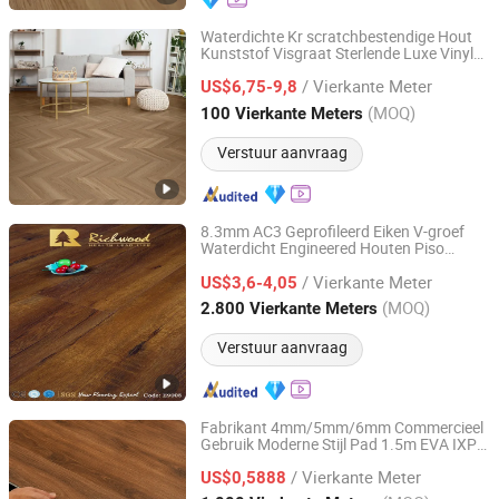
Waterdichte Kr scratchbestendige Hout
Kunststof Visgraat Sterlende Luxe Vinyl
Changzhou Richwood Decorative Material Co., Ltd.
Spc Plank Vloer
/ Vierkante Meter
US$6,75-9,8
Jiangsu, China
Sinds 2016
(MOQ)
100 Vierkante Meters
Verstuur aanvraag
8.3mm AC3 Geprofileerd Eiken V-groef
Waterdicht Engineered Houten Piso
Changzhou Richwood Decorative Material Co., Ltd.
Houten Vinyl Industriële Laminaat
/ Vierkante Meter
voor Hotel Restaurant Kantoor
US$3,6-4,05
Vloeren
Jiangsu, China
Sinds 2016
(MOQ)
2.800 Vierkante Meters
Verstuur aanvraag
Fabrikant 4mm/5mm/6mm Commercieel
Gebruik Moderne Stijl Pad 1.5m EVA IXPE
Sunjoy Material Technology Co., Ltd.
100% Waterdicht Unilin Klik Haringbeen
/ Vierkante Meter
Starre Vinyl Plank Spc Vloer Klik Vinyl
US$0,5888
Tegel