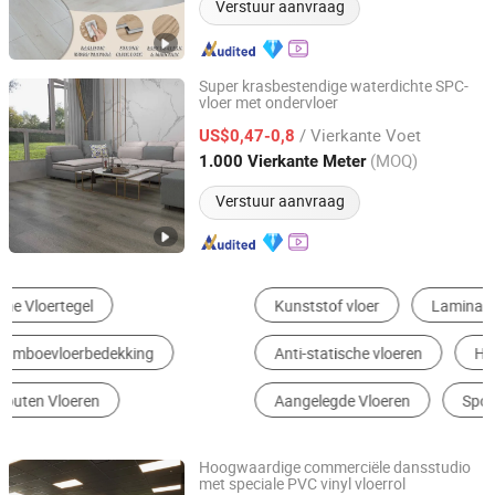
Verstuur aanvraag
Super krasbestendige waterdichte SPC-
vloer met ondervloer
Hangzhou Flysnow New Material Co., Ltd
/ Vierkante Voet
US$0,47-0,8
Zhejiang, China
Sinds 2025
(MOQ)
1.000 Vierkante Meter
Verstuur aanvraag
Kunststof vloer
Laminaatvloer
Anti-statische vloeren
Hout Plastisch Samengesteld Bevloering
Aangelegde Vloeren
Sportvloer
Hoogwaardige commerciële dansstudio
met speciale PVC vinyl vloerrol
Sunjoy Material Technology Co., Ltd.