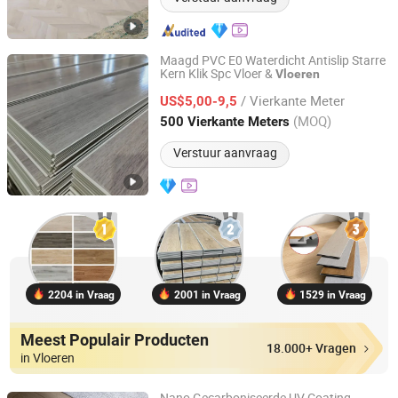
Maagd PVC E0 Waterdicht Antislip Starre
Kern Klik Spc Vloer &
Vloeren
Jordan New Material (Changzhou) Co., Ltd.
/ Vierkante Meter
US$5,00-9,5
Jiangsu, China
Sinds 2025
(MOQ)
500 Vierkante Meters
Verstuur aanvraag
2204 in Vraag
2001 in Vraag
1529 in Vraag
Meest Populair Producten
18.000+ Vragen
in Vloeren