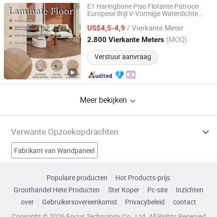
E1 Haringbone Piso Flotante Patroon
Europese Stijl V-Vormige Waterdichte
Changzhou Richwood Decorative Material Co., Ltd.
Draagbare HDF Geengineerd Houten
/ Vierkante Meter
Laminaat
voor de Woonkamer
US$4,5-4,9
vloeren
met CE, SGS, ISO9001
Jiangsu, China
Sinds 2016
(MOQ)
2.800 Vierkante Meters
Verstuur aanvraag
Meer bekijken
Verwante Opzoekopdrachten
Fabrikant van Wandpaneel
Fabrikant van Keramische Vloertegel
Populaire producten
Hot Products-prijs
Groothandel Hete Producten
Ster Koper
Pc-site
Inzichten
Fabrikant van PVC Vloerbedekking
over
Gebruikersovereenkomst
Privacybeleid
contact
Fabrikant van Bamboevloerbedekking
Copyright © 2026 Focus Technology Co., Ltd. All Rights Reserved