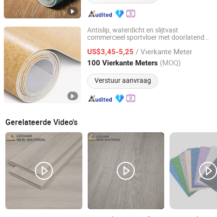
Antislip, waterdicht en slijtvast
commercieel sportvloer met doorlatend
Sunjoy Material Technology Co., Ltd.
PVC kunststof
/ Vierkante Meter
US$3,45-5,25
Jiangsu, China
Sinds 2023
(MOQ)
100 Vierkante Meters
Verstuur aanvraag
Gerelateerde Video's