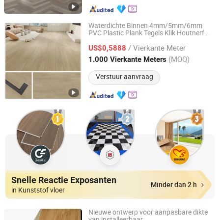
Waterdichte Binnen 4mm/5mm/6mm
PVC Plastic Plank Tegels Klik Houtnerf
Sunjoy Material Technology Co., Ltd.
Marmerlook Starre Kern
/ Vierkante Meter
PVC/WPC/Lvp/Lvt/Spc/Vinyl Vloer
US$0,5888
Vloeren
Jiangsu, China
Sinds 2023
(MOQ)
1.000 Vierkante Meters
Verstuur aanvraag
Snelle Reactie Exposanten
Minder dan 2 h
in Kunststof vloer
Nieuwe ontwerp voor aanpasbare dikte
van installeerbaar