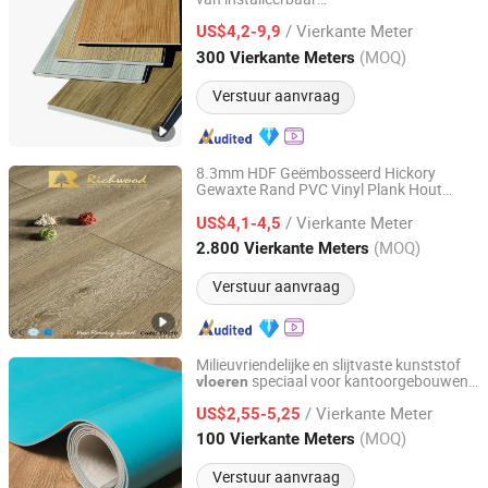
Sunjoy Material Technology Co., Ltd.
vloerverwarmingssluitsysteem
/ Vierkante Meter
vloerverwarming vloer
US$4,2-9,9
Jiangsu, China
Sinds 2023
(MOQ)
300 Vierkante Meters
Verstuur aanvraag
8.3mm HDF Geëmbosseerd Hickory
Gewaxte Rand PVC Vinyl Plank Hout
Changzhou Richwood Decorative Material Co., Ltd.
Houten Laminaat Gelamineerde Vloer
/ Vierkante Meter
US$4,1-4,5
Jiangsu, China
Sinds 2016
(MOQ)
2.800 Vierkante Meters
Verstuur aanvraag
Milieuvriendelijke en slijtvaste kunststof
speciaal voor kantoorgebouwen
vloeren
Sunjoy Material Technology Co., Ltd.
en kantoren.
/ Vierkante Meter
US$2,55-5,25
Jiangsu, China
Sinds 2023
(MOQ)
100 Vierkante Meters
Verstuur aanvraag