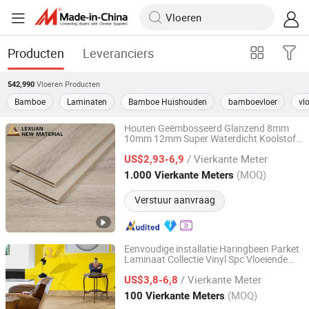
Producten
Leveranciers
Vloeren
Producten
542,990
Bamboe
Laminaten
Bamboe Huishouden
bamboevloer
vl
Houten Geëmbosseerd Glanzend 8mm
10mm 12mm Super Waterdicht Koolstof
Changzhou Lexuan New Material Technology Co., Ltd.
Kristal Plaat Zwarte Ondergrond Eir
/ Vierkante Meter
Gelamineerde Engineered Tegelvloer Hoge
US$2,93-6,9
Glans Laminaatvloer
Jiangsu, China
Sinds 2007
(MOQ)
1.000 Vierkante Meters
Verstuur aanvraag
Eenvoudige installatie Haringbeen Parket
Laminaat Collectie Vinyl Spc Vloeiende
Changzhou Richwood Decorative Material Co., Ltd.
Vloeren
/ Vierkante Meter
US$3,8-6,8
Jiangsu, China
Sinds 2016
(MOQ)
100 Vierkante Meters