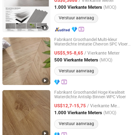
/ Vloer
US$0,5888
Vloeren
Jiangsu, China
Sinds 2023
(MOQ)
1.000 Vierkante Meters
Verstuur aanvraag
Fabrikant Groothandel Multi-kleur
Waterdichte Imitatie Chevron SPC Vloer
Jordan New Material (Changzhou) Co., Ltd.
en
Vloeren
/ Vierkante Meter
US$5,95-8,65
Jiangsu, China
Sinds 2025
(MOQ)
500 Vierkante Meters
Verstuur aanvraag
Fabrikant Groothandel Hoge Kwaliteit
Waterdichte Antislip Binnen WPC Vloer
Jordan New Material (Changzhou) Co., Ltd.
/ Vierkante Meter
US$12,7-15,75
Jiangsu, China
Sinds 2025
(MOQ)
1.000 Vierkante Meters
Verstuur aanvraag