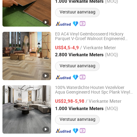
Jiangsu, China
Sinds 2023
(MOQ)
1.000 Vierkante Meters
Verstuur aanvraag
E0 AC4 Vinyl Geëmbosseerd Hickory
Parquet V-Groef Walnoot Engineered
Changzhou Richwood Decorative Material Co., Ltd.
Hout Spc Laminaat Vloer
/ Vierkante Meter
US$4,5-4,9
Jiangsu, China
Sinds 2016
(MOQ)
2.800 Vierkante Meters
Verstuur aanvraag
100% Waterdichte Houten Vezelvloer
Aqua Geengineerd Hout Spc Plank Vinyl
Changzhou Richwood Decorative Material Co., Ltd.
MDF HDF Gelamineerde Laminaatvloer
/ Vierkante Meter
voor Woonkamer Eetkamer Kantoors
US$2,98-5,98
Jiangsu, China
Sinds 2016
(MOQ)
1.000 Vierkante Meters
Verstuur aanvraag