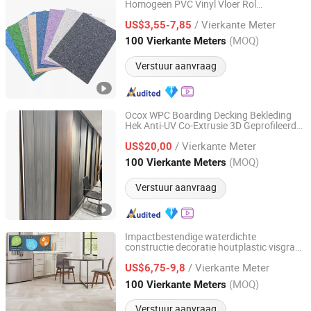
Homogeen PVC Vinyl Vloer Rol
Sunjoy Material Technology Co., Ltd.
Vloerbedekking
/ Vierkante Meter
US$3,55-7,85
Jiangsu, China
Sinds 2023
(MOQ)
100 Vierkante Meters
Verstuur aanvraag
Ocox WPC Boarding Decking Bekleding
Hek Anti-UV Co-Extrusie 3D Geprofileerd
OCOX Composite Materials Co., Ltd.
Exterieur Composietmateriaal Antraciet
/ Vierkante Meter
Hekwerk Terras Vloer
US$20,00
Zhejiang, China
Sinds 2009
(MOQ)
100 Vierkante Meters
Verstuur aanvraag
Impactbestendige waterdichte
constructie decoratie houtplastic visgraat
Changzhou Richwood Decorative Material Co., Ltd.
sterlijn vinyl milieuvriendelijke piso spc
/ Vierkante Meter
plank
voor kantoor hotel
US$6,75-9,8
vloeren
Jiangsu, China
Sinds 2016
(MOQ)
100 Vierkante Meters
Verstuur aanvraag