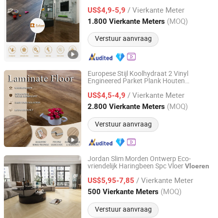
Waterdichte Vloer HDF Geëngineerd Hout
/ Vierkante Meter
Gelamineerde
voor Hotel
US$4,9-5,9
Vloeren
Restaurant Kantoor
Jiangsu, China
Sinds 2016
(MOQ)
1.800 Vierkante Meters
Verstuur aanvraag
Europese Stijl Koolhydraat 2 Vinyl
Engineered Parket Plank Houten
Changzhou Richwood Decorative Material Co., Ltd.
Gelamineerde Laminaat Vloer
/ Vierkante Meter
US$4,5-4,9
Jiangsu, China
Sinds 2016
(MOQ)
2.800 Vierkante Meters
Verstuur aanvraag
Jordan Slim Morden Ontwerp Eco-
vriendelijk Haringbeen Spc Vloer
Vloeren
Jordan New Material (Changzhou) Co., Ltd.
/ Vierkante Meter
US$5,95-7,85
Jiangsu, China
Sinds 2025
(MOQ)
500 Vierkante Meters
Verstuur aanvraag