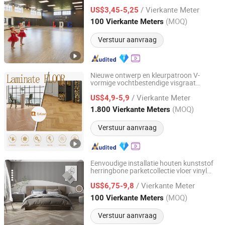
/ Vierkante Meter
US$3,45-5,25
Jiangsu, China
Sinds 2023
(MOQ)
100 Vierkante Meters
Verstuur aanvraag
Nieuwe ontwerp en kleurpatroon V-
vormige vochtbestendige visgraat
Changzhou Richwood Decorative Material Co., Ltd.
commerciële SPC laminaatvloer
/ Vierkante Meter
US$4,9-5,9
Jiangsu, China
Sinds 2016
(MOQ)
1.800 Vierkante Meters
Verstuur aanvraag
Eenvoudige installatie houten kunststof
herringbone parketcollectie vloer vinyl
Changzhou Richwood Decorative Material Co., Ltd.
lage onderhoudskosten PVC vloer SPC
/ Vierkante Meter
voor restaurant kantoor
US$6,75-9,8
Jiangsu, China
Sinds 2016
(MOQ)
100 Vierkante Meters
Verstuur aanvraag