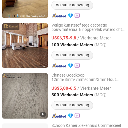
Verstuur aanvraag
Veilige kunststof tegeldecoratie
bouwmateriaal Eir oppervlak waterdicht
Changzhou Richwood Decorative Material Co., Ltd.
houten parket SPC vinylvloer voor
/ Vierkante Meter
keukens badkamers balkons
US$6,75-9,8
Jiangsu, China
Sinds 2016
(MOQ)
100 Vierkante Meters
Verstuur aanvraag
Chinese Goedkoop
12mm/8mm/7mm/6mm/3mm Hout
Changzhou Lexuan New Material Technology Co., Ltd.
Houten Plastic Klik Zelfklevend/Droog
/ Vierkante Meter
Achterlijm Vinyl Parket Tegel
US$5,00-6,5
Lvt/Spc/PVC/Laminaat Vloer
Jiangsu, China
Sinds 2007
(MOQ)
500 Vierkante Meters
Verstuur aanvraag
Schoon Kamer Ziekenhuis Commercieel