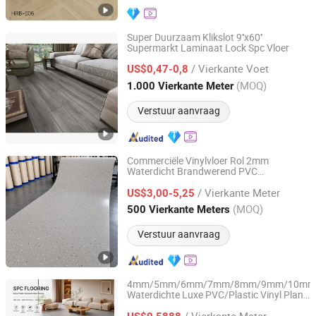
Super Duurzaam Klikslot 9''x60''
Supermarkt Laminaat Lock Spc Vloer
Hangzhou Flysnow New Material Co., Ltd
/ Vierkante Voet
US$0,47-0,8
Zhejiang, China
Sinds 2025
(MOQ)
1.000 Vierkante Meter
Verstuur aanvraag
Commerciële Vinylvloer Rol 2mm
Waterdicht Brandwerend PVC
Sunjoy Material Technology Co., Ltd.
Vloerbedekking voor Ziekenhuis School
/ Vierkante Meter
Gezondheidszorg
US$3,00-5,25
Jiangsu, China
Sinds 2023
(MOQ)
500 Vierkante Meters
Verstuur aanvraag
4mm/5mm/6mm/7mm/8mm/9mm/10mm
Waterdichte Luxe PVC/Plastic Vinyl Plank
Sunjoy Material Technology Co., Ltd.
Tegels Interlock Klik Houtnerf Spc
/ Vierkante Meter