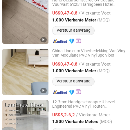
Nano Gecarboniseerde UV Coating
Vuurvast 5''x25'' Haringbeen Hotel
Hangzhou Flysnow New Material Co., Ltd
Laminaat Lock Spc Vloer
/ Vierkante Voet
US$0,47-0,8
Zhejiang, China
Sinds 2025
(MOQ)
1.000 Vierkante Meter
Verstuur aanvraag
China Linoleum Vloerbedekking Van Vinyl
Van Modulaire PVC Vinyl Spc Vloer
Hangzhou Flysnow New Material Co., Ltd
/ Vierkante Voet
US$0,47-0,8
Zhejiang, China
Sinds 2025
(MOQ)
1.000 Vierkante Meter
Verstuur aanvraag
12.3mm Handgeschraapte U-bevel
Engineered PVC Vinyl Houten
Changzhou Richwood Decorative Material Co., Ltd.
Laminaatvloer
/ Vierkante Meter
US$5,2-6,2
Jiangsu, China
Sinds 2016
(MOQ)
1.800 Vierkante Meters