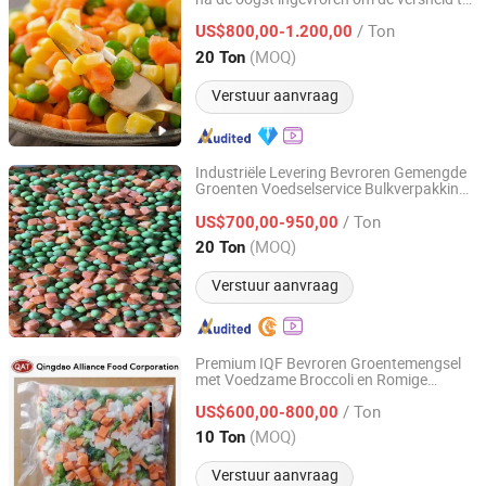
Pintong International Trade (Qingdao) Co, Ltd.
behouden
/ Ton
US$800,00-1.200,00
Shandong, China
Sinds 2025
(MOQ)
20 Ton
Verstuur aanvraag
Industriële Levering Bevroren Gemengde
Groenten Voedselservice Bulkverpakking
XIAMEN GT INTERNATIONAL FOODS CO., LTD.
OEM Ondersteuning IQF Gemengde
/ Ton
Groenten
US$700,00-950,00
Fujian, China
Sinds 2026
(MOQ)
20 Ton
Verstuur aanvraag
Premium IQF Bevroren Groentemengsel
met Voedzame Broccoli en Romige
QINGDAO ALLIANCE FOOD CORP.
Aardappelen
/ Ton
US$600,00-800,00
Shandong, China
Sinds 2016
(MOQ)
10 Ton
Verstuur aanvraag