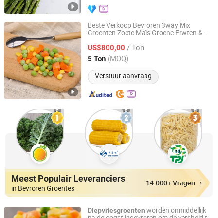
Beste Verkoop Bevroren 3way Mix
Groenten Zoete Maïs Groene Erwten &
Qingdao TPJ Foodstuff Co., Ltd.
Wortelblokjes
/ Ton
US$800,00
Shandong, China
Sinds 2020
(MOQ)
5 Ton
Verstuur aanvraag
Meest Populair Leveranciers
14.000+ Vragen
in Bevroren Groentes
worden onmiddellijk
Diepvriesgroenten
na de oogst ingevroren om de versheid te