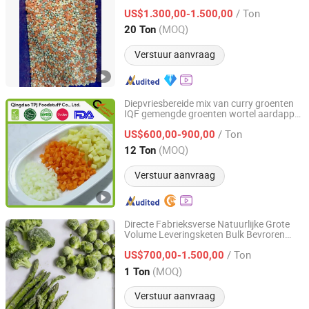
/ Ton
US$1.300,00-1.500,00
Fujian, China
Sinds 2026
(MOQ)
20 Ton
Verstuur aanvraag
Diepvriesbereide mix van curry groenten
IQF gemengde groenten wortel aardappel
Qingdao TPJ Foodstuff Co., Ltd.
ui blokjes in goede smaak
/ Ton
US$600,00-900,00
Shandong, China
Sinds 2020
(MOQ)
12 Ton
Verstuur aanvraag
Directe Fabrieksverse Natuurlijke Grote
Volume Leveringsketen Bulk Bevroren
Hanfang Kangcheng (Shandong) Health Technology Co.,
Groenten Soepkwaliteit Groenten
Ltd.
/ Ton
US$700,00-1.500,00
(MOQ)
1 Ton
Shandong, China
Sinds 2026
Verstuur aanvraag