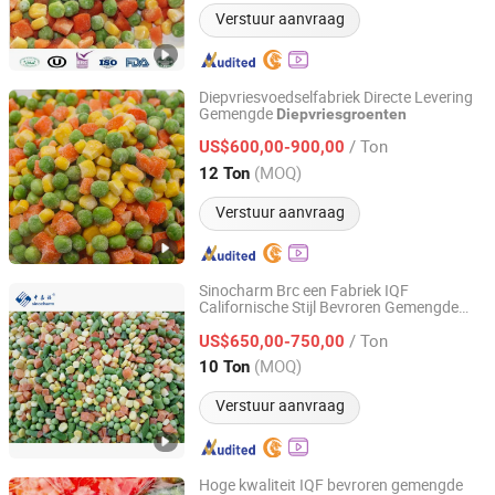
Verstuur aanvraag
Diepvriesvoedselfabriek Directe Levering
Gemengde
Diepvriesgroenten
Qingdao TPJ Foodstuff Co., Ltd.
/ Ton
US$600,00-900,00
Shandong, China
Sinds 2020
(MOQ)
12 Ton
Verstuur aanvraag
Sinocharm Brc een Fabriek IQF
Californische Stijl Bevroren Gemengde
Xiamen Sinocharm Co., Ltd.
Groenten met Erwten Wortel Zoete Maïs
/ Ton
US$650,00-750,00
Fujian, China
Sinds 2020
(MOQ)
10 Ton
Verstuur aanvraag
Hoge kwaliteit IQF bevroren gemengde