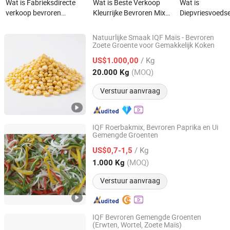
Wat is Fabrieksdirecte
Wat is Beste Verkoop
Wat is
verkoop bevroren
Kleurrijke Bevroren Mix
Diepvriesvoedse
gemengde groenten
Groenten met Goede Prijs
Directe Leverin
HACCP BRC koosjer ISO
Gemengde
Natuurlijke Smaak IQF Maïs - Bevroren
halal bevroren groenten
Diepvriesgroen
Zoete Groente voor Gemakkelijk Koken
Fujian Yong'an Gexin Food Co., Ltd.
/ Kg
US$1.000,00
Fujian, China
Sinds 2026
(MOQ)
20.000 Kg
Verstuur aanvraag
IQF Roerbakmix, Bevroren Paprika en Ui
Gemengde Groenten
YANTAI LAN RUI FOOD IMPORT AND EXPORT CO., LTD.
/ Kg
US$0,7-1,5
Shandong, China
Sinds 2022
(MOQ)
1.000 Kg
Verstuur aanvraag
IQF Bevroren Gemengde Groenten
(Erwten, Wortel, Zoete Maïs)
Hanfang Kangcheng (Shandong) Health Technology Co.,