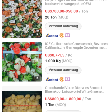
Diepvriesgroentemix voor detailhandel en
foodservice Aangepakte OEM
XIAMEN GT INTERNATIONAL FOODS CO., LTD.
Beschikbaar IQF Gemengde groenten
/ Ton
US$700,00-950,00
Fujian, China
Sinds 2026
(MOQ)
20 Ton
Verstuur aanvraag
IQF Californische Groentenmix, Bevroren
Californische Gemengde Groenten met
YANTAI LAN RUI FOOD IMPORT AND EXPORT CO., LTD.
Bloemkool, Broccoli en Wortel
/ Kg
US$0,7-1,5
Shandong, China
Sinds 2022
(MOQ)
1.000 Kg
Verstuur aanvraag
Groothandel Verse Diepvries Broccoli
Bloemkool Lotuswortel Witte Groene
JINING GREEN GARDEN INTERNATIONAL TRADE CO.,
Witte Kool Asperges Fruit Gemengde
LTD.
/ Ton
Groenten Prijs Van Fabrieksleverancier
US$800,00-1.800,00
(MOQ)
1 Ton
Shandong, China
Sinds 2016