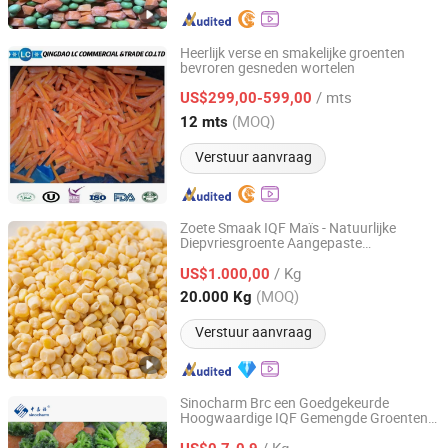
Heerlijk verse en smakelijke groenten
bevroren gesneden wortelen
Qingdao LC Commercial & Trade Co., Ltd.
/ mts
US$299,00-599,00
Shandong, China
Sinds 2019
(MOQ)
12 mts
Verstuur aanvraag
Zoete Smaak IQF Maïs - Natuurlijke
Diepvriesgroente Aangepaste
Fujian Yong'an Gexin Food Co., Ltd.
Merkmogelijkheden
/ Kg
US$1.000,00
Fujian, China
Sinds 2026
(MOQ)
20.000 Kg
Verstuur aanvraag
Sinocharm Brc een Goedgekeurde
Hoogwaardige IQF Gemengde Groenten
Xiamen Sinocharm Co., Ltd.
Bevroren Gemengde Groenten
/ Kg