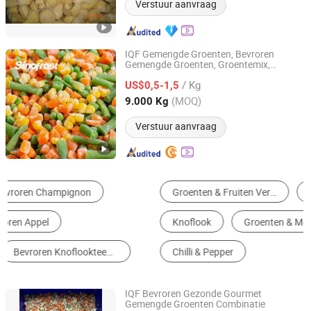
Verstuur aanvraag
IQF Gemengde Groenten, Bevroren
Gemengde Groenten, Groentemix,
XIAMEN SINOFROST CO., LTD.
Sperziebonen, Doperwten, Wortel, Maïs
/ Kg
Kernel,Pepper,Onion,3/4/5/6,
US$0,5-1,5
Groentenmix, Bevroren Groenten
Fujian, China
Sinds 2018
(MOQ)
9.000 Kg
Verstuur aanvraag
Groenten & Fruiten Verwerking Machine
Bevroren Groentes
Knoflook
Groenten & Meloenen
Uien
Chilli & Pepper
IQF Bevroren Gezonde Gourmet
Gemengde Groenten Combinatie
Fujian Yong'an Gexin Food Co., Ltd.