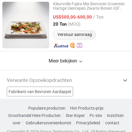
Kleurvolle Fajita Mix Bevroren Groenten
Hartige Uienrepen Zwarte Bonen IQF
XIAMEN GT INTERNATIONAL FOODS CO., LTD.
Bevroren Gemengde Groenten
/ Ton
US$500,00-600,00
Fujian, China
Sinds 2026
(MOQ)
20 Ton
Verstuur aanvraag
Meer bekijken
Verwante Opzoekopdrachten
Fabrikant van Bevroren Aardappel
Fabrikant van Bevroren Champignon
Populaire producten
Hot Products-prijs
Groothandel Hete Producten
Ster Koper
Pc-site
Inzichten
Fabrikant van Bevroren Aardbei
over
Gebruikersovereenkomst
Privacybeleid
contact
Fabrikant van Bevroren Appel
Copyright © 2026 Focus Technology Co., Ltd. All Rights Reserved