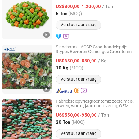
Ltd.
/ Ton
US$800,00-1.200,00
(MOQ)
5 Ton
Shandong, China
Sinds 2026
Verstuur aanvraag
Sinocharm HACCP Groothandelsprijs
3types Bevroren Gemengde Groentenmix
Xiamen Sinocharm Co., Ltd.
California Blend
/ Kg
US$650,00-850,00
Fujian, China
Sinds 2020
(MOQ)
10 Kg
Verstuur aanvraag
Fabrieksdiepvriesgroentemix zoete maïs,
erwten, wortel, jaarrond levering, OEM
XIAMEN GT INTERNATIONAL FOODS CO., LTD.
privélabel IQF gemengde groenten
/ Ton
US$550,00-950,00
Fujian, China
Sinds 2026
(MOQ)
20 Ton
Verstuur aanvraag