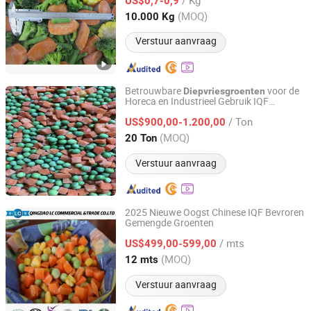
US$0,7-0,9
Fujian, China
Sinds 2020
(MOQ)
10.000 Kg
Verstuur aanvraag
Betrouwbare
voor de
Diepvriesgroenten
Horeca en Industrieel Gebruik IQF
XIAMEN GT INTERNATIONAL FOODS CO., LTD.
Gemengde Groenten
/ Ton
US$900,00-1.200,00
Fujian, China
Sinds 2026
(MOQ)
20 Ton
Verstuur aanvraag
2025 Nieuwe Oogst Chinese IQF Bevroren
Gemengde Groenten
Qingdao LC Commercial & Trade Co., Ltd.
/ mts
US$499,00-599,00
Shandong, China
Sinds 2019
(MOQ)
12 mts
Verstuur aanvraag