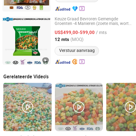
Keuze Graad Bevroren Gemengde
Groenten -4 Manieren (zoete maïs, wortel,
Qingdao LC Commercial & Trade Co., Ltd.
groene erwten, groene bonen)
/ mts
US$499,00-599,00
Shandong, China
Sinds 2019
(MOQ)
12 mts
Verstuur aanvraag
Gerelateerde Video's