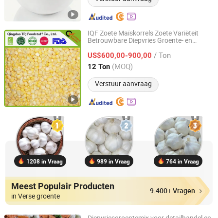
IQF Zoete Maïskorrels Zoete Variëteit
Betrouwbare Diepvries Groente- en
Qingdao TPJ Foodstuff Co., Ltd.
Fruitproducent
/ Ton
US$600,00-900,00
Shandong, China
Sinds 2020
(MOQ)
12 Ton
Verstuur aanvraag
1208 in Vraag
989 in Vraag
764 in Vraag
Meest Populair Producten
9.400+ Vragen
in Verse groente