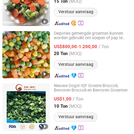
Fujian, China
Sinds 2020
(MOQ)
15 Ton
Verstuur aanvraag
Diepvries gemengde groenten kunnen
worden gebruikt om soepen of pap te
Pintong International Trade (Qingdao) Co, Ltd.
maken
/ Ton
US$800,00-1.200,00
Shandong, China
Sinds 2025
(MOQ)
20 Ton
Verstuur aanvraag
Nieuwe Oogst IQF Groene Broccoli,
Bevroren Broccoli en Bevroren Groenten
Jinan Gogo International Trade Co., Ltd.
/ Ton
US$1,00
Shandong, China
Sinds 2009
(MOQ)
10 Ton
Verstuur aanvraag