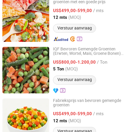
groenten met een goede prijs
Qingdao LC Commercial & Trade Co., Ltd.
/ mts
US$499,00-599,00
Shandong, China
Sinds 2019
(MOQ)
12 mts
Verstuur aanvraag
IQF Bevroren Gemengde Groenten
(Erwten, Wortel, Maïs, Groene Bonen)
Hanfang Kangcheng (Shandong) Health Technology Co.,
Groothandel in Bulk
Ltd.
/ Ton
US$800,00-1.200,00
(MOQ)
5 Ton
Shandong, China
Sinds 2026
Verstuur aanvraag
Fabrieksprijs van bevroren gemengde
groenten
Qingdao LC Commercial & Trade Co., Ltd.
/ mts
US$499,00-599,00
Shandong, China
Sinds 2019
(MOQ)
12 mts
Verstuur aanvraag