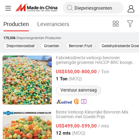
Producten
Leveranciers
Diepvriesgroenten
Producten
175,036
Diepvriesvoedsel
Groenten
Bevroren Fruit
Gedehydrateerde Groe
Fabrieksdirecte verkoop bevroren
gemengde groenten HACCP BRC koosjer
Heze City Mudan District Shengxinyuan Food Co., Ltd.
ISO halal bevroren groenten
/ Ton
US$550,00-800,00
Shandong, China
Sinds 2025
(MOQ)
1 Ton
Verstuur aanvraag
Beste Verkoop Kleurrijke Bevroren Mix
Groenten met Goede Prijs
Qingdao LC Commercial & Trade Co., Ltd.
/ mts
US$499,00-599,00
Shandong, China
Sinds 2019
(MOQ)
12 mts