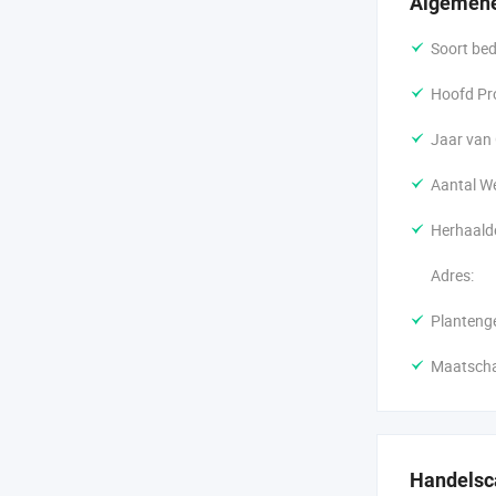
Algemene
we blijven v
Soort bedr
verwelkomen 
productie vo
Hoofd Pr
Jaar van 
Aantal W
Herhaald
Adres:
Planteng
Maatschap
Handelsca