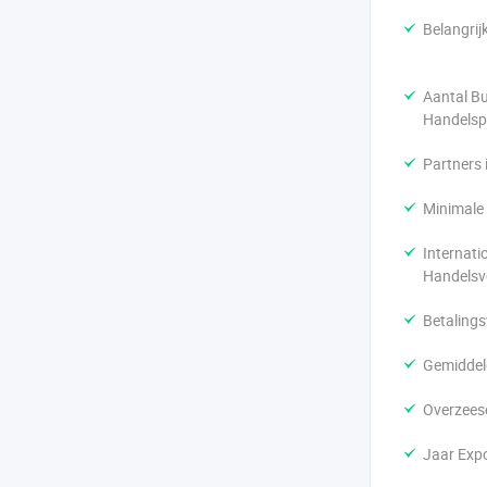
Belangrij
Aantal B
Handelsp
Partners 
Minimale 
Internati
Handelsv
Betaling
Gemiddeld
Overzeese
Jaar Expo