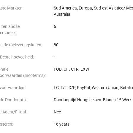
kste Markten:
Sud America, Europa, Sud-est Asiatico/ Medi
Australia
uitenlandse
6
ersoneel:
in de toeleveringsketen:
80
Bestelhoeveelheid:
1
onale
FOB, CIF, CFR, EXW
oorwaarden (Incoterms):
svoorwaarden:
LC, T/T, D/P, PayPal, Western Union, Betali
e Doorlooptijd:
Doorlooptijd Hoogseizoen: Binnen 15 Werkd
 Agent/Filiaal:
Nee
rteren:
16 years