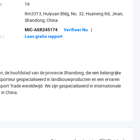
s:
16
Rm3313, Huiyuan Bldg, No. 32, Huaneng Rd, Jinan,
Shandong, China
MIC-ASR245174
Verifieer Nu
|
. :
Lees gratis rapport
an, de hoofdstad van de provincie Shandong, die een belangrijke
 exporteur gespecialiseerd in landbouwproducten en een ervaren
ort Trade wereldwijd. We zijn gespecialiseerd in internationale
 in China.
wortel, taro, kool, bloemkool, broccoli, pinda, bonen,
de knoflook, gember, ui, aardappel, wortel, kool, bevroren
n, bosbes, frambozen, blackberry, plantenextract diervoeder etc.
 Afhankelijk van de hoge kwaliteit en de redelijke prijs worden
n en gebieden, zoals de EU, Amerika, Canada, Zuid-Amerika, Het