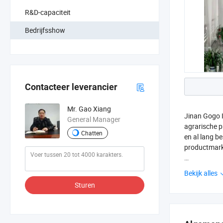
R&D-capaciteit
Bedrijfsshow
Contacteer leverancier
Mr. Gao Xiang
Jinan Gogo I
General Manager
agrarische p
Chatten
en al lang b
productmarke
Onze belangr
Bekijk alles
pompoenzaden
Sturen
knoflook, ui
ons bedrijf 
onze product
Midden-Ooste