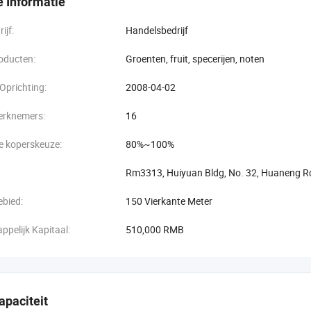
 Informatie
asthouden aan de geest en zakelijke geest van "Quality First, client First
ijf:
Handelsbedrijf
klanten uit binnen- en buitenland naar China en ons bedrijf controleert 
or onze wederzijdse ontwikkeling. We hopen oprecht dat we een kans kun
oducten:
Groenten, fruit, specerijen, noten
Oprichting:
2008-04-02
erknemers:
16
e koperskeuze:
80%~100%
Rm3313, Huiyuan Bldg, No. 32, Huaneng Rd
ebied:
150 Vierkante Meter
pelijk Kapitaal:
510,000 RMB
paciteit