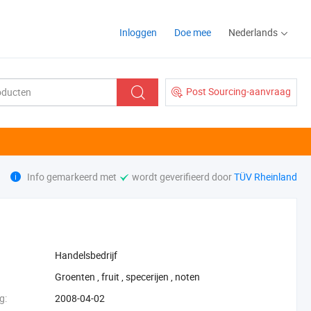
Inloggen
Doe mee
Nederlands
Post Sourcing-aanvraag
Info gemarkeerd met
wordt geverifieerd door
TÜV Rheinland
Handelsbedrijf
‪Groenten‬
,
‪fruit‬
,
‪specerijen‬
,
‪noten‬
g:
2008-04-02