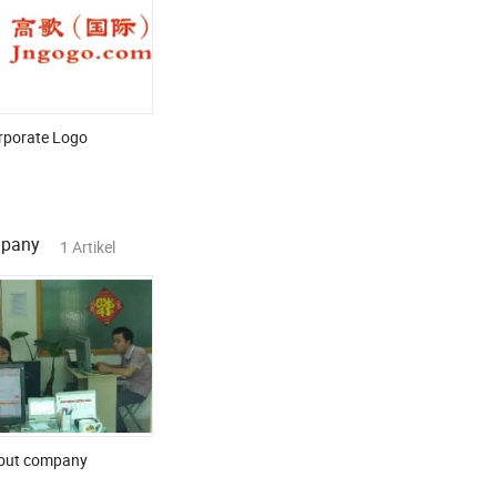
rporate Logo
mpany
1 Artikel
out company