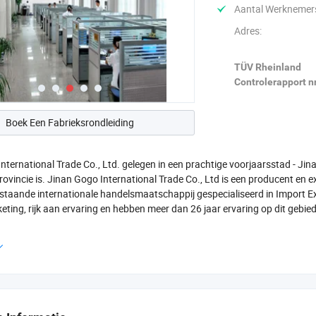
Aantal Werknemer
Adres:
TÜV Rheinland
Controlerapport nr
Boek Een Fabrieksrondleiding
nternational Trade Co., Ltd. gelegen in een prachtige voorjaarsstad - Jin
rovincie is. Jinan Gogo International Trade Co., Ltd is een producent en
estaande internationale handelsmaatschappij gespecialiseerd in Import Exp
ting, rijk aan ervaring en hebben meer dan 26 jaar ervaring op dit gebied
ijkste producten zijn onder andere: Verse knoflook, gember, ui, aardappel, 
, zonnebloemzaden, rosated en gezouten /groenten/noten, gedehydrateer
, wortel, gemengde bevroren groenten, bonen, bevroren appel, peer, banaa
heeft langdurige zakelijke samenwerkingsrelaties met veel klanten opgezet.
en goed verkocht in China en geëxporteerd naar veel verschillende lande
n, Zuidoost-Azië, Noord-Afrika, Zuid-Afrika, Japan en Korea etc.