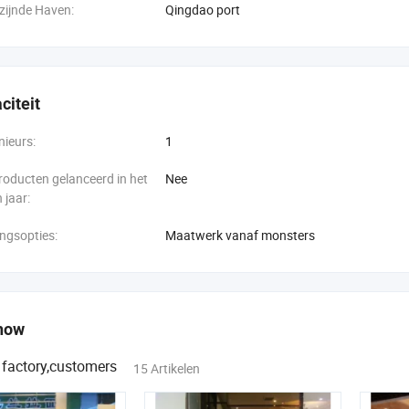
jzijnde Haven:
Qingdao port
citeit
ieurs:
1
oducten gelanceerd in het
Nee
 jaar:
ngsopties:
Maatwerk vanaf monsters
show
 factory,customers
15 Artikelen