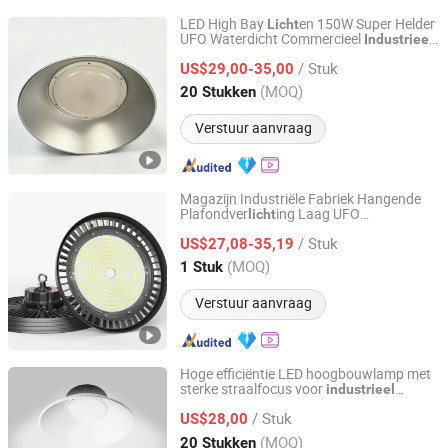
LED High Bay
en 150W Super Helder
Licht
UFO Waterdicht Commercieel
Industrieel
Sichuan Haoyuan Deju Technology Co., Ltd.
Markt Magazijn Garage Huizen Buiten
/ Stuk
Binnen Hanglamp
US$29,00-35,00
Sichuan, China
Sinds 2025
(MOQ)
20 Stukken
Verstuur aanvraag
Magazijn Industriële Fabriek Hangende
Plafondver
ing Laag UFO
licht
Anboo (Shenzhen) Technology Co., Ltd
Ver
ingsarmaturen Lamp 150W LED
licht
/ Stuk
Hoge Bay
voor 5000K 5700K 6500K
US$27,08-35,19
Licht
Guangdong, China
Sinds 2024
(MOQ)
1 Stuk
Verstuur aanvraag
Hoge efficiëntie LED hoogbouwlamp met
sterke straalfocus voor
industrieel
Jiangsu Xinyixin Lighting Technology Co., Ltd.
gebruik
/ Stuk
US$28,00
Jiangsu, China
Sinds 2026
(MOQ)
20 Stukken