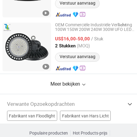
Verstuur aanvraag
OEM Commerciële Industriële Ver
ing
licht
100W 150W 200W 240W 300W UFO LED
Zhongshan Zenlea Lighting Technology Co., Ltd
Hoge Bay Ver
ing
licht
/ Stuk
US$16,00-50,00
Guangdong, China
Sinds 2024
(MOQ)
2 Stukken
Verstuur aanvraag
Meer bekijken
Verwante Opzoekopdrachten
Fabrikant van Floodlight
Fabrikant van Hars Licht
Fabrikant van LED Wegverlichting
Fabrikant van Licht
Populaire producten
Hot Products-prijs