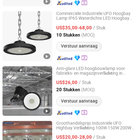
Commerciële Industriële UFO Hoogbay
Lamp IP65 Waterdichte LED Hoogbay
Zhongshan Hongzhun Lighting Factory
voor Fabriek Magazijn Werkplaats
Licht
/ Stuk
Supermarkt
US$35,00-68,00
Guangdong, China
Sinds 2025
(MOQ)
10 Stukken
Verstuur aanvraag
Anti-glare LED hoogbouwlamp voor
fabrieks- en magazijnver
ing in
licht
Jiangsu Xinyixin Lighting Technology Co., Ltd.
industriële toepassingen
/ Stuk
US$26,00
Jiangsu, China
Sinds 2026
(MOQ)
20 Stukken
Verstuur aanvraag
Groothandelsprijs Industriële UFO
Highbay Ver
ing 100W 150W 200W
licht
Rayborn Lighting Industry Co., Ltd.
250W Vermogen/CCT Selectie
/ Stuk
Schakelbare LED High Bay
voor
US$20,00-28,00
Licht