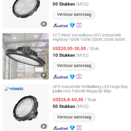
Zhejiang, China
Sinds 2015
(MOQ)
50 Stukken
Verstuur aanvraag
CCT/Watt Verstelbare UFO Industriële
Highbay 100W 150W 200W 250W 300W
Rayborn Lighting Industry Co., Ltd.
400W 500W Hangende Lage LED High
/ Stuk
Bay
voor Commerciële Magazijn
US$20,00-30,00
Licht
Fabriek Werkplaats
Guangdong, China
Sinds 2011
(MOQ)
10 Stukken
Verstuur aanvraag
UFO Industriële Ver
ing LED Hoge Bay
licht
voor Fabriek Magazijn Mijn
Licht
Cixi Yuanhui Lighting Electric Co., Ltd.
/ Stuk
US$26,8-60,00
Zhejiang, China
Sinds 2015
(MOQ)
50 Stukken
Verstuur aanvraag