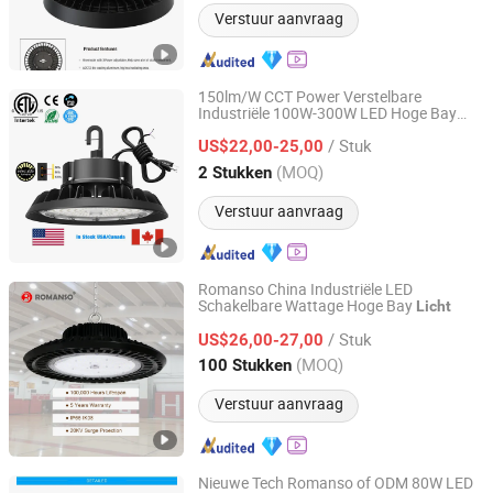
Verstuur aanvraag
150lm/W CCT Power Verstelbare
Industriële 100W-300W LED Hoge Bay
Shenzhen Romanso Electronic Co., Ltd.
Licht
/ Stuk
US$22,00-25,00
Guangdong, China
Sinds 2021
(MOQ)
2 Stukken
Verstuur aanvraag
Romanso China Industriële LED
Schakelbare Wattage Hoge Bay
Licht
Shenzhen Romanso Electronic Co., Ltd.
/ Stuk
US$26,00-27,00
Guangdong, China
Sinds 2021
(MOQ)
100 Stukken
Verstuur aanvraag
Nieuwe Tech Romanso of ODM 80W LED