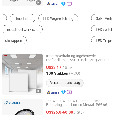
Solar Verlichting
LED High Bay Light
LED verlichting
LED Floodlight
LED Tri-proof Light
ultraviolet Lamp
Inbouwver
ing Ingebouwde
licht
Plafondlamp IP20 PC Behuizing Vierkante
Zhongshan Aier Lighting Technology Co., Ltd
Slanke LED SMD2835 Paneelver
ing
licht
/ Stuk
voor Industrie Supermarkt Kantoor Hotel
US$2,17
Guangdong, China
Sinds 2024
(MOQ)
100 Stukken
Verstuur aanvraag
100W 150W 200W LED Industriële
Behuizing Lens Lumen Metaal IP65 66
Cixi Yuanhui Lighting Electric Co., Ltd.
Armatuur Lineair UFO Hoge Bay
Licht
/ Stuk
US$26,8-60,00