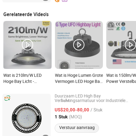
Gerelateerde Video's
Wat is 210lm/W LED
Wat is Hoge Lumen Grote
Wat is 150lm/
Hoge Bay Licht -
Vermogen LED Hoge Bay
Power Verstelb
Energiebesparende
Magazijn Hal Licht 200W
Industriële 10
Industriële Verlichting
Enkele CCT & Vermogen
LED Hoge Bay L
Duurzaam LED High Bay
voor Magazijn
Schakelbaar IP65
Ver
ingsarmatuur voor Industriële
licht
Changzhou DNA International Co., Ltd
Toepassingen
150lm/W 170lm/W
/ Stuk
US$20,00-80,00
200lm/W Commerciële
Jiangsu, China
Sinds 2026
(MOQ)
1 Stuk
Industriële Verlichting
Verstuur aanvraag