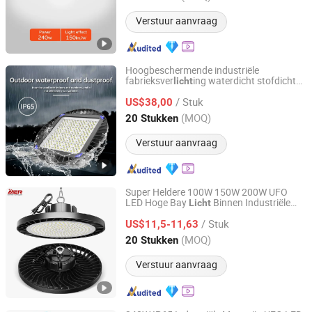
Verstuur aanvraag
Hoogbeschermende industriële
fabrieksver
ing waterdicht stofdicht
licht
Jiangsu Xinyixin Lighting Technology Co., Ltd.
en corrosiebestendige LED-
/ Stuk
ver
ingsarmatuur
US$38,00
licht
Jiangsu, China
Sinds 2026
(MOQ)
20 Stukken
Verstuur aanvraag
Super Heldere 100W 150W 200W UFO
LED Hoge Bay
Binnen Industriële
Licht
Zhongshan Aier Lighting Technology Co., Ltd
Ver
ing LED Lamp voor Garage
licht
/ Stuk
Fabriek Werkplaats Magazijn
US$11,5-11,63
Guangdong, China
Sinds 2024
(MOQ)
20 Stukken
Verstuur aanvraag