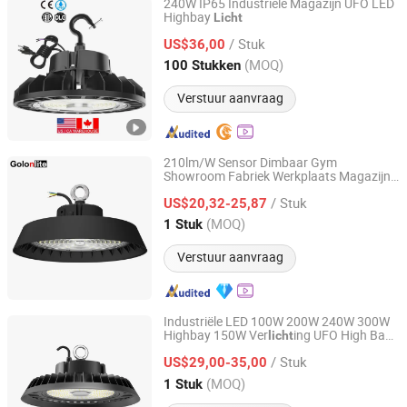
240W IP65 Industriële Magazijn UFO LED
Highbay
Licht
Yiwu Meibo Import and Export Co., Ltd.
/ Stuk
US$36,00
Zhejiang, China
Sinds 2025
(MOQ)
100 Stukken
Verstuur aanvraag
210lm/W Sensor Dimbaar Gym
Showroom Fabriek Werkplaats Magazijn
Golon Manufacturing Co., Ltd.
Laag Bay Lamp 300W 240W 100W 150W
/ Stuk
LED Industriële Ver
ing 200W UFO
US$20,32-25,87
licht
LED Hoge Bay
armatuur
Licht
Guangdong, China
Sinds 2010
(MOQ)
1 Stuk
Verstuur aanvraag
Industriële LED 100W 200W 240W 300W
Highbay 150W Ver
ing UFO High Bay
licht
Shenzhen BBier Lighting Co., Ltd.
UFO
en
Licht
/ Stuk
US$29,00-35,00
Guangdong, China
Sinds 2012
(MOQ)
1 Stuk