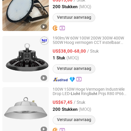
Guangdong, China
Sinds 2025
(MOQ)
200 Stukken
Verstuur aanvraag
190lm/W 60W 100W 200W 300W 400W
500W Hoog vermogen CCT instelbaar
Ming Feng Lighting Co.,Ltd.
IP65 Waterdichte magazijn werkplaats
/ Stuk
industriële UFO LED hoge bay ver
ing
US$38,00-68,00
licht
Guangdong, China
Sinds 2023
(MOQ)
1 Stuk
Verstuur aanvraag
100W 150W Hoge Vermogen Industriële
Drop LED-
Ring
Prijs R80 IP66
Licht
licht
Shenzhen Delight Technology Co.,Ltd
IP68 Ronde Plafond UFO LED Hoge Bay
/ Stuk
US$67,45
Licht
Guangdong, China
Sinds 2025
(MOQ)
200 Stukken
Verstuur aanvraag