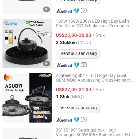
100W 150W 200W LED High Bay
Licht
Drie-Kleur CCT Schakelbaar Vermogen
DONGGUAN WINSTAR POWER TECHNOLOGY LIMITED
Selecteerbaar IP65 Commerciële
/ Stuk
Industriële Plafondver
ing UFO
US$25,00-30,00
licht
Guangdong, China
Sinds 2019
(MOQ)
2 Stukken
Verstuur aanvraag
Allgreen Agub17 LED Hoge Bay
Licht
OEM/ODM Aanpassing Gratis Monster
Jiaxing AllGreen Technology Co., Ltd.
150W Aangedreven UFO LED Hoge Bay
/ Stuk
voor Industriële Commerciële
US$22,00-31,00
Licht
Ver
ing
licht
Zhejiang, China
Sinds 2025
(MOQ)
1 Stuk
Verstuur aanvraag
30° 60° 90° Stralingshoek Hoge
Vermogen 300W IP65 Buitenshuis LED
Shenzhen Qinhan Lighting Co., Ltd.