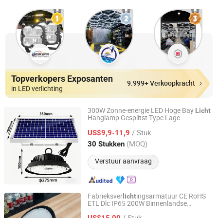
Topverkopers Exposanten
9.999+ Verkoopkracht
in LED verlichting
300W Zonne-energie LED Hoge Bay
Licht
Hanglamp Gesplitst Type Lage
Sichuan Haoyuan Deju Technology Co., Ltd.
Onderhoud Hoge Helderheid voor
/ Stuk
Magazijn Werkplaats Boerderij Gym
US$9,9-11,9
Plafond
Industrieel
licht
Sichuan, China
Sinds 2025
(MOQ)
30 Stukken
Verstuur aanvraag
Fabrieksver
ingsarmatuur CE RoHS
licht
ETL Dlc IP65 200W Binnenlandse
Shenzhen Delight Technology Co.,Ltd
industriële UFO LED High Bay
voor
Licht
/ Stuk
magazijn
US$15,00