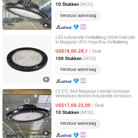
Werkplaats Magazijn Fabriek Gymnasium
Guangdong, China
Sinds 2011
(MOQ)
10 Stukken
Verstuur aanvraag
LED Industriële Ver
ing 200W Gebruikt
licht
in Magazijn UFO Hoge Bay Ver
ing
licht
Jiangsu Century Fujing Intelligent Technology Co., Ltd.
/ Stuk
US$18,00-28,1
Jiangsu, China
Sinds 2021
(MOQ)
100 Stukken
Verstuur aanvraag
CE ETL SAA Magazijn Fabriek Gymzaal
Werkplaats Binnen Industriële Armaturen
Rayborn Lighting Industry Co., Ltd.
UFO Ver
ing Sensor Dimbaar 300W
licht
/ Stuk
250W 100W 120W 150W 200W LED Hoge
US$17,00-22,00
Baai
Licht
Guangdong, China
Sinds 2011
(MOQ)
10 Stukken
Verstuur aanvraag