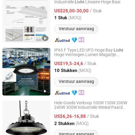
Industriële
Lineaire Hoge Baai
Licht
Shenzhen Romanso Electronic Co., Ltd.
/ Stuk
US$28,00-30,00
Guangdong, China
Sinds 2021
(MOQ)
1 Stuk
Verstuur aanvraag
IP65 F Type LED UFO Hoge Bay
Licht
Hoge Vermogen Lumen Magazijn
DONGGUAN WINSTAR POWER TECHNOLOGY LIMITED
Logistiek Binnen Overstroming Stadion
/ Stuk
100W 150W 200W Highbay CE
US$19,5-24,6
Licht
RoHS SAA LED Industriële
Licht
Guangdong, China
Sinds 2019
(MOQ)
10 Stukken
Verstuur aanvraag
Hele Goede Verkoop 100W 150W 200W
240W 300W Industriële Winkel Paard
Peony Lighting Technology Co., Ltd.
Ver
ing IP66 Waterdichte UFO
licht
/ Stuk
Magazijn LED Hoge Bay
US$6,26-16,88
Licht
Guangdong, China
Sinds 2017
(MOQ)
2 Stukken
Verstuur aanvraag