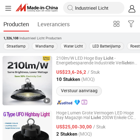
Producten
Leveranciers
Industrieel Licht
Producten
1,326,108
Straatlamp
Wandlamp
Water Licht
LED Batterijlamp
Roestv
210lm/W LED Hoge Bay
-
Licht
Energiebesparende Industriële Ver
ing
licht
DONGGUAN WINSTAR POWER TECHNOLOGY LIMITED
voor Magazijn
/ Stuk
US$23,6-26,2
Guangdong, China
Sinds 2019
(MOQ)
10 Stukken
Verstuur aanvraag
Hoge Lumen Grote Vermogen LED Hoge
Bay Magazijn Hal
200W Enkele CCT
Licht
DONGGUAN WINSTAR POWER TECHNOLOGY LIMITED
& Vermogen Schakelbaar IP65 150lm/W
/ Stuk
170lm/W 200lm/W Commerciële
US$25,00-30,00
Industriële Ver
ing
licht
Guangdong, China
Sinds 2019
(MOQ)
2 Stukken