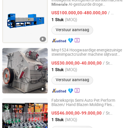
Intelligente Röntgenerts-sorteermachine
AI-gestuurde droge
Minerale
Hefei Obote Automation Equipment Co., Ltd.
sorteermachine fabrikant
/ Stuk
US$100.000,00-480.000,00
Anhui, China
Sinds 2021
(MOQ)
1 Stuk
Verstuur aanvraag
Mnp1524 Hoogwaardige energiezuinige
steenimpactcrusher machine slijtvast
Shanghai Molidora Machinery Co., Ltd.
mineraalrotsbreekapparaat duurzaam
/ Stuk
stabiel professioneel mijnbouw
US$30.000,00-40.000,00
machines
Shanghai, China
Sinds 2026
(MOQ)
1 Stuk
Verstuur aanvraag
Fabrieksprijs Semi Auto Pet Perform
Blazen/ Hand Blazen Molding Fles
Taizhou Shenbao Machinery Co., Ltd.
Maakmachine voor 2~10 Liter 3~5 Gallon
/ Stuk
Mineraalwater en Olieflessen Vaten Kan
US$46.000,00-99.000,00
Container
Zhejiang, China
Sinds 2024
(MOQ)
1 Stuk