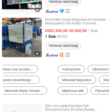
Verstuur aanvraag
Drie Rollen Droge Magnetische Scheider
Mineraalerts Drie Rollen Trommel
Jiangxi Longzn Machinery Co., Ltd.
Magnetische Machine
/ Stuk
US$2.300,00-30.000,00
Jiangxi, China
Sinds 2025
(MOQ)
1 Stuk
Verstuur aanvraag
Vulmachine
Vibrerend Scherm
Minerale Separator
Steen snijmachine
Mijnbouw Mill
Flessenblaasmachine
Zeer corrosiebestendige Pph
flotatiemachine, flotatiescheider,
Dayu County Hailong Environmental Protection