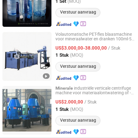
Zhejiang, China
Sinds 2022
(MOQ)
1 Set
Verstuur aanvraag
Volautomatische PET-fles blaasmachine
voor mineraalwater en dranken 100ml-5L
ZhangJiaGang HuiLi Machinery Co., Ltd.
Brede capaciteit PET-blazer met hoge
/ Stuk
snelheid output
US$3.000,00-38.000,00
Jiangsu, China
Sinds 2021
(MOQ)
1 Stuk
Verstuur aanvraag
industriële verticale centrifuge
Minerale
machine voor materiaalontwatering of -
CITICIC Luoyang Heavy Machinery Co., Ltd.
dehydratie
/ Stuk
US$2.000,00
Henan, China
Sinds 2015
(MOQ)
1 Stuk
Verstuur aanvraag