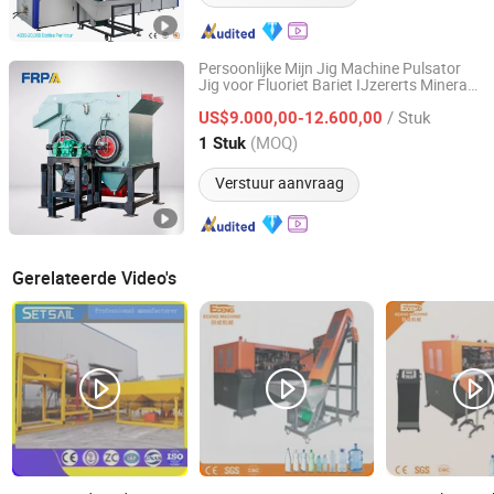
Persoonlijke Mijn Jig Machine Pulsator
Jig voor Fluoriet Bariet IJzererts Mineraal
Henan Forui Machinery Technology Co., Ltd.
Jig Machine
/ Stuk
US$9.000,00-12.600,00
Henan, China
Sinds 2023
(MOQ)
1 Stuk
Verstuur aanvraag
Gerelateerde Video's