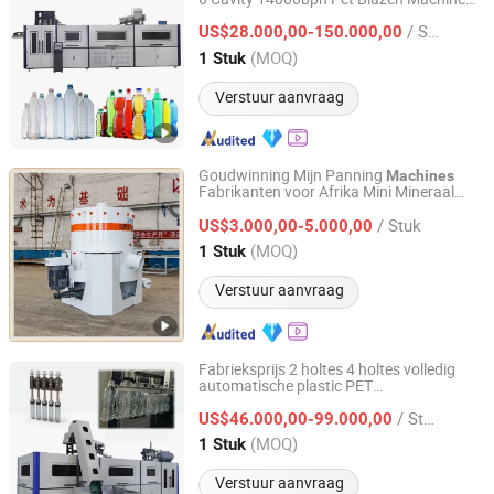
Taizhou Shenbao Machinery Co., Ltd.
Dikte Eenvormige Vorming voor
/ Stuk
Mineraalwater Drankfles Leverancier
US$28.000,00-150.000,00
Fabriek
Zhejiang, China
Sinds 2024
(MOQ)
1 Stuk
Verstuur aanvraag
Goudwinning Mijn Panning
Machines
Fabrikanten voor Afrika Mini Mineraal
Henan Vida Environmental Technology Co., Ltd.
Centrifuge Zwaartekracht Scheiding
/ Stuk
Rivierzand
US$3.000,00-5.000,00
Henan, China
Sinds 2026
(MOQ)
1 Stuk
Verstuur aanvraag
Fabrieksprijs 2 holtes 4 holtes volledig
automatische plastic PET
Taizhou Shenbao Machinery Co., Ltd.
mineraalwaterfles blaasmachine kan pot
/ Stuk
maken rekblazen vormmachine
US$46.000,00-99.000,00
Zhejiang, China
Sinds 2024
(MOQ)
1 Stuk
Verstuur aanvraag