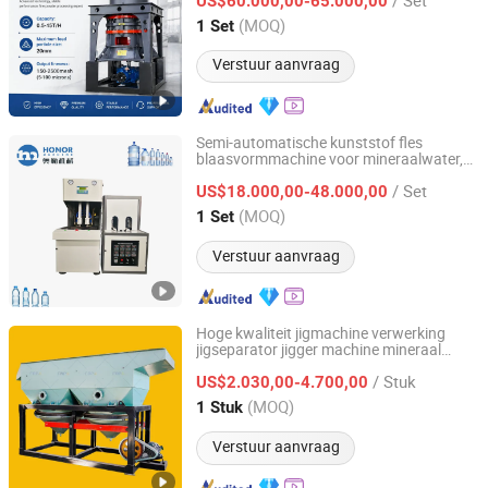
US$60.000,00-65.000,00
Shanghai, China
Sinds 2011
(MOQ)
1 Set
Verstuur aanvraag
Semi-automatische kunststof fles
blaasvormmachine voor mineraalwater,
Zhangjiagang Honor Machine Co., Ltd.
10 liter fles blaasmachine
/ Set
US$18.000,00-48.000,00
Jiangsu, China
Sinds 2019
(MOQ)
1 Set
Verstuur aanvraag
Hoge kwaliteit jigmachine verwerking
jigseparator jigger machine mineraal
Henan Forui Machinery Technology Co., Ltd.
jigging machine
/ Stuk
US$2.030,00-4.700,00
Henan, China
Sinds 2023
(MOQ)
1 Stuk
Verstuur aanvraag