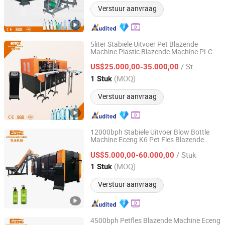
Verstuur aanvraag
5liter Stabiele Uitvoer Pet Blazende
Machine Plastic Blazende Machine PLC
Zhangjiagang Eceng Machinery Co., Ltd.
HMI Pet Preform Blazende
Machines
/ Stuk
voor Mineraalwater Sapfles Productielijn
US$25.000,00-35.000,00
100ml-2L
Jiangsu, China
Sinds 2008
(MOQ)
1 Stuk
Verstuur aanvraag
12000bph Stabiele Uitvoer Blow Bottle
Machine Eceng K6 Pet Fles Blazende
Zhangjiagang Eceng Machinery Co., Ltd.
Apparatuur Fles Blazende Vormmachine
/ Stuk
PLC HMI voor Mineraalwater Sap Fles
US$5.000,00-60.000,00
Jiangsu, China
Sinds 2008
(MOQ)
1 Stuk
Verstuur aanvraag
4500bph Petfles Blazende Machine Eceng