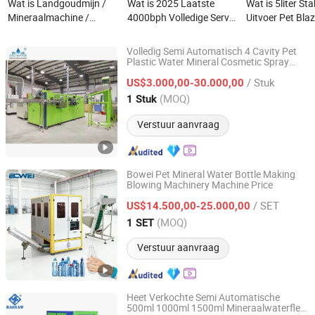
Wat is Landgoudmijn /
Wat is 2025 Laatste
Wat is 5liter Sta
Mineraalmachine /
4000bph Volledige Servo
Uitvoer Pet Bla
Diamantwinning Alluviaal
Pure Mineraalwater
Machine Plasti
goudmachines met jig
Blazen Flesmachine
Machine PLC H
Volledig Semi Automatisch 4 Cavity Pet
mijnbouwapparatuur /
Plastic Pet Fles Blazen
Preform Blazen
Plastic Water Mineral Cosmetic Spray
Shenzhen J&D Drinking Water Equipment Co., Ltd.
Wijnfles 19L 5 Gallon Stretch Blow
centrifuge /
Molding Machine Plastic
Machines voor
/ Stuk
Molding Blazen Maken Moulding Machine
US$3.000,00-30.000,00
goudwinnings trommel
Fles Fabricage Machine
Mineraalwater 
Prijs
Guangdong, China
Sinds 2008
(MOQ)
1 Stuk
voor
CE Gecertificeerd
Productielijn 1
goudverwerkingsinstallatie
Verstuur aanvraag
Bowei Pet Mineral Water Bottle Making
Blowing Machinery Machine Price
Wenzhou Bowei Import & Export Co., Ltd.
/ SET
US$14.500,00-25.000,00
Zhejiang, China
Sinds 2013
(MOQ)
1 SET
Verstuur aanvraag
Heet Verkochte Semi Automatische
500ml 1000ml 1500ml Mineraalwaterfles
Shandong Dassaw Import and Export Co., Ltd.