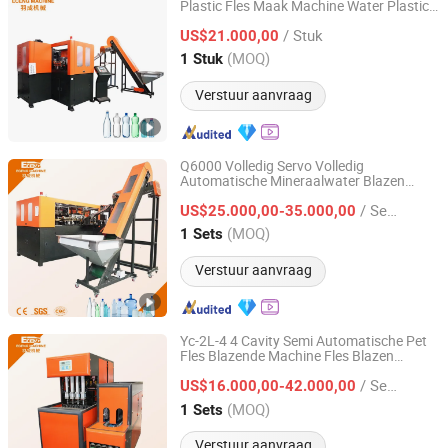
Plastic Fles Maak Machine Water Plastic
Zhangjiagang Eceng Machinery Co., Ltd.
Fles Maak Apparatuur voor
/ Stuk
Mineraalwater Productielijn
US$21.000,00
Fabrieksdirect
Jiangsu, China
Sinds 2008
(MOQ)
1 Stuk
Verstuur aanvraag
Q6000 Volledig Servo Volledig
Automatische Mineraalwater Blazen
Zhangjiagang Eceng Machinery Co., Ltd.
Flesmachine Pet Fles Maakmachine
/ Sets
Apparatuur Lijn Fles Blazer voor
US$25.000,00-35.000,00
Drinkwater Productielijn
Jiangsu, China
Sinds 2008
(MOQ)
1 Sets
Verstuur aanvraag
Yc-2L-4 4 Cavity Semi Automatische Pet
Fles Blazende Machine Fles Blazen
Zhangjiagang Eceng Machinery Co., Ltd.
Molding Machine Lijn voor
/ Sets
Mineraalwaterflessen
US$16.000,00-42.000,00
Jiangsu, China
Sinds 2008
(MOQ)
1 Sets
Verstuur aanvraag