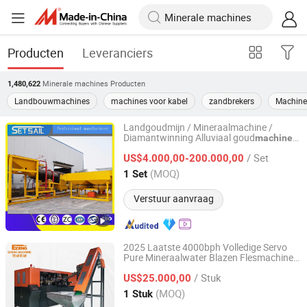
Producten
Leveranciers
Minerale machines
Producten
1,480,622
Landbouwmachines
machines voor kabel
zandbrekers
Machine
Landgoudmijn / Mineraalmachine /
Diamantwinning Alluviaal goud
machines
Shandong Jinrui Shipping Co., Ltd
met jig mijnbouwapparatuur / centrifuge
/ Set
/ goudwinnings trommel voor
US$4.000,00-200.000,00
goudverwerkingsinstallatie
Shandong, China
Sinds 2021
(MOQ)
1 Set
Verstuur aanvraag
2025 Laatste 4000bph Volledige Servo
Pure Mineraalwater Blazen Flesmachine
Zhangjiagang Eceng Machinery Co., Ltd.
Plastic Pet Fles Blazen Molding Machine
/ Stuk
Plastic Fles Fabricage Machine CE
US$25.000,00
Gecertificeerd
Jiangsu, China
Sinds 2008
(MOQ)
1 Stuk