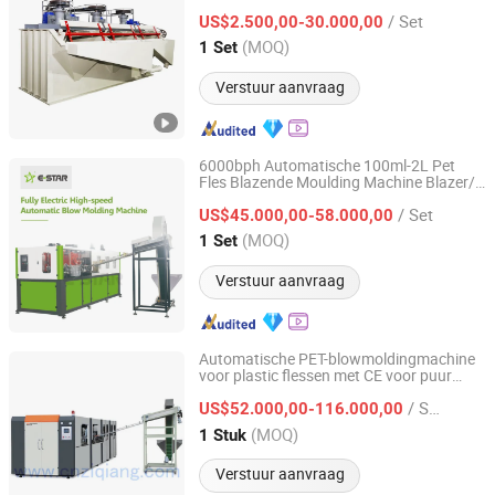
flotatiecel, mineraalscheiding en
Equipment Co., Ltd.
/ Set
flotatieapparatuur
US$2.500,00-30.000,00
(MOQ)
1 Set
Jiangxi, China
Sinds 2026
Verstuur aanvraag
6000bph Automatische 100ml-2L Pet
Fles Blazende Moulding Machine Blazer/
Taizhou Easy Star Machinery Co., Ltd.
Pure Mineraalwater Drankflessen Blazen
/ Set
Moulding Pet Kunststof
Prijs
US$45.000,00-58.000,00
Machines
Zhejiang, China
Sinds 2022
(MOQ)
1 Set
Verstuur aanvraag
Automatische PET-blowmoldingmachine
voor plastic flessen met CE voor puur
TAIZHOU GUANGDU PLASTIC MACHINERY CO., LTD.
mineraalwater, mango, sinaasappel,
/ Stuk
appel, druif, kokosnootsap, koffie,
US$52.000,00-116.000,00
melkdrankverpakking
Zhejiang, China
Sinds 2008
(MOQ)
1 Stuk
Verstuur aanvraag