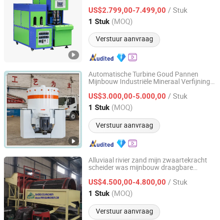
Blazende Machine Plastic Fles
/ Stuk
Maakmachine
US$2.799,00-7.499,00
Shandong, China
Sinds 2020
(MOQ)
1 Stuk
Verstuur aanvraag
Automatische Turbine Goud Pannen
Mijnbouw Industriële Mineraal Verfijning/
Henan Vida Environmental Technology Co., Ltd.
Extractie Centrifuge Centrifugaal Machine
/ Stuk
voor Rivierzand Herstel Scheider
US$3.000,00-5.000,00
Henan, China
Sinds 2026
(MOQ)
1 Stuk
Verstuur aanvraag
Alluviaal rivier zand mijn zwaartekracht
scheider was mijnbouw draagbare
Ganzhou Gelin Mining Machinery Co., Ltd.
wasverwerkingsmachine voor mineraal
/ Stuk
gouderts diamant tin zirkon ijzer coltan
US$4.500,00-4.800,00
chroom mangaan
Jiangxi, China
Sinds 2012
(MOQ)
1 Stuk
Verstuur aanvraag