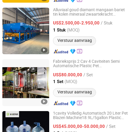
Alluviaal goud diamant mangaan bariet
tin kolen mineraal zwaartekracht
Jiangxi Victor International Mining Equipment Co., Ltd.
scheiding jigger jig scheider duplex
/ Stuk
zaagtand golf jig machine
US$2.500,00-2.950,00
Jiangxi, China
Sinds 2018
(MOQ)
1 Stuk
Verstuur aanvraag
Fabrieksprijs 2 Cav 4 Caviteiten Semi
Automatische Plastic Pet
Jiangxi Zhongyan Intelligent Equipment Co., Ltd.
Mineraalwaterfles Blazen Blazer Kan Pot
/ Set
Maken Maker Rekblazen Moulding
US$80.000,00
Machine
Jiangxi, China
Sinds 2024
(MOQ)
1 Set
Verstuur aanvraag
1cavity Volledig Automatisch 20 Liter Pet
Blazen Machine18.9L/5gallon Plastic
Taizhou Easy Star Machinery Co., Ltd.
Emmer Fles Blazen Machine. 15L/16L
/ Set
Mineraalwater Fles Maak Machine
US$45.000,00-50.000,00