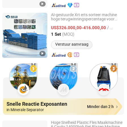
AI-gestuurde Xrt erts sorteer machine
hoge terugwinningspercentage voor
Hefei Mingde Optoelectronic Technology Co.,Ltd
metalen
n
minerale
/ Set
US$326.000,00-416.000,00
Anhui, China
Sinds 2025
(MOQ)
1 Set
Verstuur aanvraag
Snelle Reactie Exposanten
Minder dan 2 h
in Minerale Separator
Hoge Snelheid Plastic Fles Maakmachine
6 Cavity 14000bph Pet Blazen Machine