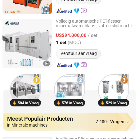
Volledig automatische PET-flessen
mineraalwater blaas-, vul- en sluitmachine
Zhangjiagang Sunswell Machinery Co., Ltd.
productielijn
/ set
US$94.000,00
Jiangsu, China
Sinds 2011
(MOQ)
1 set
Verstuur aanvraag
584 in Vraag
576 in Vraag
529 in Vraag
Meest Populair Producten
7.400+ Vragen
in Minerale machines