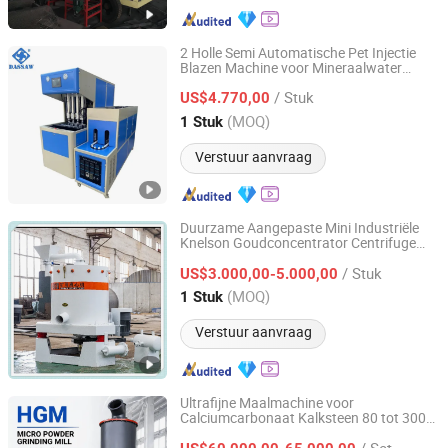
2 Holle Semi Automatische Pet Injectie
Blazen Machine voor Mineraalwater
Shandong Dassaw Import and Export Co., Ltd.
Drankolie Flessen 10ml tot 5L 5 Gallons
/ Stuk
Pet Blazen Machine Speelgoed Maak
US$4.770,00
Machine Prijs
Shandong, China
Sinds 2020
(MOQ)
1 Stuk
Verstuur aanvraag
Duurzame Aangepaste Mini Industriële
Knelson Goudconcentrator Centrifuge
Henan Vida Environmental Technology Co., Ltd.
Machine voor Mijnbouw
n en
Minerale
/ Stuk
Goudextractie
US$3.000,00-5.000,00
Henan, China
Sinds 2026
(MOQ)
1 Stuk
Verstuur aanvraag
Ultrafijne Maalmachine voor
Calciumcarbonaat Kalksteen 80 tot 3000
Shanghai Clirik Machinery Co., Ltd.
Mesh
Verwerking
Minerale
/ Set