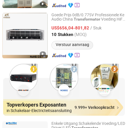
Goede Prijs 0dB/0.775V Professionele Ke
Audio China
Voeding HiFi
Transformator
Guangzhou Ke Audio Equipment Co., Ltd.
De4
/ Stuk
US$656,04-801,82
Guangdong, China
Sinds 2025
(MOQ)
10 Stukken
Verstuur aanvraag
Topverkopers Exposanten
9.999+ Verkoopkracht
in Schakelaar-Electricteitsaansluiting
Enkele Uitgang Schakelende Voeding/LED
Driver/LED
Transformator