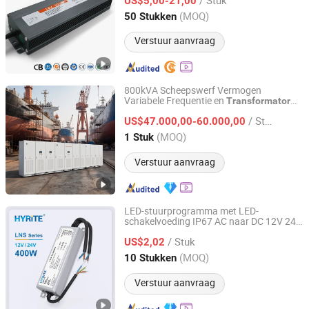
US$5,00-21,00
Hubei, China
Sinds 2020
(MOQ)
50 Stukken
Verstuur aanvraag
800kVA Scheepswerf Vermogen
Variabele Frequentie en
Transformator
Jinan Langrui Electric Co., Ltd.
Walstroomvoorziening Apparatuur
/ Stuk
US$47.000,00-60.000,00
Shandong, China
Sinds 2026
(MOQ)
1 Stuk
Verstuur aanvraag
LED-stuurprogramma met LED-
schakelvoeding IP67 AC naar DC 12V 24V
Hyrite Lighting Co.
60W– 400W Constant Voltage
/ Stuk
Verlichtings
US$2,02
transformator
Guangdong, China
Sinds 2014
(MOQ)
10 Stukken
Verstuur aanvraag