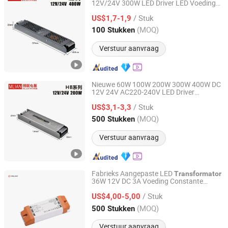
12V/24V 300W LED Driver LED Voeding
Zhongshan Minglian Electronic Co., Ltd.
met CE Rohsl
Transformator
/ Stuk
US$1,7-1,9
Guangdong, China
Sinds 2025
(MOQ)
100 Stukken
Verstuur aanvraag
Nieuwe 60W 100W 200W 300W 400W DC
12V 24V AC220-240V LED Driver
Zhongshan Minglian Electronic Co., Ltd.
Schakelende Voeding
voor
Transformator
/ Stuk
LED Strip
US$3,1-3,3
Guangdong, China
Sinds 2025
(MOQ)
500 Stukken
Verstuur aanvraag
Fabrieks Aangepaste LED
Transformator
36W 12V DC 3A Voeding Constante
Ninghai Yingjiao Electrical Co., Ltd.
Spanning
/ Stuk
US$4,00-5,00
Zhejiang, China
Sinds 2006
(MOQ)
500 Stukken
Verstuur aanvraag