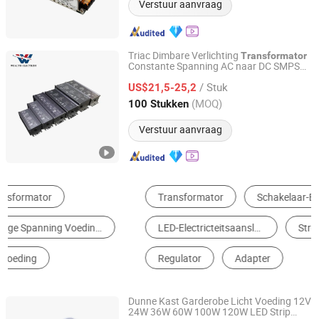
Verstuur aanvraag
Triac Dimbare Verlichting
Transformator
Constante Spanning AC naar DC SMPS
Hangzhou Udwells Technology Co., Ltd.
50/60 Hz Industrie LED Driver Schakel
/ Stuk
Voeding 60W
US$21,5-25,2
Zhejiang, China
Sinds 2025
(MOQ)
100 Stukken
Verstuur aanvraag
Transformator
Schakelaar-Electricteitsaansluiting
LED-Electricteitsaansluiting
Stroomverdeelkast en Verdeelkast
Regulator
Adapter
Dunne Kast Garderobe Licht Voeding 12V
24W 36W 60W 100W 120W LED Strip
SHENZHEN FITLED LIGHTING CO., LTD.