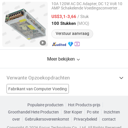
10A 120W AC DC Adapter, DC 12 Volt 10
AMP Schakelende Voedingsconverter
Shenzhen Langbo Technology Co., Ltd.
LED Driver LED Lichtstrip
Transformator
/ Stuk
3D Printer CCTV Beveiligingssysteem 12V
US$3,1-3,66
Voedingsbron
Guangdong, China
Sinds 2024
(MOQ)
100 Stukken
Verstuur aanvraag
Meer bekijken
Verwante Opzoekopdrachten
Fabrikant van Computer Voeding
Fabrikant van Als Transformator
Populaire producten
Hot Products-prijs
Groothandel Hete Producten
Ster Koper
Pc-site
Inzichten
Fabrikant van Hoge Frequentie Voedingsbron
over
Gebruikersovereenkomst
Privacybeleid
contact
Fabrikant van Hoge Spanning Voedingsbron
Copyright © 2026 Focus Technology Co., Ltd. All Rights Reserved