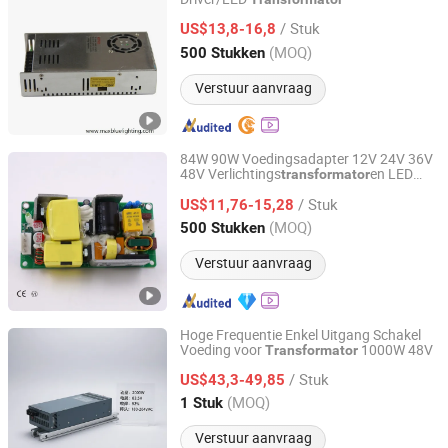
Shenzhen Maxblue Lighting Co., Ltd.
/ Stuk
US$13,8-16,8
Guangdong, China
Sinds 2015
(MOQ)
500 Stukken
Verstuur aanvraag
84W 90W Voedingsadapter 12V 24V 36V
48V Verlichtings
en LED
transformator
Fuhua Electronic Co., Ltd.
Strip Lamp Driver Voedingsadapter Open
/ Stuk
Frame Voeding
US$11,76-15,28
Guangdong, China
Sinds 2024
(MOQ)
500 Stukken
Verstuur aanvraag
Hoge Frequentie Enkel Uitgang Schakel
Voeding voor
1000W 48V
Transformator
Zhejiang Leyu Electric Co., Ltd.
/ Stuk
US$43,3-49,85
Zhejiang, China
Sinds 2011
(MOQ)
1 Stuk
Verstuur aanvraag