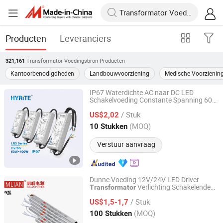
Producten
Leveranciers
Transformator Voedingsbron
Producten
321,161
Kantoorbenodigdheden
Landbouwvoorziening
Medische Voorzienin
IP67 Waterdichte AC naar DC LED
Schakelvoeding Constante Spanning 60W
Hyrite Lighting Co.
400W Driver 12V 24V Verlichting
/ Stuk
en
US$2,02
Transformator
Guangdong, China
Sinds 2014
(MOQ)
10 Stukken
Verstuur aanvraag
Dunne Voeding 12V/24V LED Driver
Verlichting Schakelende
Transformator
Zhongshan Minglian Electronic Co., Ltd.
Voeding Lichtdoos voor LED
/ Stuk
US$1,5-1,7
Guangdong, China
Sinds 2025
(MOQ)
100 Stukken