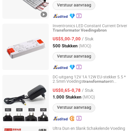
Verstuur aanvraag
Inventronics LED Constant Current Driver
Transformator
Voedingsbron
Ninghai Yingjiao Electrical Co., Ltd.
/ Stuk
US$5,00-7,00
Zhejiang, China
Sinds 2006
(MOQ)
500 Stukken
Verstuur aanvraag
DC-uitgang 12V 1A 12W EU-stekker 5.5 *
2.5mm Voedings
en
transformator
Shenzhen Jiajiayuan Electronic Co., Ltd.
Constant Voltage DC Regulated
/ Stuk
Schakelvoeding voor het Monitoren van
US$0,65-0,78
LED-verlichting
Guangdong, China
Sinds 2025
(MOQ)
1.000 Stukken
Verstuur aanvraag
Ultra Dun en Slank Schakelende Voeding