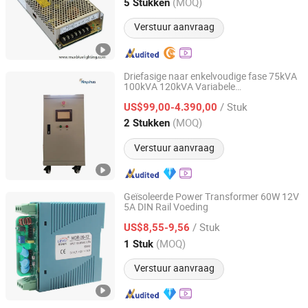
Guangdong, China
Sinds 2015
(MOQ)
5 Stukken
Verstuur aanvraag
Driefasige naar enkelvoudige fase 75kVA
100kVA 120kVA Variabele
Jinan Xinyuhua Energy Technology Co., Ltd.
Frequentie
50Hz naar 60Hz
transformator
/ Stuk
AC
US$99,00-4.390,00
Voedingsbron
Shandong, China
Sinds 2021
(MOQ)
2 Stukken
Verstuur aanvraag
Geïsoleerde Power Transformer 60W 12V
5A DIN Rail Voeding
Zhejiang Leyu Electric Co., Ltd.
/ Stuk
US$8,55-9,56
Zhejiang, China
Sinds 2011
(MOQ)
1 Stuk
Verstuur aanvraag