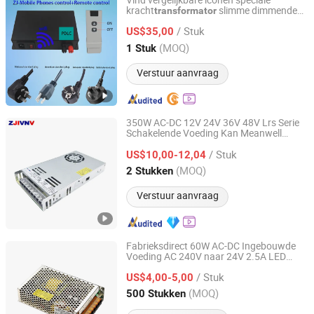
Vind vergelijkbare iconen speciale
kracht
slimme dimmende
transformator
Guangdong Chenghui Power Supply Co., Ltd.
glasfilm
AC 48-60V
voedingsbron
/ Stuk
elektronisch gecontroleerde atomisatie
US$35,00
205mm lengte voor
Guangdong, China
Sinds 2026
(MOQ)
1 Stuk
Verstuur aanvraag
350W AC-DC 12V 24V 36V 48V Lrs Serie
Schakelende Voeding Kan Meanwell
Yueqing Zhijiu Electric Co., Ltd.
Voeding Vervangen Lrs-
Transformator
/ Stuk
350-12 Lrs-350-24 Lrs-350-36 Lrs-350-48
US$10,00-12,04
Zhejiang, China
Sinds 2025
(MOQ)
2 Stukken
Verstuur aanvraag
Fabrieksdirect 60W AC-DC Ingebouwde
Voeding AC 240V naar 24V 2.5A LED
Ninghai Yingjiao Electrical Co., Ltd.
Transformator
/ Stuk
US$4,00-5,00
Zhejiang, China
Sinds 2006
(MOQ)
500 Stukken