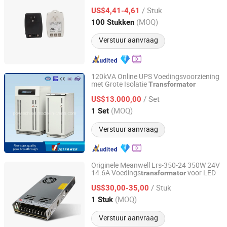
/ Stuk
US$4,41-4,61
Anhui, China
Sinds 2020
(MOQ)
100 Stukken
Verstuur aanvraag
120kVA Online UPS Voedingsvoorziening
met Grote Isolatie
Transformator
Qingdao Powtech Electronics Co., Ltd.
/ Set
US$13.000,00
Shandong, China
Sinds 2008
(MOQ)
1 Set
Verstuur aanvraag
Originele Meanwell Lrs-350-24 350W 24V
14.6A Voedings
voor LED
transformator
Wuhan Su Wei Tong Da Technology Co., Ltd.
/ Stuk
US$30,00-35,00
Hubei, China
Sinds 2020
(MOQ)
1 Stuk
Verstuur aanvraag