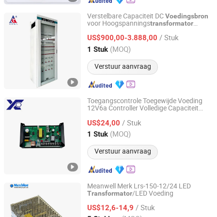
Verstelbare Capaciteit DC
Voedingsbron
voor Hoogspannings
transformator
Shandong Angao Electric Equipment Co., Ltd.
Schakeling IP30
Voedingsbron
/ Stuk
US$900,00-3.888,00
Shandong, China
Sinds 2025
(MOQ)
1 Stuk
Verstuur aanvraag
Toegangscontrole Toegewijde Voeding
12V6a Controller Volledige Capaciteit
Zhaoqing Nuofeng Intelligent Technology Co., Ltd.
Schakel Voeding Gebouw
Transformator
/ Stuk
Magnetische Slot Voedingsdoos
US$24,00
Guangdong, China
Sinds 2025
(MOQ)
1 Stuk
Verstuur aanvraag
Meanwell Merk Lrs-150-12/24 LED
/LED Voeding
Transformator
Shenzhen Maxblue Lighting Co., Ltd.
/ Stuk
US$12,6-14,9