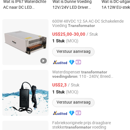
Wat is IP67 Waterdichte
Wat is Dunne Voeding
Wat is DC-uitg
AC naar DC LED
12V/24V LED Driver
1A 12W EU-stekk
Schakelvoeding
Transformator
2.5mm
Constante Spanning 60W
Verlichting Schakelende
Voedingstrans
600W 48VDC 12.5A AC-DC Schakelende
400W Driver 12V 24V
Voeding Lichtdoos voor
Constant Volta
Voeding
Transformator
Zhejiang Ximeng Electronic Technology Co., Ltd.
Verlichting
LED
Regulated
/ Stuk
US$25,00-30,00
Transformatoren
Schakelvoeding
Zhejiang, China
Sinds 2009
(MOQ)
1 Stuk
Monitoren van 
verlichting
Verstuur aanvraag
Waterdispenser
transformator
: 110 - 240V, Breed
voedingsbron
Shandong Saina International Trade Co., Ltd.
spanningsbereik
/ Stuk
US$2,3
Shandong, China
Sinds 2025
(MOQ)
1 Stuk
Verstuur aanvraag
Fabrieksoriginele prijs draagbare
stekker
voeding
transformator
AL Transfo Technology Limited