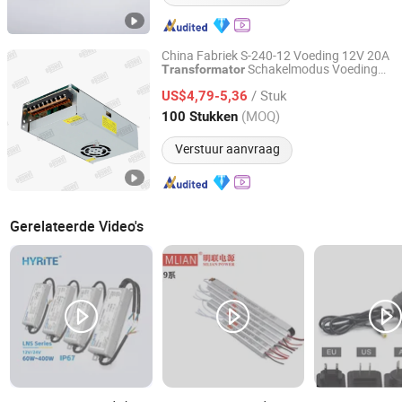
China Fabriek S-240-12 Voeding 12V 20A
Schakelmodus Voeding
Transformator
Shenzhen Langbo Technology Co., Ltd.
DC LED Schakelvoeding voor LED
/ Stuk
Verlichtingsoplossingen
US$4,79-5,36
Guangdong, China
Sinds 2024
(MOQ)
100 Stukken
Verstuur aanvraag
Gerelateerde Video's