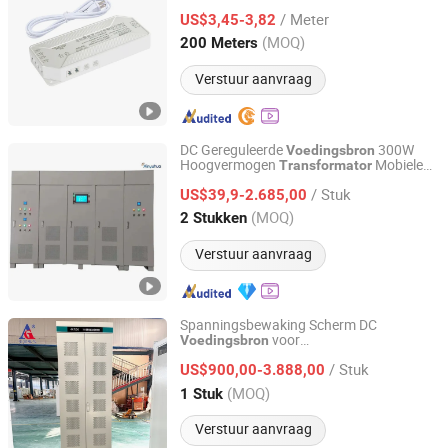
Licht DuPont
Onder Kast
Transformator
/ Meter
LED Driver
US$3,45-3,82
Guangdong, China
Sinds 2022
(MOQ)
200 Meters
Verstuur aanvraag
DC Gereguleerde
300W
Voedingsbron
Hoogvermogen
Mobiele
Transformator
Jinan Xinyuhua Energy Technology Co., Ltd.
Telefoon Onderhoud Gereedschap
/ Stuk
Apparatuur
US$39,9-2.685,00
Shandong, China
Sinds 2021
(MOQ)
2 Stukken
Verstuur aanvraag
Spanningsbewaking Scherm DC
voor
Voedingsbron
Shandong Angao Electric Equipment Co., Ltd.
Hoogspannings
Schakeling
transformator
/ Stuk
IP30 Beveiligingsniveau
US$900,00-3.888,00
Voedingsbron
Shandong, China
Sinds 2025
(MOQ)
1 Stuk
Verstuur aanvraag