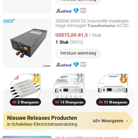
2000W 300V DC Industriële Voedingen
Hoge Vermogen
AC DC
Transformator
Yueqing Chuxi Electric Co., Ltd.
Verstelbare Schakelvoeding
/ Stuk
US$75,00-81,5
Zhejiang, China
Sinds 2021
(MOQ)
1 Stuk
Verstuur aanvraag
3 Weergaven
14 Weergaven
11 Weergaven
Nieuwe Releases Producten
60+ Weergaven
in Schakelaar-Electricteitsaansluiting