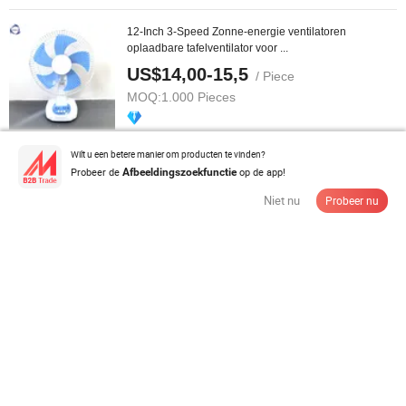
12-Inch 3-Speed Zonne-energie ventilatoren
oplaadbare tafelventilator voor ...
US$14,00-15,5
/ Piece
MOQ:
1.000 Pieces
Contacteer de Leverancier
Wilt u een betere manier om producten te vinden?
Probeer de
op de app!
Afbeeldingszoekfunctie
Niet nu
Probeer nu
USB Bureau Draagbare Tafel Sterke Wind Stille Kleine
Vouwbare Elektrische 3 ...
US$2,23-3,11
/ Piece
MOQ:
1.000 Pieces
Contacteer de Leverancier
Oplaadbare Zonneventilator Lithiumbatterij 12 Inch