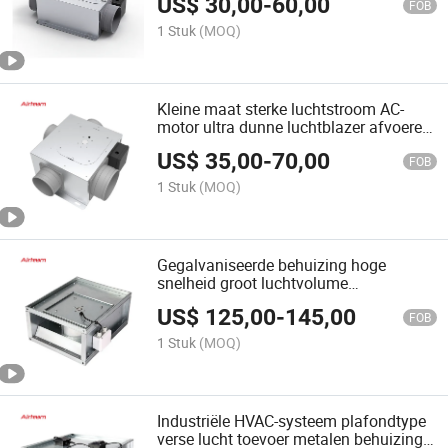
US$
30,00
-
60,00
kanaalventilator
FOB
1 Stuk
(MOQ)
Kleine maat sterke luchtstroom AC-
motor ultra dunne luchtblazer afvoeren
verse luchtvoorziening multi-poort
US$
35,00
-
70,00
centrifugale ventilator
FOB
1 Stuk
(MOQ)
Gegalvaniseerde behuizing hoge
snelheid groot luchtvolume
gemakkelijke onderhoud ventilator
US$
125,00
-
145,00
rechthoekig kanaal ventilator
FOB
1 Stuk
(MOQ)
Industriële HVAC-systeem plafondtype
verse lucht toevoer metalen behuizing