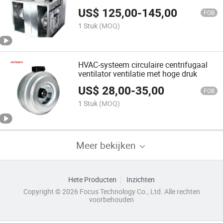
luchtblazer rookafvoer elektrische
US$
125,00
-
145,00
ventilatie centrifugale rechthoekige
FOB
kanaalventilator
1 Stuk
(MOQ)
HVAC-systeem circulaire centrifugaal
ventilator ventilatie met hoge druk
US$
28,00
-
35,00
FOB
1 Stuk
(MOQ)
Meer bekijken
Hete Producten
Inzichten
Copyright © 2026 Focus Technology Co., Ltd. Alle rechten
voorbehouden