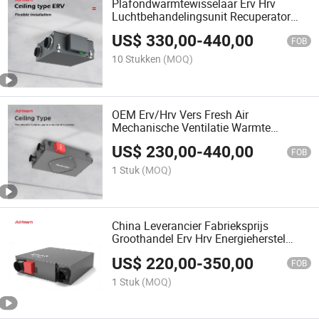
Plafondwarmtewisselaar Erv Hrv
Luchtbehandelingsunit Recuperator
Energieherstelventilator
US$
330,00
-
440,00
FOB
10 Stukken
(MOQ)
OEM Erv/Hrv Vers Fresh Air
Mechanische Ventilatie Warmte
Terugwin Ventilator HVAC Systeem
US$
230,00
-
440,00
FOB
1 Stuk
(MOQ)
China Leverancier Fabrieksprijs
Groothandel Erv Hrv Energieherstel
Ventilatie Ventilator
US$
220,00
-
350,00
FOB
1 Stuk
(MOQ)