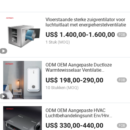
Vloerstaande sterke zuigventilator voor
luchtuitlaat met energieherstelventilatie
US$
1.400,00
-
1.600,00
FOB
1 Stuk
(MOQ)
ODM OEM Aangepaste Ductloze
Warmtewisselaar Ventilatie
Energieherstelventilator HVAC Systeem
US$
198,00
-
290,00
FOB
10 Stukken
(MOQ)
ODM OEM Aangepaste HVAC
Luchtbehandelingsunit Erv/Hrv
Warmte-
US$
330,00
-
440,00
terugwinningsventilatiesysteem
FOB