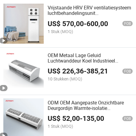
Vrijstaande HRV ERV ventilatiesysteem
luchtbehandelingsunit
energieherwinning ventilator
US$
570,00
-
600,00
FOB
1 Stuk
(MOQ)
OEM Metaal Lage Geluid
Luchtwanddeur Koel Industrieel
Centrifugaal Luchtgordijn
US$
226,36
-
385,21
FOB
10 Stukken
(MOQ)
ODM OEM Aangepaste Onzichtbare
Deurgordijn Warmte-isolatie
Kruisstroom Luchtgordijn
US$
52,00
-
135,00
FOB
1 Stuk
(MOQ)