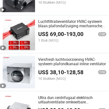
10 Stukken
(MOQ)
Luchtfiltratieventilator HVAC-systeem
blaas plafondafzuiging mechanische
ventilatie kanaalventilator
US$
69,00
-
193,00
FOB
1 Stuk
(MOQ)
Versfresh luchtvoorziening HVAC-
systeem plafondkanaal inline ventilator
US$
38,10
-
128,58
FOB
10 Stukken
(MOQ)
Ultra dun centrifugaal elektrisch
uitlaatventilatie omkeerbare
plafondtype elektrische blower