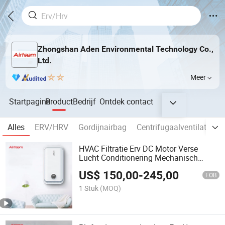
Zhongshan Aden Environmental Technology Co.,
Ltd.
Meer
Startpagina
Product
Bedrijf
Ontdek
contact
Alles
ERV/HRV
Gordijnairbag
Centrifugaalventilator
HVAC Filtratie Erv DC Motor Verse
Lucht Conditionering Mechanisch
Ventilatiesysteem
US$
150,00
-
245,00
FOB
1 Stuk
(MOQ)