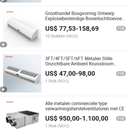
Groothandel Boogvormig Ontwerp
Explosiebestendige Bovenluchttoevoer
Onzichtbare Deurluifel Eenheid
US$
77,53
-
158,69
Temperatuurisolatie Centrifugaal
FOB
Ventilatortype Luchtgordijn
10 Stukken
(MOQ)
3FT/4FT/5FT/6FT Metalen Stille
Onzichtbare Ambient Kruisstroom
Luchtgordijn met Afstandsbediening
US$
47,00
-
98,00
FOB
1 Stuk
(MOQ)
Alle metalen commerciële type
verwarmingsherstelventilatoren met CE
US$
950,00
-
1.100,00
FOB
1 Stuk
(MOQ)