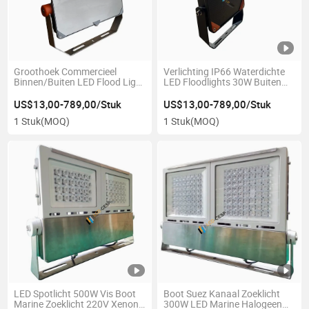
Groothoek Commercieel
Verlichting IP66 Waterdichte
Binnen/Buiten LED Flood Light
LED Floodlights 30W Buiten
100W Verlichting 3000K
LED Floodlights voor Tuin,
Buitenverlichting Flood &
Tuin, Garage, 3000K Witte LED
US$13,00-789,00/Stuk
US$13,00-789,00/Stuk
Beveiligingslichten 15000lm
Beveiligingslamp, Mistig Glas
1 Stuk
(MOQ)
1 Stuk
(MOQ)
LED Flood Light IP66
Anti Glare
Waterdicht
LED Spotlicht 500W Vis Boot
Boot Suez Kanaal Zoeklicht
Marine Zoeklicht 220V Xenon
300W LED Marine Halogeen