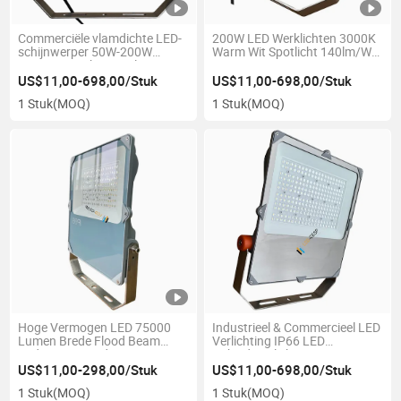
Commerciële vlamdichte LED-
200W LED Werklichten 3000K
schijnwerper 50W-200W
Warm Wit Spotlicht 140lm/W
3000K IP66 Ik08 150lm/W
Lamp
100-305VAC 18-32VDC met
US$11,00-698,00/Stuk
US$11,00-698,00/Stuk
Dali of DMX512 bediening voor
1 Stuk
(MOQ)
1 Stuk
(MOQ)
buitenfabriek en industriële
verlichting
Hoge Vermogen LED 75000
Industrieel & Commercieel LED
Lumen Brede Flood Beam
Verlichting IP66 LED
90deg Verspreider Buiten
Gebiedsverlichting 100W LED
Floodlights met
Flood Area Light - 15, 000
US$11,00-298,00/Stuk
US$11,00-698,00/Stuk
Bewegingssensor Buiten
Lumen - 450W Metaalhalide
1 Stuk
(MOQ)
1 Stuk
(MOQ)
Geïntegreerde LED Floodlights
Equivalent - 5700K