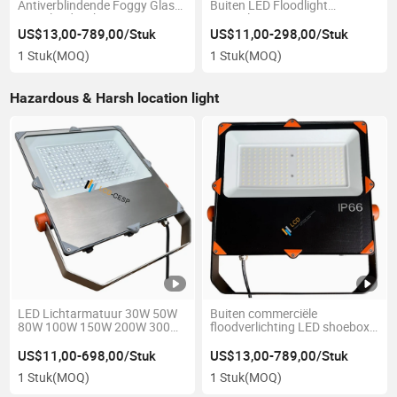
Antiverblindende Foggy Glass
Buiten LED Floodlight
LED Flood Lights 30W LED
Equivalent 3000W HID
Flood Lights 220V
Lampen LED Spotlicht 60deg
US$13,00-789,00/Stuk
US$11,00-298,00/Stuk
Wandgemonteerd voor Buiten-
Medium Wandmontage,
1 Stuk
(MOQ)
1 Stuk
(MOQ)
en Beveiligingsverlichting
75000 Lumen,
Buitenbeveiligings Floodlight
Hazardous & Harsh location light
LED Lichtarmatuur 30W 50W
Buiten commerciële
80W 100W 150W 200W 300W
floodverlichting LED shoebox
400W Waterdicht IP66
floodlight, 100 Watt, 12700
Floodlight
Lumen, 120-277V, 4000K, anti-
US$11,00-698,00/Stuk
US$13,00-789,00/Stuk
glare foggy glas & zwarte
1 Stuk
(MOQ)
1 Stuk
(MOQ)
afwerking