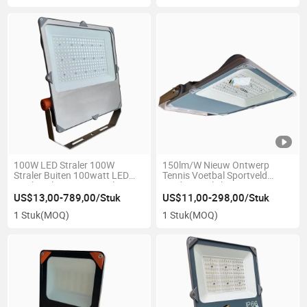
500W, IP66, Slip Fitter
100W LED Straler 100W
150lm/W Nieuw Ontwerp
Straler Buiten 100watt LED
Tennis Voetbal Sportveld
Stralingslampen 15000lm LED
Stadion Verlichting Lampen
Stralers IP66 Straler 110V LED
Spotlights 200W 400W 500W
US$13,00-789,00/Stuk
US$11,00-298,00/Stuk
Reflector Licht
100-277VAC 50/60Hz LED
1 Stuk
(MOQ)
1 Stuk
(MOQ)
Floodlight Licht 4000K (Grijs)