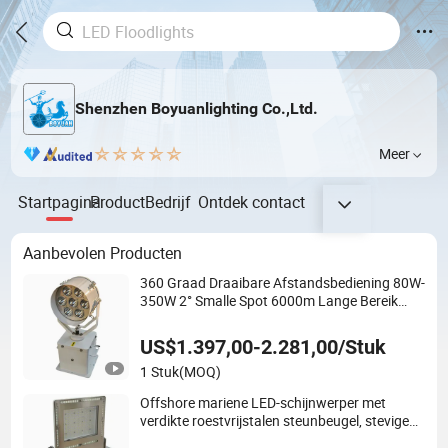
Shenzhen Boyuanlighting Co.,Ltd.
Meer
Startpagina
Product
Bedrijf
Ontdek
contact
Aanbevolen Producten
360 Graad Draaibare Afstandsbediening 80W-
350W 2° Smalle Spot 6000m Lange Bereik
LED Zoeklicht voor Marine Zee Zoek- en
Redding Hoogvermogen Boot 230VAC 24VDC
US$1.397,00-2.281,00/Stuk
1 Stuk
(MOQ)
Offshore mariene LED-schijnwerper met
verdikte roestvrijstalen steunbeugel, stevige
installatie, antivibratie, corrosiebestendig,