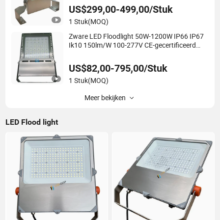
snelle levering
US$299,00-499,00/Stuk
1 Stuk
(MOQ)
Zware LED Floodlight 50W-1200W IP66 IP67
Ik10 150lm/W 100-277V CE-gecertificeerd
voor maritieme havens, industriële locaties,
beveiliging en verlichting van gebouwen
US$82,00-795,00/Stuk
1 Stuk
(MOQ)
Meer bekijken
LED Flood light