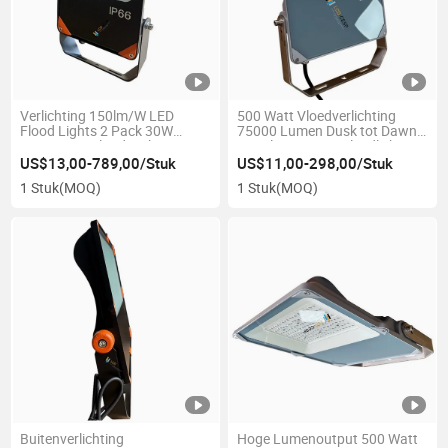
Verlichting 150lm/W LED
500 Watt Vloedverlichting
Flood Lights 2 Pack 30W
75000 Lumen Dusk tot Dawn
Buiten LED Flood Lights 9000
Beveiligings LED Vloedlicht
Lumen voor Tuin, Tuin, Garage,
5000K
US$13,00-789,00/Stuk
US$11,00-298,00/Stuk
5000K Witte LED
1 Stuk
(MOQ)
1 Stuk
(MOQ)
Beveiligingslamp, CE RoHS
Gecertificeerd
Buitenverlichting
Hoge Lumenoutput 500 Watt