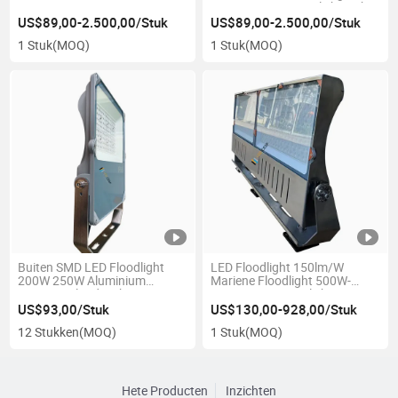
Lamp 1000W
3000W Marine Spotlicht Licht
US$89,00-2.500,00/Stuk
US$89,00-2.500,00/Stuk
1 Stuk
(MOQ)
1 Stuk
(MOQ)
Buiten SMD LED Floodlight
LED Floodlight 150lm/W
200W 250W Aluminium
Mariene Floodlight 500W-
Legering Flood Light Fittingen
1500W RGBW Verlichting
US$93,00/Stuk
US$130,00-928,00/Stuk
12 Stukken
(MOQ)
1 Stuk
(MOQ)
Hete Producten
Inzichten