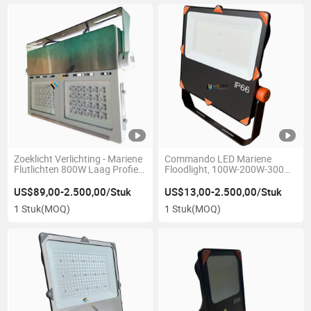
Zoeklicht Verlichting - Mariene
Commando LED Mariene
Flutlichten 800W Laag Profiel
Floodlight, 100W-200W-300W-
LED Verspreider Licht - 120deg
400W-500W-600W-800W-
1000W, 120-277VAC, Medium
US$89,00-2.500,00/Stuk
US$13,00-2.500,00/Stuk
Flood, 5000K, Verlichting voor
1 Stuk
(MOQ)
1 Stuk
(MOQ)
Vissersschepen