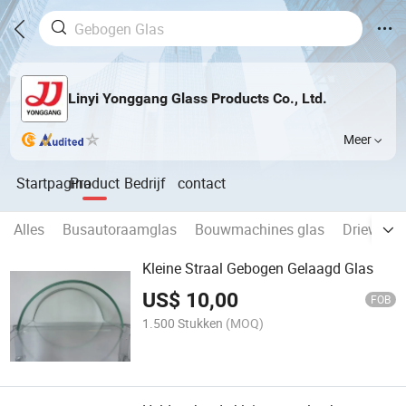
Linyi Yonggang Glass Products Co., Ltd.
Meer
Startpagina
Product
Bedrijf
contact
Alles
Busautoraamglas
Bouwmachines glas
Driewiele
Kleine Straal Gebogen Gelaagd Glas
US$
10,00
FOB
1.500 Stukken
(MOQ)