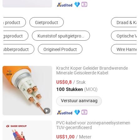
Draad & Kabel
Stroomkabel
Optische Vezels & Kabel
Communicatie Kabel
Wire Harness
PV Kabel
Kracht Koper Geleider Brandwerende
Minerale Geïsoleerde Kabel
Shenghua Jiaolian Cable(Henan) Co., Ltd.
/ Stuk
US$0,8
Henan, China
Sinds 2025
(MOQ)
100 Stukken
Verstuur aanvraag
PVC-kabel voor zonnepaneelsystemen
TUV-gecertificeerd
Yangzhou Saige Wiring Technology Group Co., Ltd.
/ Meter
US$1,00