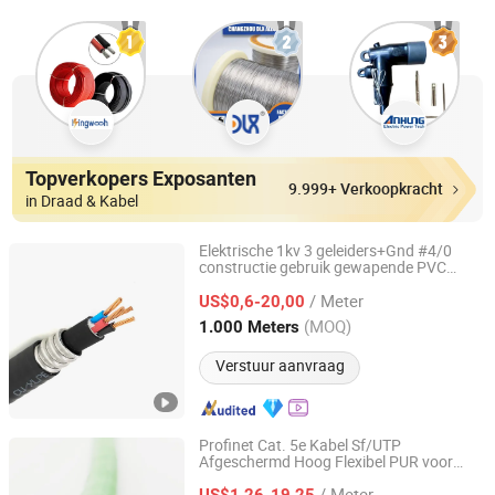
Topverkopers Exposanten
9.999+ Verkoopkracht
in Draad & Kabel
Elektrische 1kv 3 geleiders+Gnd #4/0
constructie gebruik gewapende PVC
Hebei Huatong Wires & Cables Group Co., Ltd.
algehele omhulde elektrische Teck90
/ Meter
krachtkabel
US$0,6-20,00
Hebei, China
Sinds 2015
(MOQ)
1.000 Meters
Verstuur aanvraag
Profinet Cat. 5e Kabel Sf/UTP
Afgeschermd Hoog Flexibel PUR voor
Shanghai Aein Wire & Cable Co., Ltd.
Sleufkettingkabel
/ Meter
US$1,26-19,25