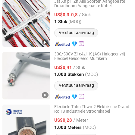
Jst Xh pH Zh Alle Soorten Aangepaste
Draadboom Aangepaste Kabel
Shijiazhuang OurPCB Tech. Ltd.
/ Stuk
US$0,3-0,8
Hebei, China
Sinds 2023
(MOQ)
1 Stuk
Verstuur aanvraag
300/500V Z1c4z1-K (AS) Halogeenvrij
Flexibel Geïsoleerd Multikern
Shanghai Aein Wire & Cable Co., Ltd.
Besturingskabel
/ Stuk
US$0,41
Shanghai, China
Sinds 2021
(MOQ)
1.000 Stukken
Verstuur aanvraag
Flexibele Thhn Thwn-2 Elektrische Draad
RoHS Industriële Stroomkabel
Shanghai Aein Wire & Cable Co., Ltd.
/ Meter
US$0,28
Shanghai, China
Sinds 2021
(MOQ)
1.000 Meters