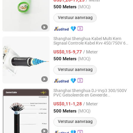
Shanghai, China
Sinds 2021
(MOQ)
500 Meters
Verstuur aanvraag
Shanghai Shenghua Kabel Multi Kern
Signaal Controle Kabel Kvv 450/750V 60
Shanghai Shenghua Cable Co., Ltd.
X1.5 Sq mm Onbeschermd Fabriek Top
/ Meter
Kwaliteit
US$0,15-9,77
Shanghai, China
Sinds 2023
(MOQ)
500 Meters
Verstuur aanvraag
Shanghai Shenghua DJ-Vvp3 300/500V
PVC Geïsoleerde en Geveerde
Shanghai Shenghua Cable Co., Ltd.
Instrumentatiekabel
/ Meter
US$0,11-1,28
Shanghai, China
Sinds 2023
(MOQ)
500 Meters
Verstuur aanvraag