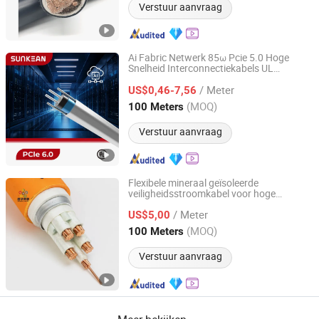
Verstuur aanvraag
Ai Fabric Netwerk 85ω Pcie 5.0 Hoge
Snelheid Interconnectiekabels UL
Sunkean Cable Co., Ltd.
Gecertificeerd
/ Meter
US$0,46-7,56
Jiangsu, China
Sinds 2024
(MOQ)
100 Meters
Verstuur aanvraag
Flexibele mineraal geïsoleerde
veiligheidsstroomkabel voor hoge
Shenghua Jiaolian Cable(Henan) Co., Ltd.
spanning
/ Meter
US$5,00
Henan, China
Sinds 2025
(MOQ)
100 Meters
Verstuur aanvraag