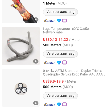
Jiangsu, China
Sinds 2025
(MOQ)
1 Meter
Verstuur aanvraag
Lage Temperatuur -60°C Cat5e
Netwerkkabel
Shanghai Aein Wire & Cable Co., Ltd.
/ Meter
US$0,13-11,22
Shanghai, China
Sinds 2021
(MOQ)
500 Meters
Verstuur aanvraag
0.6/1kv ASTM Standaard Duplex Triplex
Quadruplex Service Drop Kabel AAC AAAC
Henan Jinshui Cable Group Co., Ltd.
ACSR Geleider ABC Kabel Elektrische
/ Meter
Kabel Elektrische Draad Kabel
US$9,9-19,9
Henan, China
Sinds 2007
(MOQ)
500 Meters
Verstuur aanvraag