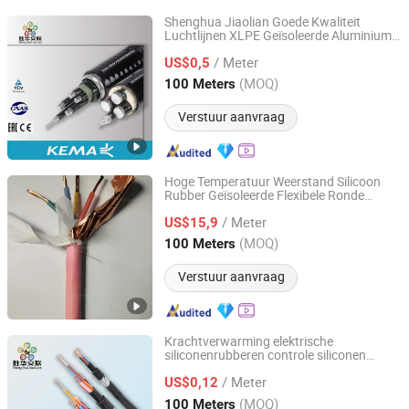
Shenghua Jiaolian Goede Kwaliteit
Luchtlijnen XLPE Geïsoleerde Aluminium
Shenghua Jiaolian Cable(Henan) Co., Ltd.
Geleider Bovenleiding Kabel
/ Meter
US$0,5
Henan, China
Sinds 2025
(MOQ)
100 Meters
Verstuur aanvraag
Hoge Temperatuur Weerstand Silicoon
Rubber Geïsoleerde Flexibele Ronde
Chang'an International Trade (Henan) Co., Ltd.
Koperdraad LSZH Cu XLPE PVC
/ Meter
Elektrische Krachtkabel
US$15,9
Henan, China
Sinds 2026
(MOQ)
100 Meters
Verstuur aanvraag
Krachtverwarming elektrische
siliconenrubberen controle siliconen
Shenghua Jiaolian Cable(Henan) Co., Ltd.
geïsoleerde computerkabel flexibele
/ Meter
elektrische krachtbedrading kabel
US$0,12
Henan, China
Sinds 2025
(MOQ)
100 Meters