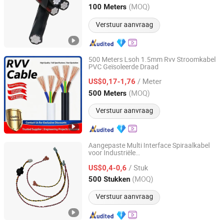
Henan, China
Sinds 2026
(MOQ)
100 Meters
Verstuur aanvraag
500 Meters Lsoh 1.5mm Rvv Stroomkabel
PVC Geïsoleerde Draad
Inner Mongolia Zhengbiao Jinda Cable Co., Ltd.
/ Meter
US$0,17-1,76
InnerMongolia, China
Sinds 2026
(MOQ)
500 Meters
Verstuur aanvraag
Aangepaste Multi Interface Spiraalkabel
voor Industriële
DONGGUAN YIXIAN ELECTRONIC TECHNOLOGY CO., LTD.
Automatiseringssystemen
/ Stuk
US$0,4-0,6
Guangdong, China
Sinds 2021
(MOQ)
500 Stukken
Verstuur aanvraag