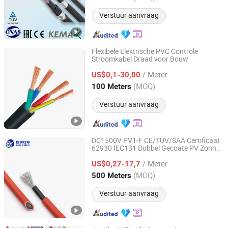
Verstuur aanvraag
Flexibele Elektrische PVC Controle
Stroomkabel Draad voor Bouw
Tianjin Guanyu Electric Wire and Cable Co., Ltd.
/ Meter
US$0,1-30,00
Tianjin, China
Sinds 2026
(MOQ)
100 Meters
Verstuur aanvraag
DC1500V PV1-F CE/TUV/SAA Certificaat
62930 IEC131 Dubbel Gecoate PV Zonne-
Shanghai Aein Wire & Cable Co., Ltd.
energie Verlengkabel
/ Meter
US$0,27-17,7
Shanghai, China
Sinds 2021
(MOQ)
500 Meters
Verstuur aanvraag