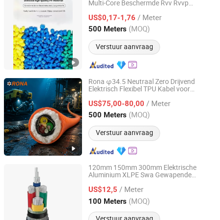
Multi-Core Beschermde Rvv Rvvp
Inner Mongolia Zhengbiao Jinda Cable Co., Ltd.
Stroomkabel
/ Meter
US$0,17-1,76
InnerMongolia, China
Sinds 2026
(MOQ)
500 Meters
Verstuur aanvraag
Rona φ34.5 Neutraal Zero Drijvend
Elektrisch Flexibel TPU Kabel voor
Shanghai RONA Cable Co., Ltd
Onderwater ROV's
/ Meter
US$75,00-80,00
Shanghai, China
Sinds 2025
(MOQ)
500 Meters
Verstuur aanvraag
120mm 150mm 300mm Elektrische
Aluminium XLPE Swa Gewapende
Chang'an International Trade (Henan) Co., Ltd.
Koperen Ondergrondse Distributielijn
/ Meter
Stroomkabel
US$12,5
Henan, China
Sinds 2026
(MOQ)
100 Meters
Verstuur aanvraag