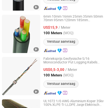
6mm 10mm 16mm 25mm 35mm 50mm
70mm 95mm 120mm 185mm
Chang'an International Trade (Henan) Co., Ltd.
Cu/PVC/PVC CV XLPE LSZH
/ Meter
Vlamvertragend Gewapend Elektrisch
US$15,9
Ondergronds Koper Aluminium Kabel
Henan, China
Sinds 2026
(MOQ)
100 Meters
Verstuur aanvraag
Fabrieksprijs Geofysische 5/16
Monoconductor Put Logging Kabels
Huadong Cable Jiaozuo Co., Ltd
Gewapende Wireline Logging Kabels
/ Meter
US$0,5-3,00
Henan, China
Sinds 2011
(MOQ)
100 Meters
Verstuur aanvraag
UL1072 1/0 AWG Aluminium Koper 35kv
100% XLPE-Tr LLDPE Jasje Elektrisch
Hebei Huatong Wires & Cables Group Co., Ltd.