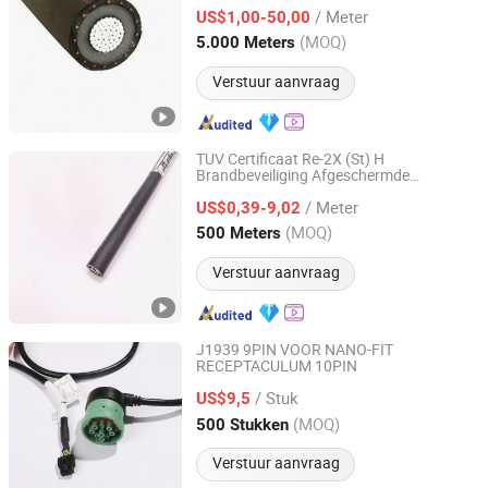
Mv90 Middelspanning Primaire Ud Epr
/ Meter
Elektrische Krachtkabel
US$1,00-50,00
Hebei, China
Sinds 2015
(MOQ)
5.000 Meters
Verstuur aanvraag
TUV Certificaat Re-2X (St) H
Brandbeveiliging Afgeschermde
Shanghai Aein Wire & Cable Co., Ltd.
Meervoudige Geleider
/ Meter
Instrumentatiekabel
US$0,39-9,02
Shanghai, China
Sinds 2021
(MOQ)
500 Meters
Verstuur aanvraag
J1939 9PIN VOOR NANO-FIT
RECEPTACULUM 10PIN
Airspeed Manufacturing (Dongguan) Limited
/ Stuk
US$9,5
Guangdong, China
Sinds 2026
(MOQ)
500 Stukken
Verstuur aanvraag