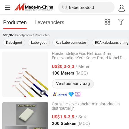
Producten
Leveranciers
kabelproduct
Producten
590,960
Kabelgoot
kabelgoot
Rca-kabelconnector
RCA-kabelaansluiting
Huishoudelijke Fios Eletricos 4mm
Enkelvoudige Kern Koper Draad Kabel De
Hongtai Cable Co., Ltd.
Koper Elektrische Draad Elektrisch
/ Meter
Product
US$0,3-2,3
Hebei, China
Sinds 2025
(MOQ)
100 Meters
Verstuur aanvraag
Optische vezelkabelterminalproduct in
distributielijn
Vilun Electric Co., Ltd.
/ Stuk
US$1,8-3,5
Jilin, China
Sinds 2022
(MOQ)
200 Stukken