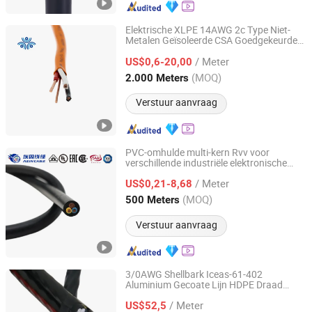
Elektrische XLPE 14AWG 2c Type Niet-
Metalen Geïsoleerde CSA Goedgekeurde
Hebei Huatong Wires & Cables Group Co., Ltd.
Elektrische Gebouw Ondergrondse
/ Meter
Nmd90 Nmwu Stroomkabel
US$0,6-20,00
Hebei, China
Sinds 2015
(MOQ)
2.000 Meters
Verstuur aanvraag
PVC-omhulde multi-kern Rvv voor
verschillende industriële elektronische
Shanghai Aein Wire & Cable Co., Ltd.
installaties kabel
/ Meter
US$0,21-8,68
Shanghai, China
Sinds 2021
(MOQ)
500 Meters
Verstuur aanvraag
3/0AWG Shellbark Iceas-61-402
Aluminium Gecoate Lijn HDPE Draad
Chang'an International Trade (Henan) Co., Ltd.
Weerbestendige AAAC XLPE Kabel voor
/ Meter
Bovenleiding Secundaire Transmissielijn
US$52,5