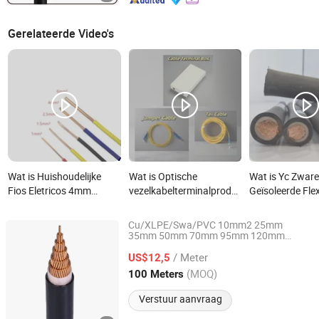
Gerelateerde Video's
Wat is Huishoudelijke
Wat is Optische
Wat is Yc Zwar
Fios Eletricos 4mm
vezelkabelterminalproduct
Geïsoleerde Fle
Enkelvoudige Kern Koper
in distributielijn
Kabel Algemee
Draad Kabel De Koper
Gebruikte Kabe
Cu/XLPE/Swa/PVC 10mm2 25mm
Elektrische Draad
Product
35mm 50mm 70mm 95mm 120mm
Chang'an International Trade (Henan) Co., Ltd.
150mm 185mm Gewapende
Elektrisch Product
/ Meter
Ondergrondse Elektrische Stroomkabel
US$12,5
Henan, China
Sinds 2026
(MOQ)
100 Meters
Verstuur aanvraag