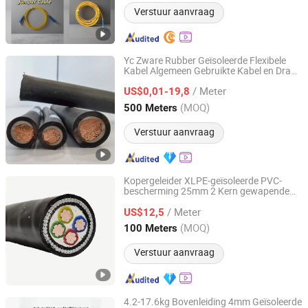
Verstuur aanvraag
Yc Zware Rubber Geïsoleerde Flexibele
Kabel Algemeen Gebruikte Kabel en Draad
Huada Cable Co., Ltd.
Product
/ Meter
US$0,01-19,8
Hebei, China
Sinds 2025
(MOQ)
500 Meters
Verstuur aanvraag
Kopergeleider XLPE-geïsoleerde PVC-
bescherming 25mm 2 Kern gewapende
Chang'an International Trade (Henan) Co., Ltd.
aluminium elektrische kabel
/ Meter
US$12,5
Henan, China
Sinds 2026
(MOQ)
100 Meters
Verstuur aanvraag
4.2-17.6kg Bovenleiding 4mm Geïsoleerde