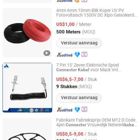
4mm 6mm 10mm Blik Koper UV PV
Fotovoltaïsch 1500V DC Xlpo Geïsoleerd
Henan Henway Electric Co., Ltd
UV Bestendig Mc4
Zonne
Connector
/ Meter
US$1,00
Kabel
Henan, China
Sinds 2024
(MOQ)
500 Meters
Verstuur aanvraag
7 Pin 15′ Zeven Elektrische Spoel
voor Mack Vnl
Connector
Kabel
Hebei Anheng Auto Parts Co., Ltd.
Freightliner Truck Trailer Onderdelen
/ Stuk
Warm
US$6,5-7,00
Hebei, China
Sinds 2022
(MOQ)
9 Stukken
Verstuur aanvraag
Fabrikant Fabrieksprijs OEM M12 D Code
4pin
Vrouwelijk Netwerk
Connector
kabel
Dongguan KaiWin Electronic Co., Ltd.
Aangepaste Flexibele
voor
Kabel
/ Stuk
Industriële Camera Automatisering
US$0,5-9,00
Controle