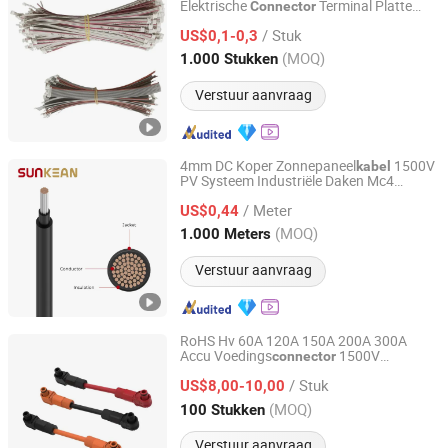
Elektrische
Terminal Platte
Connector
DONGGUAN YIXIAN ELECTRONIC TECHNOLOGY CO., LTD.
Kabel
/ Stuk
US$0,1-0,3
Guangdong, China
Sinds 2021
(MOQ)
1.000 Stukken
Verstuur aanvraag
4mm DC Koper Zonnepaneel
1500V
kabel
PV Systeem Industriële Daken Mc4
Sunkean Cable Co., Ltd.
Connector
/ Meter
US$0,44
Jiangsu, China
Sinds 2024
(MOQ)
1.000 Meters
Verstuur aanvraag
RoHS Hv 60A 120A 150A 200A 300A
Accu Voedings
1500V
connector
Shenzhen Forman Precision Industry Co., Ltd.
Draadboom Nieuwe Energie Opslag
/ Stuk
assemblage
US$8,00-10,00
Kabel
Guangdong, China
Sinds 2018
(MOQ)
100 Stukken
Verstuur aanvraag