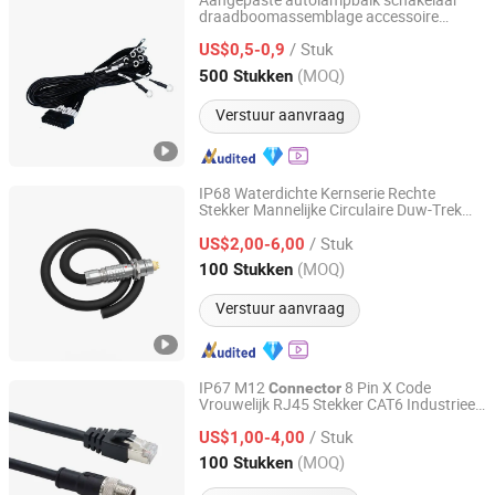
Aangepaste autolampbalk schakelaar
draadboomassemblage accessoire
DONGGUAN YIXIAN ELECTRONIC TECHNOLOGY CO., LTD.
motorfiets waterdicht elektrisch relais
/ Stuk
auto mistlamp koplamp LED
US$0,5-0,9
connector
bedrading
kabel
Guangdong, China
Sinds 2021
(MOQ)
500 Stukken
Verstuur aanvraag
IP68 Waterdichte Kernserie Rechte
Stekker Mannelijke Circulaire Duw-Trek
Shenzhen Forman Precision Industry Co., Ltd.
Zelfvergrendelende
Connector
/ Stuk
Draadboom
assemblage
US$2,00-6,00
Kabel
Guangdong, China
Sinds 2018
(MOQ)
100 Stukken
Verstuur aanvraag
IP67 M12
8 Pin X Code
Connector
Vrouwelijk RJ45 Stekker CAT6 Industrieel
Shenzhen Forman Precision Industry Co., Ltd.
Profinet Ethercat Ethernet
Dubbel
Kabel
/ Stuk
Geïsoleerde Draadboom
US$1,00-4,00
Guangdong, China
Sinds 2018
(MOQ)
100 Stukken