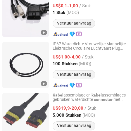
assemblage zwart voor
kabel
/ Stuk
vrachtwagenvoertuigen toepassing
US$0,1-1,00
Guangdong, China
Sinds 2026
(MOQ)
1 Stuk
Verstuur aanvraag
IP67 Waterdichte Vrouwelijke Mannelijke
Elektrische Circulaire Luchtvaart Plug
Shenzhen Forman Precision Industry Co., Ltd.
Draad Harnas
Connector
Kabel
/ Stuk
US$1,00-4,00
Guangdong, China
Sinds 2018
(MOQ)
100 Stukken
Verstuur aanvraag
assemblage en
assemblages
Kabel
kabel
gebruiken waterdichte
met
connector
Edgar Auto Harnesses Ltd.
spuitgieten IATF16949 Whma/Ipc620
/ Stuk
US$19,9-20,00
Guangdong, China
Sinds 2018
(MOQ)
5.000 Stukken
Verstuur aanvraag