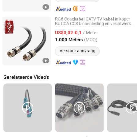
RG6 Coax
CATV TV-
in koper
kabel
kabel
Bc CCA CCS binnenleiding en vlechtwerk
Hangzhou Fuyang Tangyi Industrial Co., Ltd.
met
witte of zwarte PVC/LSZH
connector
/ Meter
Frpe-jack CE/RoHS
US$0,02-0,1
Zhejiang, China
Sinds 2022
(MOQ)
1.000 Meters
Verstuur aanvraag
Gerelateerde Video's