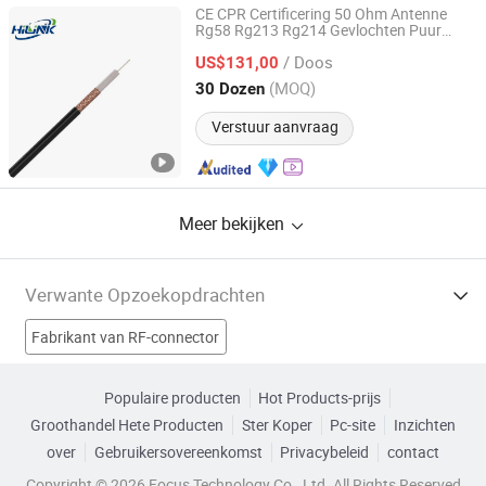
CE CPR Certificering 50 Ohm Antenne
Rg58 Rg213 Rg214 Gevlochten Puur
Hangzhou Hi Link Electronics Co., Ltd
Bliksem Koper Draad PVC PE Jacket met
/ Doos
Crimp
RF Coaxiale
voor
US$131,00
Connector
Kabel
Telecommunicatie
Zhejiang, China
Sinds 2026
(MOQ)
30 Dozen
Verstuur aanvraag
Meer bekijken
Verwante Opzoekopdrachten
Fabrikant van RF-connector
Fabrikant van Duw Trek Connector
Populaire producten
Hot Products-prijs
Groothandel Hete Producten
Ster Koper
Pc-site
Inzichten
Fabrikant van RF Coaxiale Connector
over
Gebruikersovereenkomst
Privacybeleid
contact
Fabrikant van Draadkabelconnector
Copyright © 2026 Focus Technology Co., Ltd. All Rights Reserved