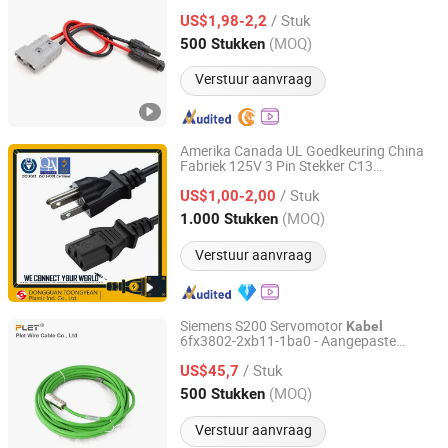
/ Stuk
US$1,98-2,2
Jiangsu, China
Sinds 2024
(MOQ)
500 Stukken
Verstuur aanvraag
Amerika Canada UL Goedkeuring China
Fabriek 125V 3 Pin Stekker C13
DONGGUAN TOONG YEAN PLASTIC IND. CO., LTD.
AC Voedings
Connector
kabel
/ Stuk
US$1,00-2,00
Guangdong, China
Sinds 2021
(MOQ)
1.000 Stukken
Verstuur aanvraag
Siemens S200 Servomotor
Kabel
6fx3802-2xb11-1ba0 - Aangepaste
Su zhou PLET Wire Cable Co., Ltd
Lengte 1-100m (Compatibel met -1BF0 /
/ Stuk
-1CA0) - Vooraf Bedraad met
US$45,7
en
Connector
Jiangsu, China
Sinds 2024
(MOQ)
500 Stukken
Verstuur aanvraag