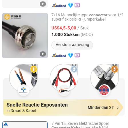
7/16 Mannelijke type
voor 1/2
connector
super flexibele RF-jumper
kabel
Jiangsu Xixia Communication Technology Co., Ltd.
/ Stuk
US$4,5-5,00
Jiangsu, China
Sinds 2022
(MOQ)
1.000 Stukken
Verstuur aanvraag
Snelle Reactie Exposanten
Minder dan 2 h
in Draad & Kabel
7 Pin 15′ Zeven Elektrische Spoel
voor Mack Vnl
Connector
Kabel