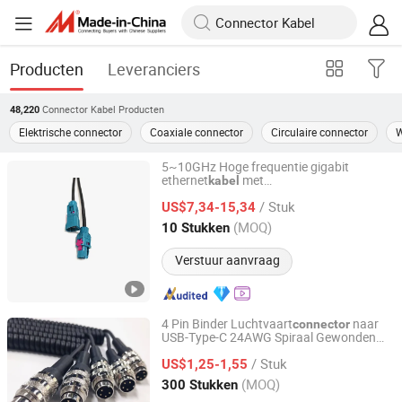
Producten
Leveranciers
Connector Kabel
Producten
48,220
Elektrische connector
Coaxiale connector
Circulaire connector
W
5~10GHz Hoge frequentie gigabit
ethernet
met
kabel
Siland Electronic (Shanghai) Co., Ltd.
Rosenberger/Te/Amphenol
connector
/ Stuk
voor de auto-industrie, medische
US$7,34-15,34
toepassingen, drones en
Shanghai, China
Sinds 2026
(MOQ)
10 Stukken
consumentenelektronica
Verstuur aanvraag
4 Pin Binder Luchtvaart
naar
connector
USB-Type-C 24AWG Spiraal Gewonden
Shanghai Fengy Cable Technology Co., Ltd.
Veer Krullende Voedings
Kabel
kabel
/ Stuk
Retractable Verleng
US$1,25-1,55
kabel
Shanghai, China
Sinds 2024
(MOQ)
300 Stukken