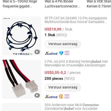
Wat is 5~10GHz Hoge
Wat is 4 Pin Binder
Wat is VDE Sta
frequentie gigabit
Luchtvaartconnector
Kernen 0.75m
ethernetkabel met
naar USB-Type-C 24AWG
1.5mm2 Voedin
Rosenberger/Te/Amphenol
Spiraal Gewonden Kabel
Europese Euro 
SFTP CAT.6A 26AWG 12-Pin Aangepaste
connector voor de auto-
Veer Krullende
IEC 19 Connect
Multifunctionele Bus Vooraf Gemaakte
Hangzhou Hangying Electronics Co., Ltd.
Besturings
met 5557 PH4.2 6P/8P
kabel
industrie, medische
Voedingskabel
/ Stuk
, UL/ROHS Gecertificeerd
US$10,00
Connector
toepassingen, drones en
Retractable Verlengkabel
Zhejiang, China
Sinds 2025
(MOQ)
1 Stuk
consumentenelektronica
Verstuur aanvraag
2 Pin Jst pH2.0 Batterij Verleng
met
kabel
Mannelijke en Vrouwelijke Aansluitingen
Quzhou Holly Electronic Co., Ltd.
/ pieces
US$0,05-0,2
Zhejiang, China
Sinds 2025
(MOQ)
200 pieces
Verstuur aanvraag
50A Anderson naar Mc4
Connector
Zonnebatterij
voor Acculader
kabel
Changzhou Xinrun Electronic Technology. Co. Ltd