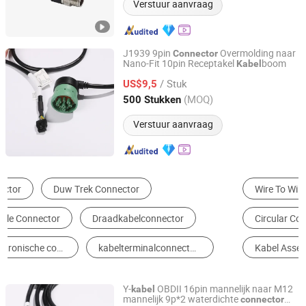
Verstuur aanvraag
J1939 9pin
Overmolding naar
Connector
Nano-Fit 10pin Receptakel
boom
Kabel
Airspeed Manufacturing (Dongguan) Limited
/ Stuk
US$9,5
Guangdong, China
Sinds 2026
(MOQ)
500 Stukken
Verstuur aanvraag
Wire To Wire Connector
Wire Harness
Circular Connector
Draad & Kabel
Kabel Assemblage
Communicatie Kabel
Y-
OBDII 16pin mannelijk naar M12
kabel
mannelijk 9p*2 waterdichte
connector
Airspeed Manufacturing (Dongguan) Limited