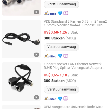
Verstuur aanvraag
VDE Standaard 3 Kernen 0.75mm2 1mm2
1.5mm2 Voedings
Europese Euro
kabel
Lanka Industrial Automation (Shanghai) Co., Ltd.
Plug naar IEC 19
Connector
/ Stuk
US$0,68-1,26
Shanghai, China
Sinds 2019
(MOQ)
300 Stukken
Verstuur aanvraag
1 naar 2 Socket LAN Ethernet Netwerk
RJ45 Plug Splitter Verlengstuk Adapter
Lanka Industrial Automation (Shanghai) Co., Ltd.
Gadget voor Computer PC
Connector
/ Stuk
Converter Laptop
US$0,65-1,18
Kabel
Shanghai, China
Sinds 2019
(MOQ)
300 Stukken
Verstuur aanvraag
OEM Aangepaste Universele Rode Witte