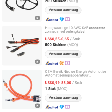
Guangdong, China
Sinds 2023
(MOQ)
200 Stukken
Verstuur aanvraag
Hoogwaardige 10 AWG SAE
connector
zonnepaneel verleng
kabel
Changzhou Xinrun Electronic Technology. Co. Ltd
/ Stuk
US$0,55-0,65
Jiangsu, China
Sinds 2024
(MOQ)
500 Stukken
Verstuur aanvraag
OEM Bereik Nieuwe Energie Automotive
Automatiseringsapparatuur
Shenzhen Ranxuan Electronic Co., Ltd.
Elektronische Producten
Kabel
/ Stuk
Draadboom met RoHS met Hv
US$0,99-88,00
Aansluitingen Pl182y-301-50-5 Te 36915
Guangdong, China
Sinds 2021
(MOQ)
1 Stuk
Verstuur aanvraag