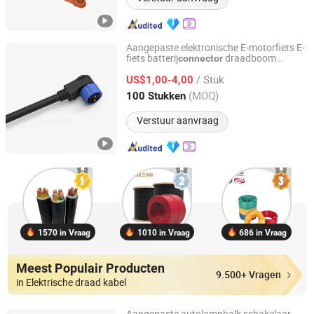
Aangepaste elektronische E-motorfiets E-
fiets batterij
draadboom
connector
Shenzhen Forman Precision Industry Co., Ltd.
assemblage
kabel
/ Stuk
US$1,00-4,00
Guangdong, China
Sinds 2018
(MOQ)
100 Stukken
Verstuur aanvraag
1570 in Vraag
1010 in Vraag
686 in Vraag
Meest Populair Producten
9.500+ Vragen
in Elektrische draad kabel