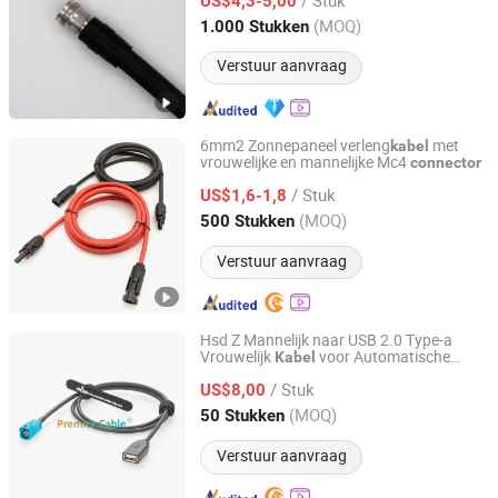
US$4,3-5,00
Jiangsu, China
Sinds 2022
(MOQ)
1.000 Stukken
Verstuur aanvraag
6mm2 Zonnepaneel verleng
met
kabel
vrouwelijke en mannelijke Mc4
connector
Changzhou Xinrun Electronic Technology. Co. Ltd
/ Stuk
US$1,6-1,8
Jiangsu, China
Sinds 2024
(MOQ)
500 Stukken
Verstuur aanvraag
Hsd Z Mannelijk naar USB 2.0 Type-a
Vrouwelijk
voor Automatische
Kabel
Pcm Cable Co., Ltd
Infotainment Gegevensinterface 4-Pin
/ Stuk
PCM-0843
US$8,00
Connector
Sichuan, China
Sinds 2026
(MOQ)
50 Stukken
Verstuur aanvraag