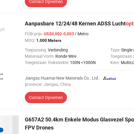
Contact Opnemen
Aanpasbare 12/24/48 Kernen ADSS Lucht
opt
FOB-prijs
:
/ Metro
US$0,002-0,003
MOQ:
1.000 Meters
Toepassing:
Verbinding
Type:
Single
Materiaal Vorm:
Ronde Wire
Toegestaan ​​
Toegestaan ​​Treksterkte:
100N <1000N
Kern:
Multic
Jiangsu Huamai New Materials Co., Ltd.
provincie: Jiangsu, China
Contact Opnemen
G657A2 50.4km Enkele Modus Glasvezel Sp
FPV Drones