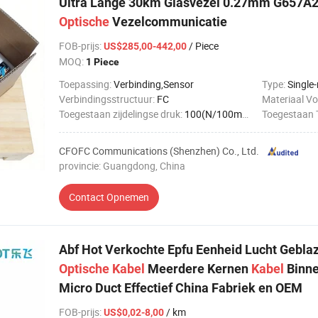
Ultra Lange 30km Glasvezel 0.27mm G657A2 A
Optische
Vezelcommunicatie
FOB-prijs
:
/ Piece
US$285,00-442,00
MOQ:
1 Piece
Toepassing:
Verbinding,Sensor
Type:
Single
Verbindingsstructuur:
FC
Materiaal V
Toegestaan ​​zijdelingse druk:
100(N/100mm)<1000(N/100mm)
Toegestaan ​​
CFOFC Communications (Shenzhen) Co., Ltd.
provincie: Guangdong, China
Contact Opnemen
Abf Hot Verkochte Epfu Eenheid Lucht Gebla
Optische
Kabel
Meerdere Kernen
Kabel
Binne
Micro Duct Effectief China Fabriek en OEM
FOB-prijs
:
/ km
US$0,02-8,00