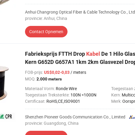
Anhui Changrong Optical Fiber & Cable Technology Co., Ltd
provincie: Anhui, China
Contact Opnemen
Fabrieksprijs FTTH Drop
Kabel
De 1 Hilo Glas
Kern G652D G657A1 1km 2km Glasvezel Dro
FOB-prijs
:
/ meters
US$0,02-0,03
MOQ:
2.000 meters
Materiaal Vorm:
Ronde Wire
Toegestaan ​​
Toegestaan ​​Treksterkte:
100N <1000N
Kern:
Multic
Certificaat:
RoHS,CE,ISO9001
Merk:
Oorspro
Shenzhen Pioneer Goods Communication Co., Limited
provincie: Guangdong, China