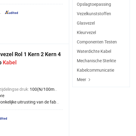
Opslagtoepassing
.
Vezelkunststoffen
Glasvezel
Kleurvezel
Componenten Testen
Waterdichte Kabel
vezel Rol 1 Kern 2 Kern 4
Mechanische Sterkte
p
Kabel
Kabelcommunicatie
Meer
zijdelingse druk:
100(N/100mm)<1000(N/100mm)
ore
nkelijke uitrusting van de fabrikant