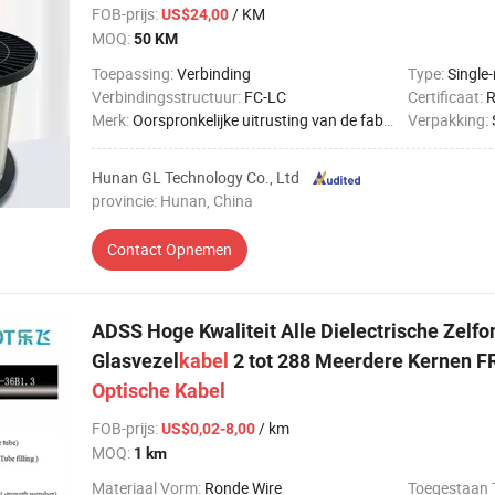
FOB-prijs
:
/ KM
US$24,00
MOQ:
50 KM
Toepassing:
Verbinding
Type:
Single
Verbindingsstructuur:
FC-LC
Certificaat:
R
Merk:
Oorspronkelijke uitrusting van de fabrikant
Verpakking:
Hunan GL Technology Co., Ltd
provincie: Hunan, China
Contact Opnemen
ADSS Hoge Kwaliteit Alle Dielectrische Zelf
Glasvezel
kabel
2 tot 288 Meerdere Kernen F
Optische
Kabel
FOB-prijs
:
/ km
US$0,02-8,00
MOQ:
1 km
Materiaal Vorm:
Ronde Wire
Toegestaan ​​