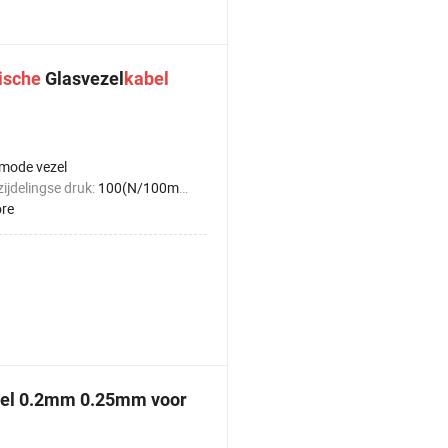
ische
Glasvezel
kabel
-mode vezel
zijdelingse druk:
100(N/100mm)<1000(N/100mm)
ore
oel 0.2mm 0.25mm voor