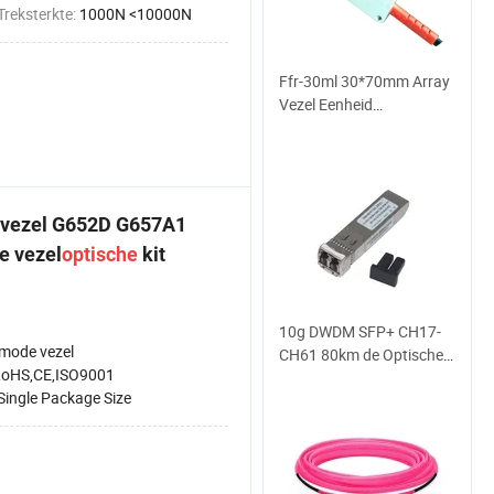
Treksterkte:
1000N <10000N
Ffr-30ml 30*70mm Array
Vezel Eenheid
Oppervlakte Detectie voor
Plastic Aanwezigheid
e vezel G652D G657A1
e vezel
optische
kit
10g DWDM SFP+ CH17-
-mode vezel
CH61 80km de Optische
oHS,CE,ISO9001
Module van de
Single Package Size
Zendontvanger