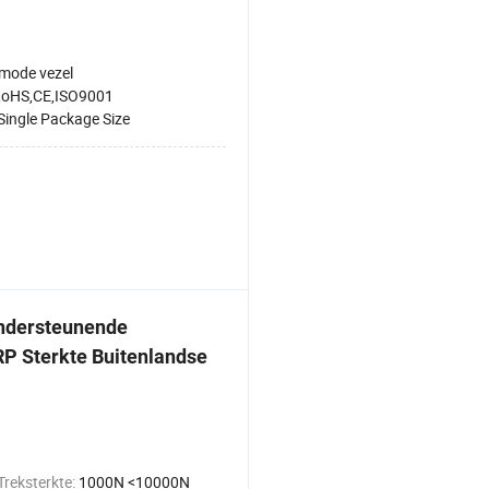
-mode vezel
oHS,CE,ISO9001
Single Package Size
ondersteunende
RP Sterkte Buitenlandse
Treksterkte:
1000N <10000N