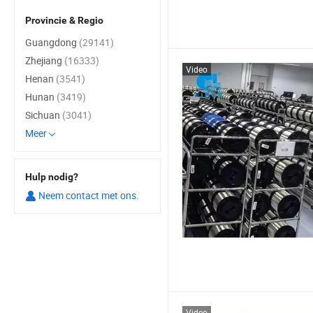
Provincie & Regio
Guangdong
(29141)
Zhejiang
(16333)
Video
Henan
(3541)
Hunan
(3419)
Sichuan
(3041)
Meer
Hulp nodig?
Neem contact met ons.
Video