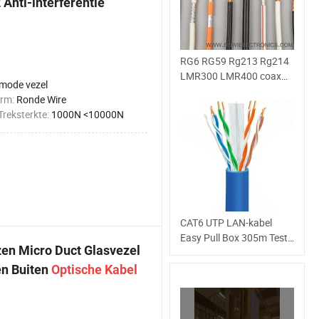
nti-interferentie
RG6 RG59 Rg213 Rg214
LMR300 LMR400 coax
-mode vezel
dubbele afscherming RF
orm:
Ronde Wire
Telecommunicatie
Treksterkte:
1000N <10000N
PE/PVC-jack met
geleiproducten gevuld
met Messenger Satellite-
antenne Kabel
CAT6 UTP LAN-kabel
Easy Pull Box 305m Test
zen Micro Duct Glasvezel
4 paar 24 AWG Cobre
Cable de Red CAT6 UTP
n Buiten
Optische
Kabel
CCTV Security
Camerakabel VAN 1,2 M
LAN-kabel netwerkkabel