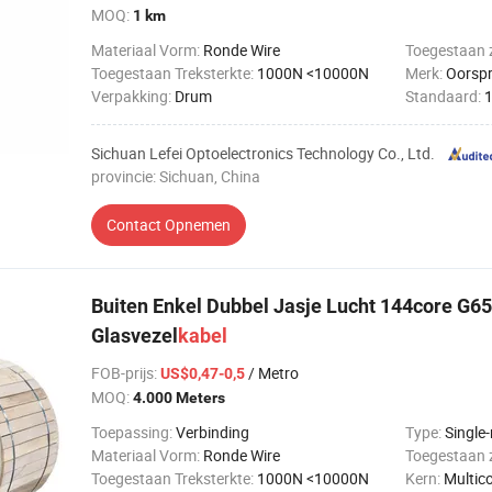
MOQ:
1 km
Materiaal Vorm:
Ronde Wire
Toegestaan ​​
Toegestaan ​​Treksterkte:
1000N <10000N
Merk:
Oorspro
Verpakking:
Drum
Standaard:
Sichuan Lefei Optoelectronics Technology Co., Ltd.
provincie: Sichuan, China
Contact Opnemen
Buiten Enkel Dubbel Jasje Lucht 144core G
Glasvezel
kabel
FOB-prijs
:
/ Metro
US$0,47-0,5
MOQ:
4.000 Meters
Toepassing:
Verbinding
Type:
Single
Materiaal Vorm:
Ronde Wire
Toegestaan ​​
Toegestaan ​​Treksterkte:
1000N <10000N
Kern:
Multic