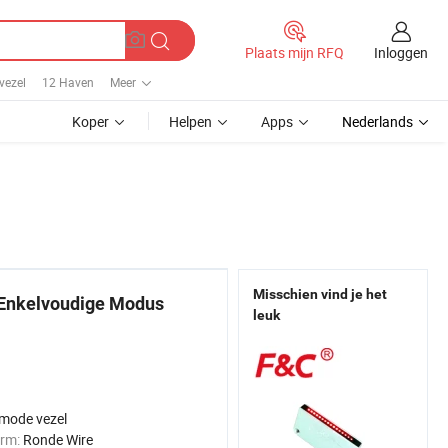
Inloggen
Plaats mijn RFQ
vezel
12 Haven
Meer
Koper
Helpen
Apps
Nederlands
Misschien vind je het
 Enkelvoudige Modus
leuk
-mode vezel
orm:
Ronde Wire