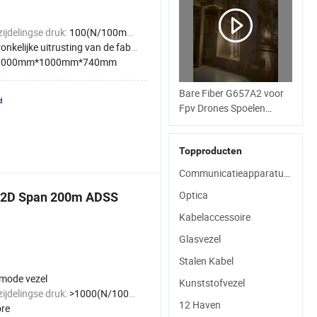
zijdelingse druk:
100(N/100mm)<1000(N/100mm)
nkelijke uitrusting van de fabrikant
1000mm*1000mm*740mm
Bare Fiber G657A2 voor
Fpv Drones Spoelen
Enkelvoudige Modus
50.4km
Topproducten
Communicatieapparatuur
Optica
652D Span 200m ADSS
Kabelaccessoire
Glasvezel
Stalen Kabel
-mode vezel
Kunststofvezel
zijdelingse druk:
>1000(N/100mm)
12 Haven
ore