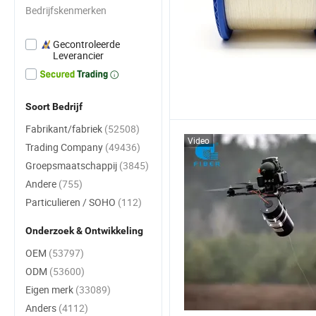
Bedrijfskenmerken
Gecontroleerde
Leverancier
Soort Bedrijf
Fabrikant/fabriek
(52508)
Video
Trading Company
(49436)
Groepsmaatschappij
(3845)
Andere
(755)
Particulieren / SOHO
(112)
Onderzoek & Ontwikkeling
OEM
(53797)
ODM
(53600)
Eigen merk
(33089)
Anders
(4112)