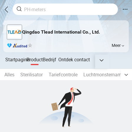
Qingdao Tlead International Co., Ltd.
Meer
Startpagina
Product
Bedrijf
Ontdek
contact
Alles
Sterilisator
Tariefcontrole
Luchtmonsternameapp