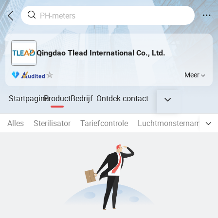
Qingdao Tlead International Co., Ltd.
Meer
Startpagina
Product
Bedrijf
Ontdek
contact
Alles
Sterilisator
Tariefcontrole
Luchtmonsternameapp